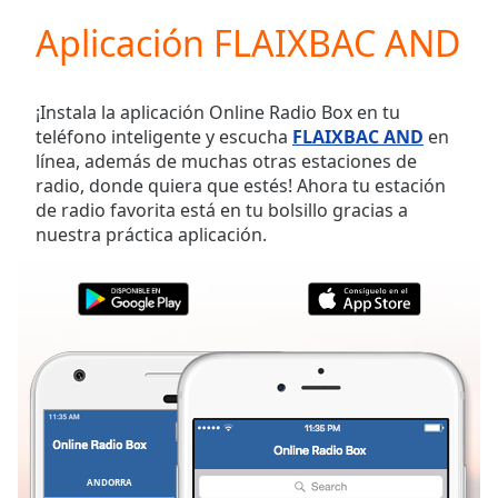
loading.
Aplicación FLAIXBAC AND
Play
Video
Play
Skip
¡Instala la aplicación Online Radio Box en tu
Backward
teléfono inteligente y escucha
FLAIXBAC AND
en
Skip
línea, además de muchas otras estaciones de
Forward
radio, donde quiera que estés! Ahora tu estación
Mute
de radio favorita está en tu bolsillo gracias a
Current
nuestra práctica aplicación.
Time
0:00
/
Duration
-:-
Loaded
:
0.00%
Stream
Type
LIVE
Seek to
live,
currently
behind
live
LIVE
ANDORRA
FAVORITOS