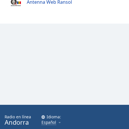
Antenna Web Ransol
Opacity
Caption
Area
Background
Color
Opacity
Font
Size
Text
Edge
Radio en línea
Idioma:
Style
Andorra
Español