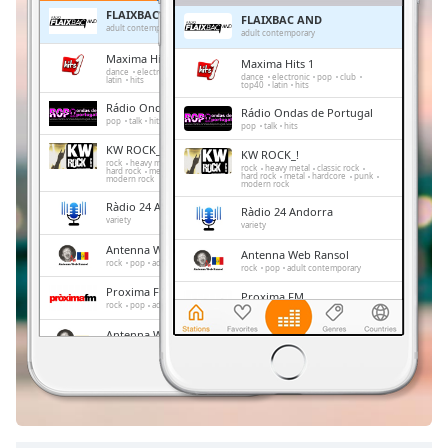
Remaining
FLAIXBAC AND
FLAIXBAC AND
Time
-
adult contemporary
adult contemporary
-:-
Maxima Hits 1
Maxima Hits 1
dance
electronic
pop
club
top40
dance
electronic
pop
club
latin
hits
top40
latin
hits
1x
Rádio Ondas de Portugal
Rádio Ondas de Portugal
Playback
pop
talk
hits
pop
talk
hits
Rate
KW ROCK_!
KW ROCK_!
rock
heavy metal
classic rock
Chapters
rock
heavy metal
classic rock
hard rock
metal
hardcore
punk
hard rock
metal
hardcore
punk
modern rock
modern rock
Chapters
Ràdio 24 Andorra
Ràdio 24 Andorra
variety
variety
Descriptions
Antenna Web Ransol
Antenna Web Ransol
rock
pop
adult contemporary
rock
pop
adult contemporary
descriptions
Proxima FM
Proxima FM
off
,
rock
pop
adult contemporary
rock
pop
adult contemporary
selected
Antenna Web la Vella
Antenna Web la Vella
rock
pop
blues
jazz
funk
latin
rock
pop
blues
jazz
funk
latin
Subtitles
La Veu
La Veu
talk
sports
talk
sports
subtitles
settings
,