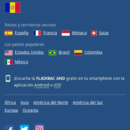
Font
Family
Países y territorios vecinos
Reset
España
Francia
Mónaco
Suiza
Done
Close
Los países populares
Modal
Dialog
Estados Unidos
Brasil
Colombia
End
México
of
dialog
window.
¡Escucha la
FLAIXBAC AND
gratis en tu smartphone con la
aplicación
Android
o
iOS
!
África
Asia
América del Norte
América del Sur
Europa
Oceanía