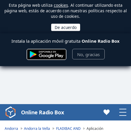
Esta página web utiliza
cookies
. Al continuar utilizando esta
página web, estás de acuerdo con nuestras políticas respecto al
uso de cookies.
Instala la aplicación móvil gratuita
Online Radio Box
No, gracias
Online Radio Box
Video
Player
is
Andorra
Andorra la Vella
FLAIXBAC AND
Aplicación