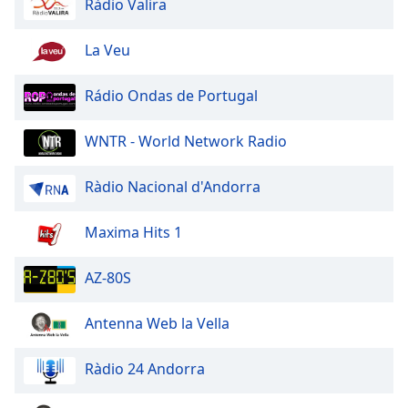
Ràdio Valira
of
dialog
window.
La Veu
Escape
will
Rádio Ondas de Portugal
cancel
and
WNTR - World Network Radio
close
the
Ràdio Nacional d'Andorra
window.
Text
Maxima Hits 1
Color
AZ-80S
Opacity
Antenna Web la Vella
Text
Ràdio 24 Andorra
Background
Color