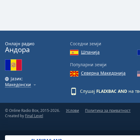
the
window.
Text
Color
Онлајн радио
Соседни земји
Андора
Шпанија
Opacity
Популарни земји
Text
Северна Македонија
Background
Јазик:
Color
Македонски
Слушај
FLAIXBAC AND
на тв
Opacity
© Online Radio Box, 2015-2026.
Услови
Политика за приватност
Created by
Final Level
Caption
Area
Background