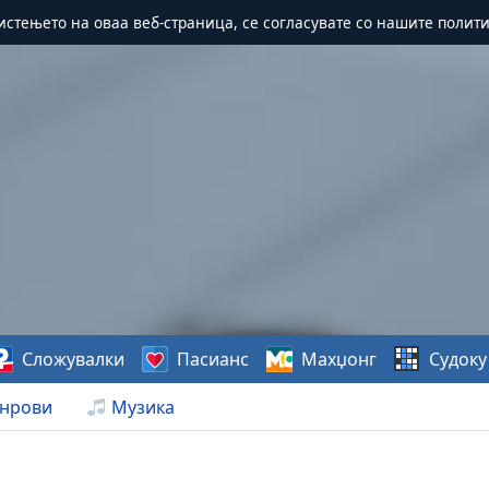
истењето на оваа веб-страница, се согласувате со нашите полит
Сложувалки
Пасианс
Махџонг
Судоку
нрови
Музика