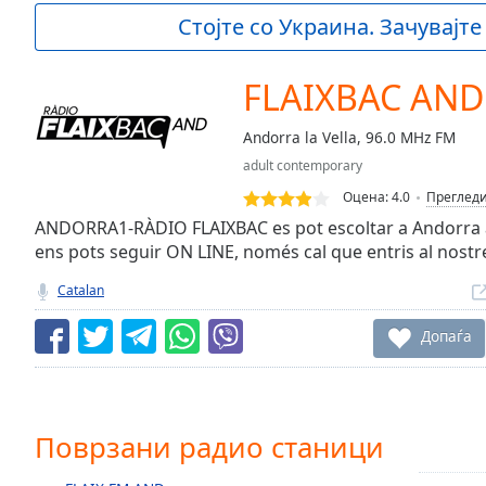
Current
Стојте со Украина. Зачувајте
Time
0:00
/
Duration
-:-
FLAIXBAC AND
Loaded
:
0.00%
Andorra la Vella, 96.0 MHz FM
0:00
adult contemporary
Stream
Type
LIVE
Оцена:
4.0
Преглед
Seek to
ANDORRA1-RÀDIO FLAIXBAC es pot escoltar a Andorra a 
live,
ens pots seguir ON LINE, només cal que entris al nost
currently
behind
live
LIVE
Catalan
Remaining
Time
-
Допаѓа
-:-
1x
Playback
Поврзани радио станици
Rate