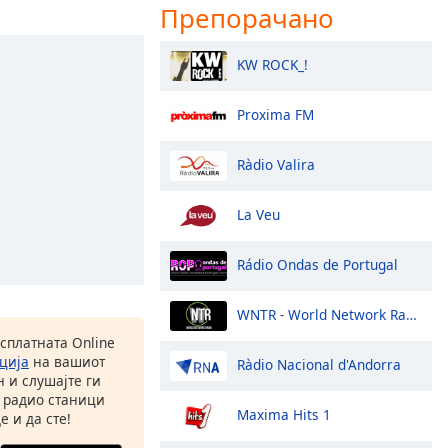
Препорачано
KW ROCK_!
Proxima FM
Ràdio Valira
La Veu
Rádio Ondas de Portugal
WNTR - World Network Radio
есплатната Online
ција
на вашиот
Ràdio Nacional d'Andorra
 и слушајте ги
 радио станици
Maxima Hits 1
е и да сте!