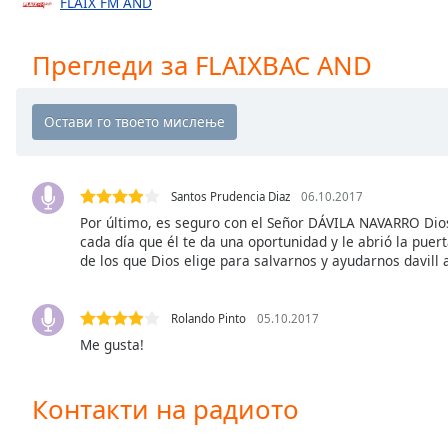
FLAIX FM AND
Chapters
Chapters
Прегледи за FLAIXBAC AND
Descriptions
descriptions
off
,
selected
Santos Prudencia Diaz
06.10.2017
Subtitles
Por último, es seguro con el Señor DÁVILA NAVARRO Dios e
subtitles
cada día que él te da una oportunidad y le abrió la pue
de los que Dios elige para salvarnos y ayudarnos davill
settings
,
opens
subtitles
Rolando Pinto
05.10.2017
settings
Me gusta!
dialog
subtitles
off
,
Контакти на радиото
selected