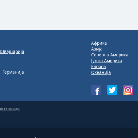
Африка
Азија
Швајцарија
Северна Америка
Јужна Америка
Европа
Германија
Океанија
ио станици