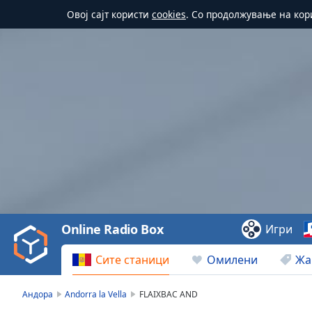
Овој сајт користи
cookies
. Со продолжување на кор
Video
Player
is
loading.
Play
Video
Online Radio Box
Игри
Play
Skip
Сите станици
Омилени
Жа
Backward
Skip
Forward
Андора
Andorra la Vella
FLAIXBAC AND
Mute