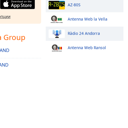
AZ-80S
опции
Antenna Web la Vella
Ràdio 24 Andorra
a Group
Antenna Web Ransol
 AND
 AND