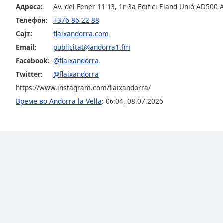
Audio
Адреса:
Av. del Fener 11-13, 1r 3a Edifici Eland-Unió AD500 
Track
Телефон:
+376 86 22 88
Picture-
Сајт:
flaixandorra.com
in-
Email:
publicitat@andorra1.fm
Picture
Fullscreen
Facebook:
@flaixandorra
This
Twitter:
@flaixandorra
is
https://www.instagram.com/flaixandorra/
a
modal
Време во Andorra la Vella
:
06:04
,
08.07.2026
window.
Beginning
of
dialog
window.
Escape
will
cancel
and
close