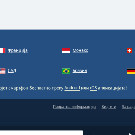
Франција
Монако
САД
Бразил
ојот смартфон бесплатно преку
Android
или
iOS
апликацијата!
Повратна информација
Видгети
За рад