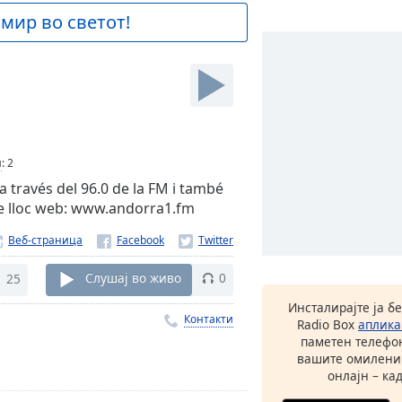
 мир во светот!
и
:
2
través del 96.0 de la FM i també
re lloc web: www.andorra1.fm
Веб-страница
25
Слушај во живо
0
Инсталирајте ја б
Контакти
Radio Box
аплика
паметен телефон
вашите омилени
онлајн – кад