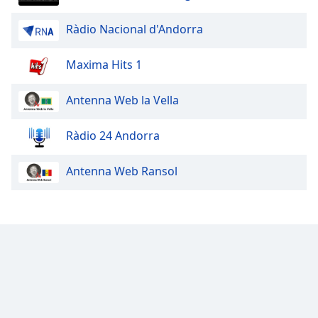
Font
Family
Ràdio Nacional d'Andorra
Maxima Hits 1
Reset
Done
Antenna Web la Vella
Close
Modal
Dialog
Ràdio 24 Andorra
End
of
dialog
Antenna Web Ransol
window.