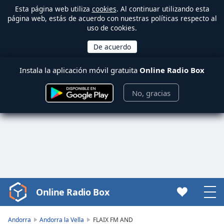
Esta página web utiliza
cookies
. Al continuar utilizando esta
página web, estás de acuerdo con nuestras políticas respecto al
uso de cookies.
Instala la aplicación móvil gratuita
Online Radio Box
No, gracias
Online Radio Box
Video
Player
is
Andorra
Andorra la Vella
FLAIX FM AND