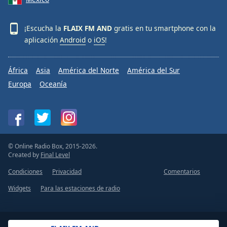
¡Escucha la
FLAIX FM AND
gratis en tu smartphone con la
aplicación
Android
o
iOS
!
África
Asia
América del Norte
América del Sur
Europa
Oceanía
© Online Radio Box, 2015-2026.
Created by
Final Level
Condiciones
Privacidad
Comentarios
Widgets
Para las estaciones de radio