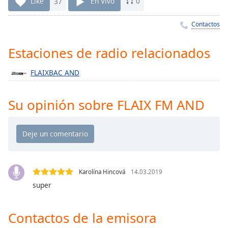
Remaining
Like
37
En Vivo
0
Time
-
-:-
Contactos
1x
Estaciones de radio relacionados
Playback
Rate
FLAIXBAC AND
Chapters
Su opinión sobre FLAIX FM AND
Chapters
Descriptions
descriptions
off
,
selected
Karolína Hincová
14.03.2019
super
Subtitles
subtitles
Contactos de la emisora
settings
,