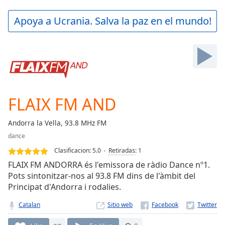
loading.
Play
Apoya a Ucrania. Salva la paz en el mundo!
Video
Play
Skip
Backward
Skip
Forward
Mute
Current
FLAIX FM AND
Time
0:00
/
Andorra la Vella, 93.8 MHz FM
Duration
-:-
dance
Loaded
:
0.00%
Clasificacion:
5.0
Retiradas
:
1
Stream
FLAIX FM ANDORRA és l'emissora de ràdio Dance nº1.
Type
LIVE
Pots sintonitzar-nos al 93.8 FM dins de l'àmbit del
Principat d'Andorra i rodalies.
Seek to
live,
currently
Catalan
Sitio web
behind
live
LIVE