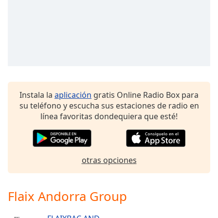
of
dialog
window.
Escape
will
cancel
and
close
the
Instala la
aplicación
gratis Online Radio Box para
window.
su teléfono y escucha sus estaciones de radio en
línea favoritas dondequiera que esté!
Text
Color
otras opciones
Opacity
Text
Flaix Andorra Group
Background
Color