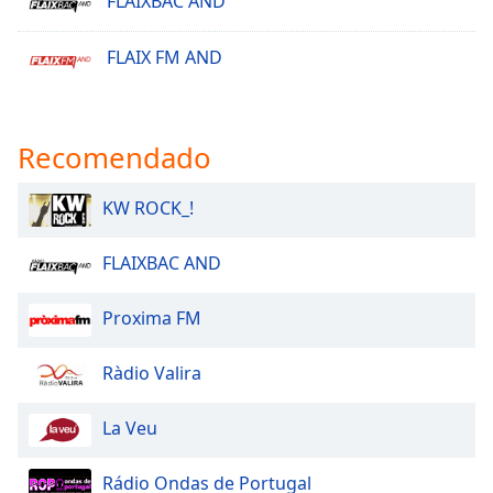
FLAIXBAC AND
Opacity
FLAIX FM AND
Caption
Area
Recomendado
Background
Color
KW ROCK_!
Opacity
FLAIXBAC AND
Font
Proxima FM
Size
Ràdio Valira
Text
Edge
La Veu
Style
Rádio Ondas de Portugal