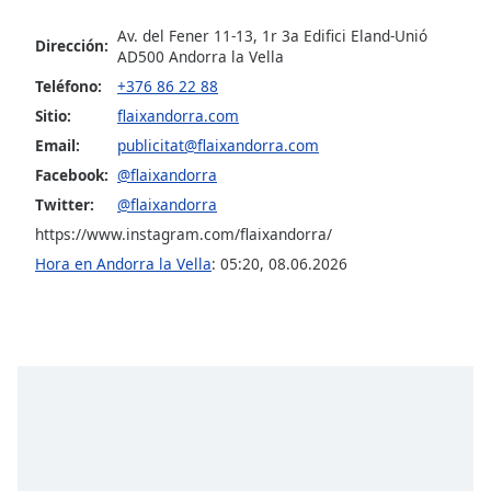
opens
subtitles
Av. del Fener 11-13, 1r 3a Edifici Eland-Unió
Dirección:
settings
AD500 Andorra la Vella
dialog
Teléfono:
+376 86 22 88
subtitles
Sitio:
flaixandorra.com
off
,
selected
Email:
publicitat@flaixandorra.com
Facebook:
@flaixandorra
Audio
Twitter:
@flaixandorra
Track
https://www.instagram.com/flaixandorra/
Picture-
Hora en Andorra la Vella
:
05:20
,
08.06.2026
in-
Picture
Fullscreen
This
is
a
modal
window.
Beginning