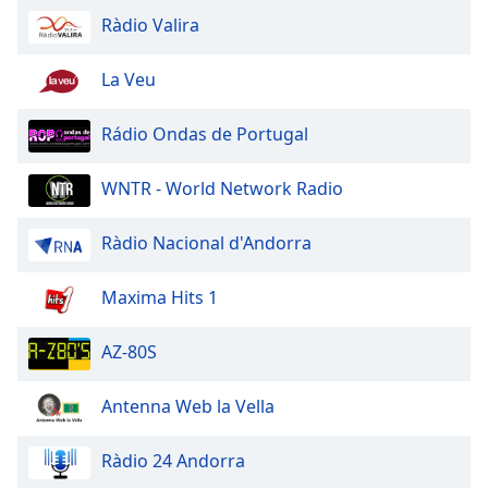
Family
Ràdio Valira
La Veu
Reset
Done
Rádio Ondas de Portugal
Close
Modal
Dialog
WNTR - World Network Radio
End
of
dialog
Ràdio Nacional d'Andorra
window.
Maxima Hits 1
AZ-80S
Antenna Web la Vella
Ràdio 24 Andorra