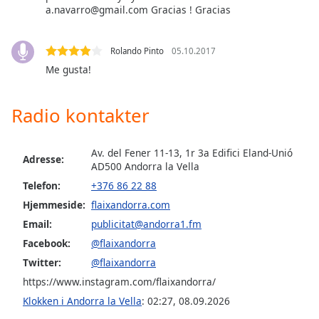
subtitles
a.navarro@gmail.com
Gracias ! Gracias
settings
dialog
subtitles
Rolando Pinto
05.10.2017
off
,
Me gusta!
selected
Radio kontakter
Audio
Track
Picture-
Av. del Fener 11-13, 1r 3a Edifici Eland-Unió
Adresse:
in-
AD500 Andorra la Vella
Picture
Telefon:
+376 86 22 88
Fullscreen
This
Hjemmeside:
flaixandorra.com
is
Email:
publicitat@andorra1.fm
a
Facebook:
@flaixandorra
modal
window.
Twitter:
@flaixandorra
https://www.instagram.com/flaixandorra/
Beginning
Klokken i Andorra la Vella
:
02:27
,
08.09.2026
of