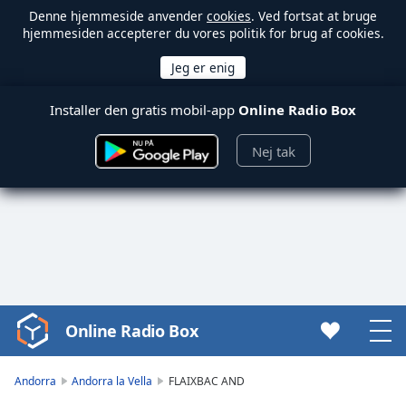
Denne hjemmeside anvender
cookies
. Ved fortsat at bruge
hjemmesiden accepterer du vores politik for brug af cookies.
Installer den gratis mobil-app
Online Radio Box
Nej tak
Online Radio Box
Video
Player
is
Andorra
Andorra la Vella
FLAIXBAC AND
loading.