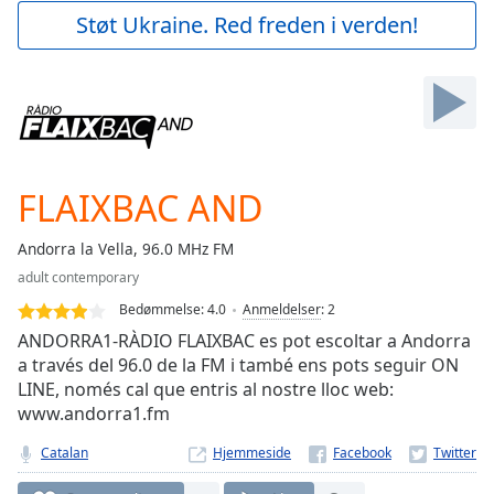
Play
Støt Ukraine. Red freden i verden!
Video
Play
Skip
Backward
Skip
Forward
Mute
Current
FLAIXBAC AND
Time
0:00
/
Andorra la Vella, 96.0 MHz FM
Duration
-:-
adult contemporary
Loaded
:
0.00%
Bedømmelse:
4.0
Anmeldelser
:
2
Stream
ANDORRA1-RÀDIO FLAIXBAC es pot escoltar a Andorra
Type
LIVE
a través del 96.0 de la FM i també ens pots seguir ON
LINE, només cal que entris al nostre lloc web:
Seek to
live,
www.andorra1.fm
currently
behind
Catalan
Hjemmeside
live
LIVE
Remaining