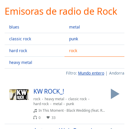
loading.
Emisoras de radio de Rock
Play
Video
Play
blues
metal
Skip
Backward
Skip
classic rock
punk
Forward
Mute
hard rock
rock
Current
Time
0:00
heavy metal
/
Filtro:
Mundo entero
Andorra
Duration
-:-
Loaded
:
0.00%
KW ROCK_!
Stream
Type
LIVE
rock
heavy metal
classic rock
hard rock
metal
punk
Seek to
In This Moment - Black Wedding (feat. Rob Halford)
live,
currently
0
33
behind
live
LIVE