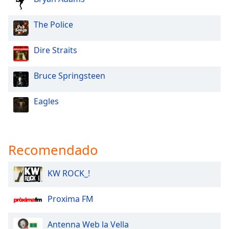
Font
Family
The Police
Dire Straits
Reset
Done
Bruce Springsteen
Close
Modal
Dialog
End
Eagles
of
dialog
window.
Recomendado
KW ROCK_!
Proxima FM
Antenna Web la Vella