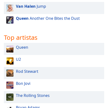
Van Halen
Jump
Opacity
Queen
Another One Bites the Dust
Caption
Area
Background
Top artistas
Color
Queen
Opacity
U2
Font
Rod Stewart
Size
Bon Jovi
Text
Edge
The Rolling Stones
Style
Bryan Adams