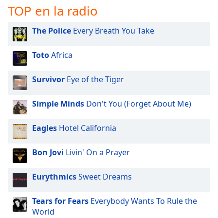
of
TOP en la radio
dialog
window.
The Police
Every Breath You Take
Escape
will
Toto
Africa
cancel
and
close
Survivor
Eye of the Tiger
the
window.
Simple Minds
Don't You (Forget About Me)
Text
Eagles
Hotel California
Color
Bon Jovi
Livin' On a Prayer
Opacity
Eurythmics
Sweet Dreams
Text
Background
Tears for Fears
Everybody Wants To Rule the
Color
World