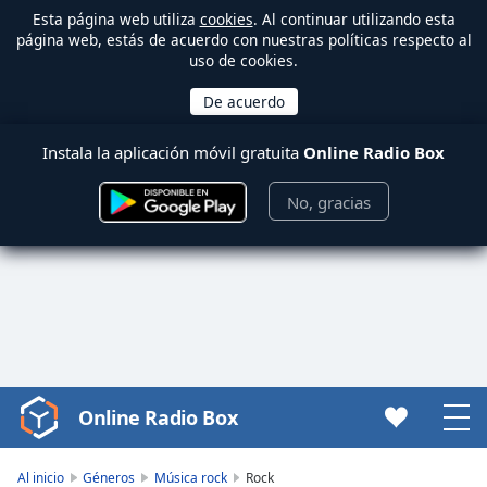
Esta página web utiliza
cookies
. Al continuar utilizando esta
página web, estás de acuerdo con nuestras políticas respecto al
uso de cookies.
Instala la aplicación móvil gratuita
Online Radio Box
No, gracias
Online Radio Box
Video
Player
is
Al inicio
Géneros
Música rock
Rock