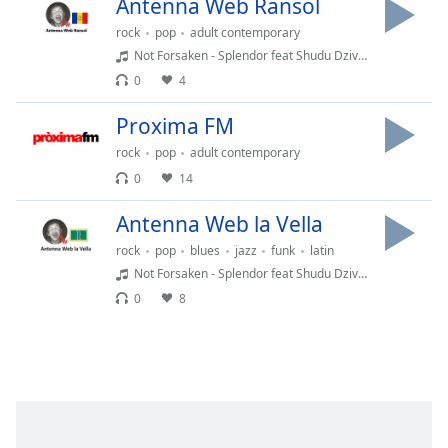
Remaining
Antenna Web Ransol
Time
-
rock
pop
adult contemporary
-:-
Not Forsaken - Splendor feat Shudu Dzivhani
0
4
1x
Playback
Proxima FM
Rate
rock
pop
adult contemporary
Chapters
0
14
Chapters
Antenna Web la Vella
Descriptions
rock
pop
blues
jazz
funk
latin
Not Forsaken - Splendor feat Shudu Dzivhani
descriptions
0
8
off
,
selected
Subtitles
subtitles
settings
,