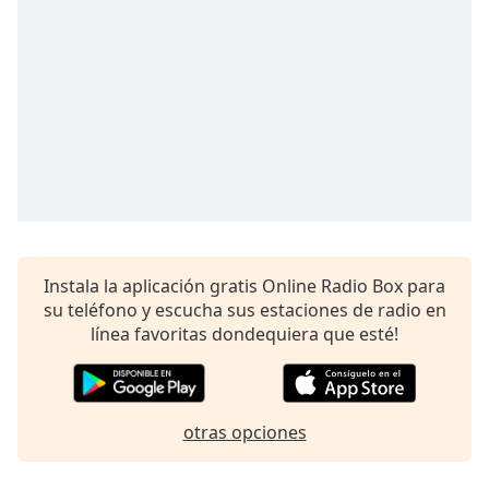
opens
subtitles
settings
dialog
subtitles
off
,
selected
Audio
Track
Picture-
in-
Picture
Instala la aplicación gratis Online Radio Box para
Fullscreen
su teléfono y escucha sus estaciones de radio en
This
línea favoritas dondequiera que esté!
is
a
modal
window.
otras opciones
Beginning