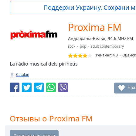
Current
Поддержи Украину. Сохрани м
Time
0:00
/
Duration
-:-
Proxima FM
Loaded
:
0.00%
Андорра-ла-Велья, 94.6 MHz FM
0:00
rock
pop
adult contemporary
Stream
Type
LIVE
Рейтинг:
4.0
Оценок
Seek to
La ràdio musical dels pirineus
live,
currently
Catalan
behind
live
LIVE
Remaining
Нра
Time
-
-:-
1x
Отзывы о Proxima FM
Playback
Rate