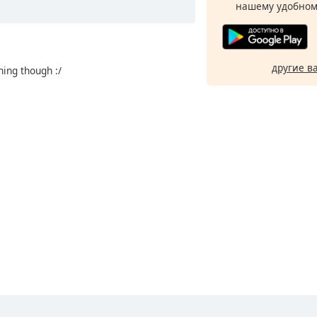
нашему удобном
другие в
shing though :/