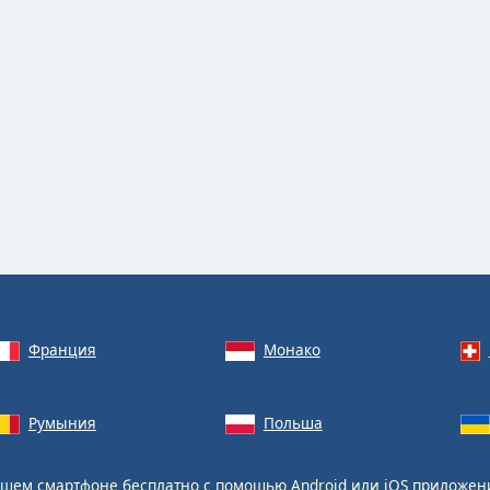
Франция
Монако
Румыния
Польша
шем смартфоне бесплатно с помощью
Android
или
iOS
приложен