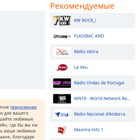
Рекомендуемые
KW ROCK_!
FLAIXBAC AND
Ràdio Valira
La Veu
Rádio Ondas de Portugal
WNTR - World Network Radio
атное
приложение
ox для вашего
Ràdio Nacional d'Andorra
ушайте любимые
йн, где бы вы ни
Maxima Hits 1
рь ваше любимое
рмане, благодаря