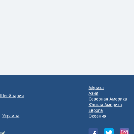
Африка
Азия
Швейцария
Северная Америка
Южная Америка
Европа
Украина
Океания
ия!