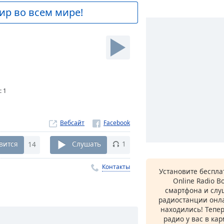
ир во всем мире!
:
1
Вебсайт
вится
14
Слушать
1
Контакты
Установите беспл
Online Radio B
смартфона и сл
радиостанции онла
находились! Тепе
радио у вас в ка