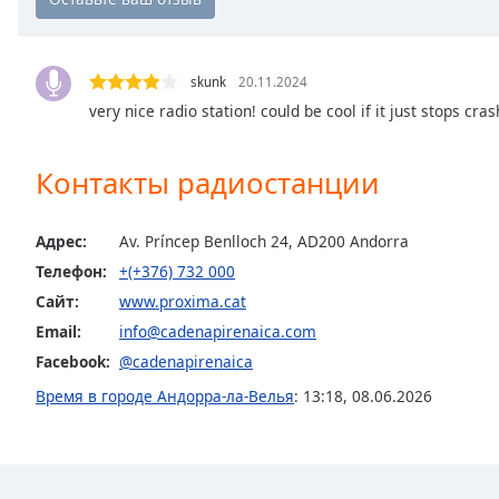
Chapters
Chapters
skunk
20.11.2024
Descriptions
very nice radio station! could be cool if it just stops cra
descriptions
off
,
Контакты радиостанции
selected
Subtitles
Адрес:
Av. Príncep Benlloch 24, AD200 Andorra
subtitles
Телефон:
+(+376) 732 000
settings
,
Сайт:
www.proxima.cat
opens
Email:
info@cadenapirenaica.com
subtitles
Facebook:
@cadenapirenaica
settings
dialog
Время в городе Андорра-ла-Велья
:
13:18
,
08.06.2026
subtitles
off
,
selected