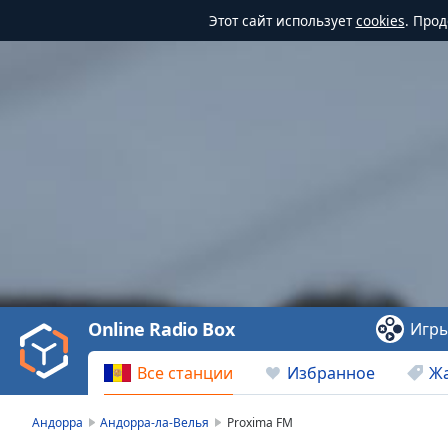
Этот сайт использует
cookies
. Про
Video
Player
is
loading.
Play
Video
Online Radio Box
Игр
Play
Skip
Все станции
Избранное
Ж
Backward
Skip
Forward
Андорра
Андорра-ла-Велья
Proxima FM
Mute