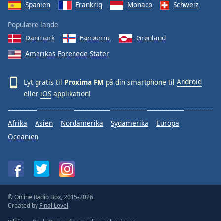
Spanien
Frankrig
Monaco
Schweiz
Populære lande
Danmark
Færøerne
Grønland
Amerikas Forenede Stater
Lyt gratis til
Proxima FM
på din smartphone til
Android
eller
iOS
applikation!
Afrika
Asien
Nordamerika
Sydamerika
Europa
Oceanien
© Online Radio Box, 2015-2026.
Created by
Final Level