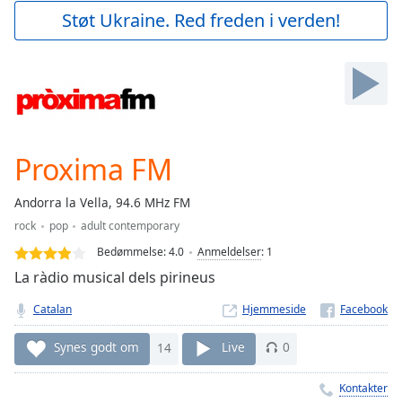
Play
Støt Ukraine. Red freden i verden!
Video
Play
Skip
Backward
Skip
Forward
Mute
Current
Proxima FM
Time
0:00
/
Andorra la Vella, 94.6 MHz FM
Duration
-:-
rock
pop
adult contemporary
Loaded
:
0.00%
Bedømmelse:
4.0
Anmeldelser
:
1
Stream
La ràdio musical dels pirineus
Type
LIVE
Catalan
Hjemmeside
Seek to
live,
currently
Synes godt om
14
Live
0
behind
live
LIVE
Remaining
Kontakter