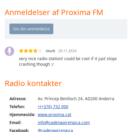
Time
-
-:-
Anmeldelser af Proxima FM
1x
Playback
Rate
Chapters
skunk
20.11.2024
Chapters
very nice radio station! could be cool if it just stops
crashing though :/
Descriptions
descriptions
Radio kontakter
off
,
selected
Adresse:
Av. Príncep Benlloch 24, AD200 Andorra
Subtitles
Telefon:
+(+376) 732 000
subtitles
Hjemmeside:
www.proxima.cat
settings
,
Email:
info@cadenapirenaica.com
opens
Facebook:
@cadenapirenaica