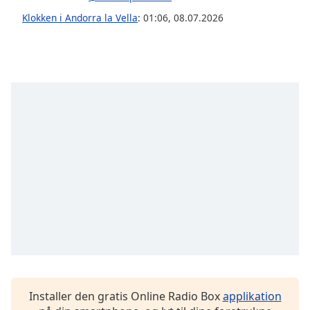
subtitles
settings
Klokken i Andorra la Vella
:
01:06
,
08.07.2026
dialog
subtitles
off
,
selected
Audio
Track
Picture-
in-
Picture
Fullscreen
This
is
a
modal
window.
Beginning
Installer den gratis Online Radio Box
applikation
of