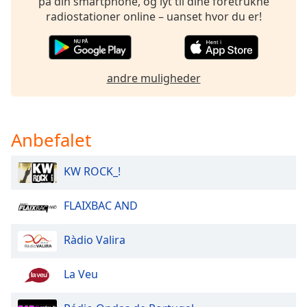
på din smartphone, og lyt til dine foretrukne
dialog
radiostationer online – uanset hvor du er!
window.
Escape
will
cancel
andre muligheder
and
close
the
window.
Anbefalet
Text
KW ROCK_!
Color
FLAIXBAC AND
Opacity
Ràdio Valira
Text
Background
La Veu
Color