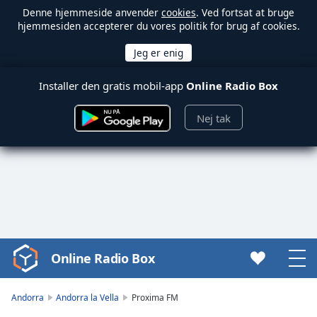
Denne hjemmeside anvender
cookies
. Ved fortsat at bruge
hjemmesiden accepterer du vores politik for brug af cookies.
Installer den gratis mobil-app
Online Radio Box
Nej tak
Online Radio Box
Video
Player
is
Andorra
Andorra la Vella
Proxima FM
loading.