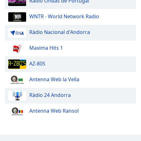
Rádio Ondas de Portugal
Opacity
WNTR - World Network Radio
Caption
Ràdio Nacional d'Andorra
Area
Background
Color
Maxima Hits 1
AZ-80S
Opacity
Antenna Web la Vella
Font
Size
Ràdio 24 Andorra
Text
Antenna Web Ransol
Edge
Style
Font