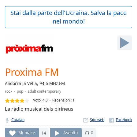
loading.
Play
Stai dalla parte dell'Ucraina. Salva la pace
Video
nel mondo!
Play
Skip
Backward
Skip
Forward
Mute
Current
Time
0:00
Proxima FM
/
Duration
-:-
Andorra la Vella, 94.6 MHz FM
Loaded
:
rock
pop
adult contemporary
0.00%
Stream
Voto:
4.0
Recensioni
:
1
Type
LIVE
La ràdio musical dels pirineus
Seek to
live,
Catalan
Sito web
currently
behind
live
LIVE
Mi piace
14
Ascolta
0