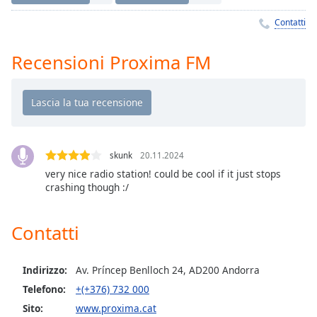
Remaining
Time
-
Contatti
-:-
Recensioni Proxima FM
1x
Playback
Rate
Chapters
Chapters
skunk
20.11.2024
very nice radio station! could be cool if it just stops
Descriptions
crashing though :/
descriptions
off
,
Contatti
selected
Subtitles
Indirizzo:
Av. Príncep Benlloch 24, AD200 Andorra
subtitles
Telefono:
+(+376) 732 000
settings
,
Sito:
www.proxima.cat