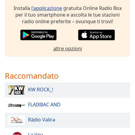
of
Installa
l'applicazione
gratuita Online Radio Box
dialog
per il tuo smartphone e ascolta le tue stazioni
window.
radio online preferite – ovunque ti trovi!
Escape
will
cancel
and
altre opzioni
close
the
window.
Raccomandato
Text
Color
KW ROCK_!
Opacity
FLAIXBAC AND
Text
Ràdio Valira
Background
Color
La Veu