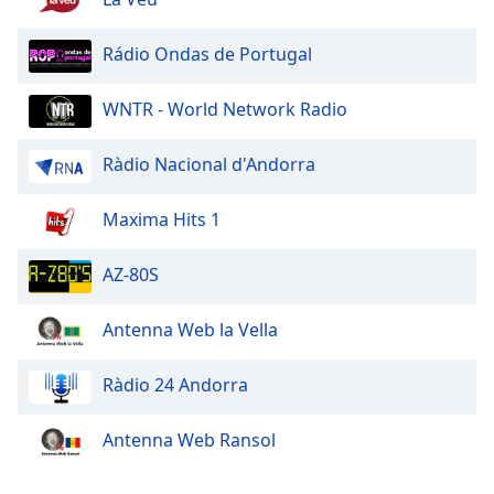
Opacity
Rádio Ondas de Portugal
WNTR - World Network Radio
Caption
Area
Background
Ràdio Nacional d'Andorra
Color
Maxima Hits 1
Opacity
AZ-80S
Font
Antenna Web la Vella
Size
Ràdio 24 Andorra
Text
Edge
Antenna Web Ransol
Style