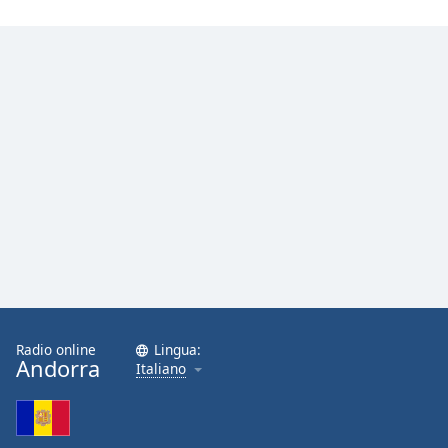
Font
Family
Reset
Done
Close
Modal
Dialog
End
of
dialog
window.
Radio online
Lingua:
Andorra
Italiano