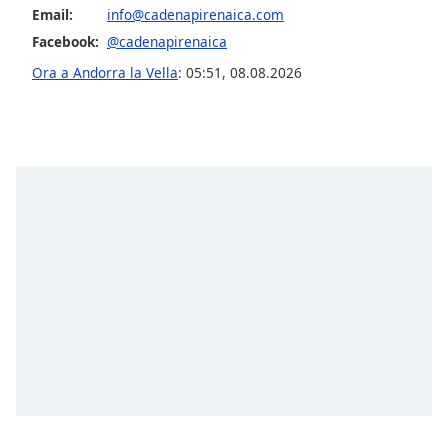
opens
Email:
info@cadenapirenaica.com
subtitles
Facebook:
@cadenapirenaica
settings
dialog
Ora a Andorra la Vella
:
05:51
,
08.08.2026
subtitles
off
,
selected
Audio
Track
Picture-
in-
Picture
Fullscreen
This
is
a
modal
window.
Beginning