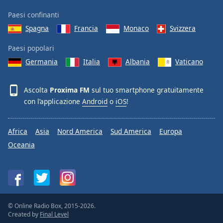
Paesi confinanti
Spagna
Francia
Monaco
Svizzera
Paesi popolari
Germania
Italia
Albania
Vaticano
Ascolta
Proxima FM
sul tuo smartphone gratuitamente
con l’applicazione
Android
o
iOS
!
Africa
Asia
Nord America
Sud America
Europa
Oceania
© Online Radio Box, 2015-2026.
Created by
Final Level