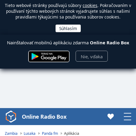
Tieto webové stránky používajú súbory
cookies
. Pokračovaním v
používaní týchto webových stránok vyjadrujete súhlas s našimi
pravidlami týkajúcimi sa používania súborov cookies.
Nainštalovať mobilnú aplikáciu zdarma
Online Radio Box
Nie, vďaka
Online Radio Box
Video
Player
is
Zambia
Lusaka
Panda fm
Aplikácia