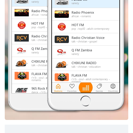
Remaining
variety
variety
Time
-
Radio Phoenix
Radio Phoenix
-:-
african
romantic
african
romantic
HOT FM
HOT FM
1x
pop
top40
adult contemporary
pop
top40
adult contemporary
Playback
Radio Christian Voice
Radio Christian Voice
Rate
talk
christian
gospel
talk
christian
gospel
Q FM Zambia
Chapters
Q FM Zambia
variety
variety
Chapters
CHIKUNI RADIO
CHIKUNI RADIO
talk
christian
education
talk
christian
education
Descriptions
FLAVA FM
FLAVA FM
r'n'b
soul
adult contemporary
r'n'b
soul
adult contemporary
romantic
romantic
descriptions
965 Rock FM
off
,
965 Rock FM
dance
r'n'b
pop
hip-hop
dance
r'n'b
pop
hip-hop
selected
Sky FM
Sky FM
news
community
news
community
Subtitles
subtitles
settings
,