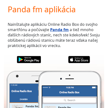
loading.
Panda fm aplikácia
Play
Video
Play
Skip
Nainštalujte aplikáciu Online Radio Box do svojho
Backward
smartfónu a počúvajte
Panda fm
a tiež mnoho
Skip
ďalších rádiových staníc, nech ste kdekoľvek! Svoju
Forward
obľúbenú rádiovú stanicu máte teraz vďaka našej
Mute
praktickej aplikácii vo vrecku.
Current
Time
0:00
/
Duration
-:-
Loaded
:
0.00%
Stream
Type
LIVE
Seek to
live,
currently
ZAMBIA
OBĽÚBENÉ
behind
live
LIVE
Panda fm
Panda fm