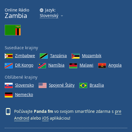
Online Rádio
Jazyk:
Opacity
Zambia
Slovenský
Caption
Area
Background
Susediace krajiny
Color
Zimbabwe
Tanzánia
Mozambik
DR Kongo
Namíbia
Malawi
Angola
Opacity
Obľúbené krajiny
Font
Slovensko
Spojené Štáty
Brazília
Size
Nemecko
Text
Počúvajte
Panda fm
vo svojom smartfóne zdarma s
pre
Edge
Android
alebo
iOS
aplikáciou!
Style