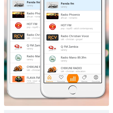
Panda fm
Panda fm
Remaining
variety
variety
Time
-
Radio Phoenix
Radio Phoenix
-:-
african
romantic
african
romantic
HOT FM
HOT FM
1x
pop
top40
adult contemporary
pop
top40
adult contemporary
Playback
Radio Christian Voice
Radio Christian Voice
Rate
talk
christian
gospel
talk
christian
gospel
Q FM Zambia
Chapters
Q FM Zambia
variety
variety
Chapters
Radio Mano 89.3fm
Radio Mano 89.3fm
variety
variety
Descriptions
CHIKUNI RADIO
CHIKUNI RADIO
talk
christian
education
talk
christian
education
descriptions
FLAVA FM
FLAVA FM
off
,
r'n'b
soul
adult contemporary
r'n'b
soul
adult contemporary
romantic
romantic
selected
Smooth 90.1fm
Smooth 90.1fm
pop
news
children
sports
culture
pop
news
children
sports
education
politics
Subtitles
culture
education
politics
subtitles
settings
,