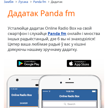
is
Замбія
Лусака
Panda fm
Дадатак
loading.
Дадатак Panda fm
Play
Video
Play
Skip
Усталюйце дадатак Online Radio Box на свой
Backward
смартфон і слухайце
Panda fm
онлайн і мноства
Skip
іншых радыёстанцый, дзе б вы ні знаходзіліся!
Forward
Цяпер ваша любімае радыё ў вас у кішэні
Mute
дзякуючы нашаму зручнаму дадатку.
Current
Time
0:00
/
Duration
-:-
Loaded
:
0.00%
Stream
Type
LIVE
Seek to
live,
currently
ЗАМБІЯ
ВЫБРАНАЕ
behind
live
LIVE