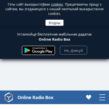
Гэты сайт выкарыстоўвае
cookies
. Працягваючы працу з
сайтам, вы згаджаецеся з нашай палітыкай выкарыстання
cookies.
Усталюйце бясплатнае мабільнае дадатак
Online Radio Box
Не, Дзякуй
Online Radio Box
Video
Player