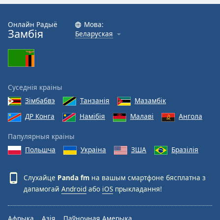
Color
Онлайн Радыё
Мова:
Opacity
Замбія
Беларуская
Caption
Area
Background
Суседнія краіны
Color
Зімбабвэ
Танзанія
Мазамбік
ДР Конга
Намібія
Малаві
Ангола
Opacity
Папулярныя краіны
Font
Польшча
Украіна
ЗША
Бразілія
Size
Слухайце
Panda fm
на вашым смартфоне бясплатна з
Text
дапамогай
Android
або
iOS
прыкладання!
Edge
Style
Афрыка
Азія
Паўночная Амерыка