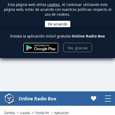
Esta página web utiliza
cookies
. Al continuar utilizando esta
página web, estás de acuerdo con nuestras políticas respecto al
uso de cookies.
Instala la aplicación móvil gratuita
Online Radio Box
No, gracias
Online Radio Box
Video
Player
is
Zambia
Lusaka
Panda fm
Aplicación