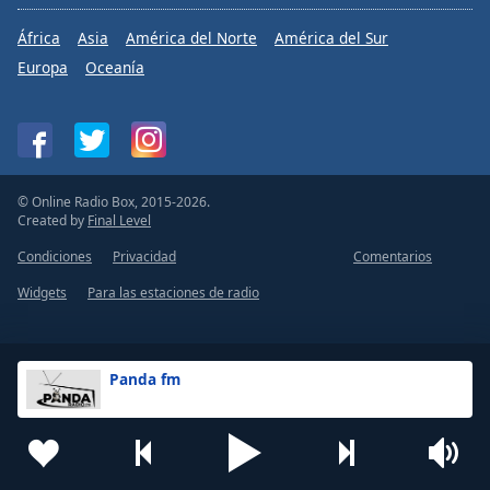
Font
África
Asia
América del Norte
América del Sur
Family
Europa
Oceanía
Reset
Done
Close
Modal
Dialog
© Online Radio Box, 2015-2026.
End
Created by
Final Level
of
Condiciones
Privacidad
Comentarios
dialog
window.
Widgets
Para las estaciones de radio
Panda fm