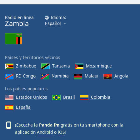
Opacity
Radio en línea
Idioma:
Zambia
Español
Caption
Area
Background
Color
Países y territorios vecinos
Zimbabue
Tanzania
Mozambique
Opacity
RD Congo
Namibia
Malaui
Angola
Font
Los países populares
Size
Estados Unidos
Brasil
Colombia
España
Text
Edge
¡Escucha la
Panda fm
gratis en tu smartphone con la
Style
aplicación
Android
o
iOS
!