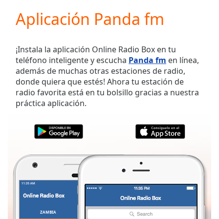
loading.
Aplicación Panda fm
Play
Video
Play
Skip
¡Instala la aplicación Online Radio Box en tu
Backward
teléfono inteligente y escucha
Panda fm
en línea,
Skip
además de muchas otras estaciones de radio,
Forward
donde quiera que estés! Ahora tu estación de
Mute
radio favorita está en tu bolsillo gracias a nuestra
Current
práctica aplicación.
Time
0:00
/
Duration
-:-
Loaded
:
0.00%
Stream
Type
LIVE
Seek to
live,
currently
behind
live
LIVE
ZAMBIA
FAVORITOS