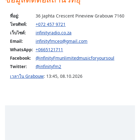
Family
ที่อยู่:
36 Japhta Crescent Pineview Grabouw 7160
โทรศัพท์:
+072 457 9721
Reset
เว็บไซต์:
infinityradio.co.za
Done
Close
Email:
infinityfmceo@gmail.com
Modal
WhatsApp:
+0665121711
Dialog
End
Facebook:
@infinityFmunlimitedmusicforyoursoul
of
Twitter:
@infinityfm2
dialog
window.
เวลาใน Grabouw
:
13:45
,
08.10.2026