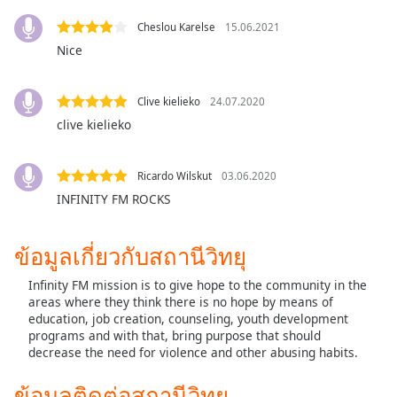
Opacity
Cheslou Karelse
15.06.2021
Nice
Caption
Area
Clive kielieko
24.07.2020
Background
clive kielieko
Color
Ricardo Wilskut
03.06.2020
Opacity
INFINITY FM ROCKS
Font
ข้อมูลเกี่ยวกับสถานีวิทยุ
Size
Infinity FM mission is to give hope to the community in the
areas where they think there is no hope by means of
Text
education, job creation, counseling, youth development
Edge
programs and with that, bring purpose that should
Style
decrease the need for violence and other abusing habits.
ข้อมูลติดต่อสถานีวิทยุ
Font