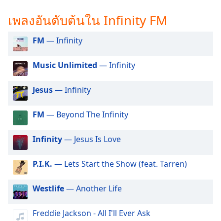
subtitles
settings
เพลงอันดับต้นใน Infinity FM
dialog
subtitles
FM
— Infinity
off
,
selected
Music Unlimited
— Infinity
Audio
Track
Jesus
— Infinity
Picture-
in-
FM
— Beyond The Infinity
Picture
Fullscreen
This
Infinity
— Jesus Is Love
is
a
P.I.K.
— Lets Start the Show (feat. Tarren)
modal
window.
Westlife
— Another Life
Beginning
Freddie Jackson - All I'll Ever Ask
of