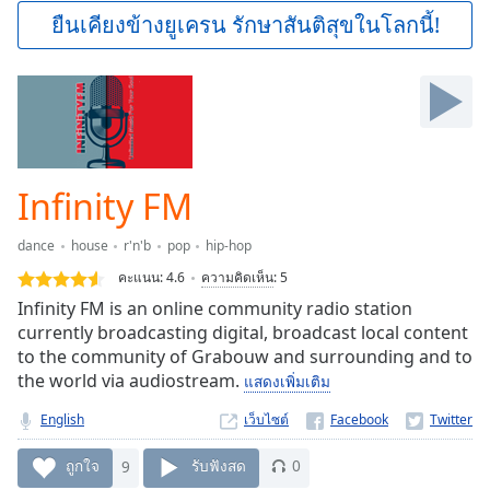
Play
ยืนเคียงข้างยูเครน รักษาสันติสุขในโลกนี้!
Video
Play
Skip
Backward
Skip
Forward
Mute
Current
Infinity FM
Time
0:00
/
dance
house
r'n'b
pop
hip-hop
Duration
-:-
คะแนน:
4.6
ความคิดเห็น
:
5
Loaded
:
Infinity FM is an online community radio station
0.00%
currently broadcasting digital, broadcast local content
Stream
to the community of Grabouw and surrounding and to
Type
LIVE
the world via audiostream.
แสดงเพิ่มเติม
Seek to
live,
currently
English
เว็บไซต์
behind
live
LIVE
ถูกใจ
9
รับฟังสด
0
Remaining