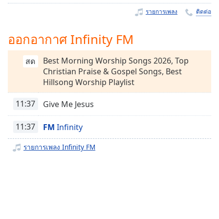
Time
-
รายการเพลง
ติดต่อ
-:-
1x
ออกอากาศ Infinity FM
Playback
Rate
Best Morning Worship Songs 2026, Top
สด
Christian Praise & Gospel Songs, Best
Chapters
Hillsong Worship Playlist
Chapters
11:37
Give Me Jesus
Descriptions
11:37
FM
Infinity
descriptions
off
,
รายการเพลง Infinity FM
selected
Subtitles
subtitles
settings
,
opens