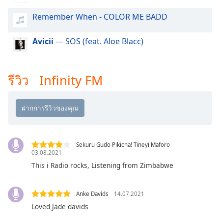
dialog
window.
Remember When - COLOR ME BADD
Escape
will
Avicii
— SOS (feat. Aloe Blacc)
cancel
and
close
รีวิว Infinity FM
the
window.
Text
Color
Sekuru Gudo Pikicha! Tineyi Maforo
Opacity
03.08.2021
This i Radio rocks, Listening from Zimbabwe
Text
Background
Anke Davids
14.07.2021
Color
Loved Jade davids