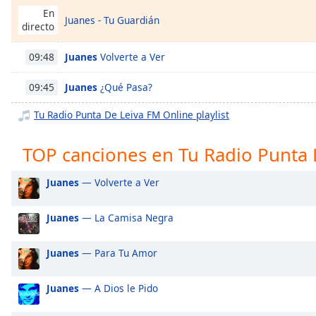
Chapters
En
Juanes - Tu Guardián
directo
Chapters
Juanes
Volverte a Ver
09:48
Descriptions
descriptions
Juanes
¿Qué Pasa?
09:45
off
,
Tu Radio Punta De Leiva FM Online playlist
selected
Subtitles
TOP canciones en Tu Radio Punta 
subtitles
Juanes
— Volverte a Ver
settings
,
opens
subtitles
Juanes
— La Camisa Negra
settings
dialog
Juanes
— Para Tu Amor
subtitles
off
,
Juanes
— A Dios le Pido
selected