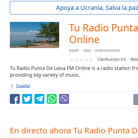
Current
Apoya a Ucrania. Salva la pa
Time
0:00
/
Duration
-:-
Tu Radio Punta
Loaded
:
0.00%
Online
0:00
Stream
top40
latin
entertainment
Type
LIVE
Clasificacion:
0.0
Reti
Seek to
Tu Radio Punta De Leiva FM Online is a radio station f
live,
currently
providing big variety of music.
behind
live
LIVE
Español
Remaining
Time
-
-:-
1x
Playback
En directo ahora Tu Radio Punta 
Rate