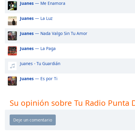
Juanes
— Me Enamora
Audio
Track
Juanes
— La Luz
Picture-
in-
Picture
Juanes
— Nada Valgo Sin Tu Amor
Fullscreen
This
is
Juanes
— La Paga
a
modal
Juanes - Tu Guardián
window.
Juanes
— Es por Ti
Beginning
of
dialog
Su opinión sobre Tu Radio Punta 
window.
Escape
will
cancel
and
close