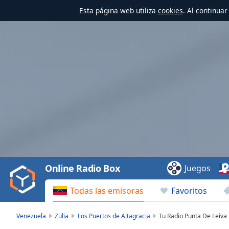
Esta página web utiliza
cookies
. Al continua
Video
Player
is
loading.
Play
Video
Online Radio Box
Juegos
Play
Skip
Todas las emisoras
Favoritos
Backward
Skip
Forward
Venezuela
Zulia
Los Puertos de Altagracia
Tu Radio Punta De Leiva
Mute