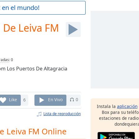
z en el mundo!
 De Leiva FM
radas
:
0
rom Los Puertos De Altagracia
Like
6
En Vivo
0
Instala la
aplicación
Box para su teléf
Lista de reproducción
estaciones de radio
dondequiera
De Leiva FM Online