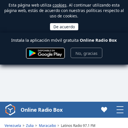
Esta página web utiliza
cookies
. Al continuar utilizando esta
página web, estás de acuerdo con nuestras políticas respecto al
uso de cookies.
Instala la aplicación móvil gratuita
Online Radio Box
No, gracias
Online Radio Box
Video
Player
is
Venezuela
Zulia
Maracaibo
Latinos Radio 97.1 FM