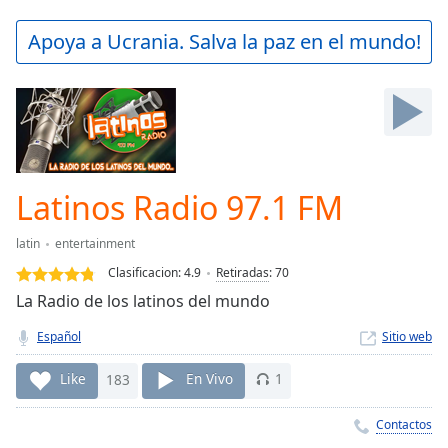
loading.
Play
Apoya a Ucrania. Salva la paz en el mundo!
Video
Play
Skip
Backward
Skip
Forward
Mute
Current
Latinos Radio 97.1 FM
Time
0:00
/
latin
entertainment
Duration
-:-
Clasificacion:
4.9
Retiradas
:
70
Loaded
:
La Radio de los latinos del mundo
0.00%
Stream
Español
Sitio web
Type
LIVE
Seek to
Like
183
En Vivo
1
live,
currently
behind
Contactos
live
LIVE