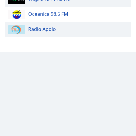
Font
Family
Oceanica 98.5 FM
Radio Apolo
Reset
Done
Close
Modal
Dialog
End
of
dialog
window.