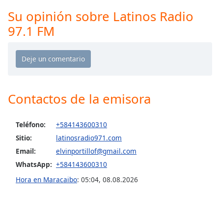
Remaining
Time
-
Su opinión sobre Latinos Radio
-:-
97.1 FM
1x
Playback
Rate
Chapters
Contactos de la emisora
Chapters
Descriptions
Teléfono:
+584143600310
Sitio:
latinosradio971.com
descriptions
off
,
Email:
elvinportillof@gmail.com
selected
WhatsApp:
+584143600310
Hora en Maracaibo
:
05:04
,
08.08.2026
Subtitles
subtitles
settings
,