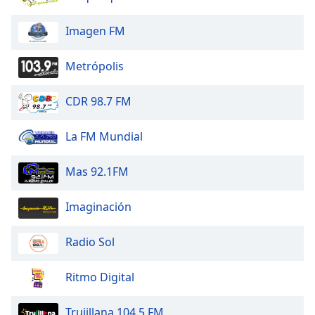
Imagen FM
Opacity
Metrópolis
Caption
Area
CDR 98.7 FM
Background
Color
La FM Mundial
Opacity
Mas 92.1FM
Font
Imaginación
Size
Radio Sol
Text
Edge
Ritmo Digital
Style
Trujillana 104.5 FM