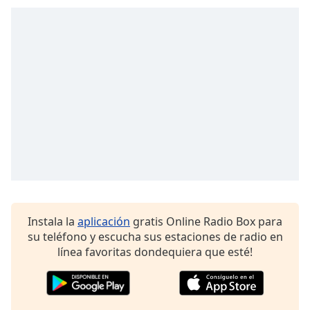
opens
subtitles
settings
dialog
subtitles
off
,
selected
Audio
Track
Picture-
in-
Picture
Fullscreen
This
Instala la
aplicación
gratis Online Radio Box para
is
su teléfono y escucha sus estaciones de radio en
a
línea favoritas dondequiera que esté!
modal
window.
Beginning