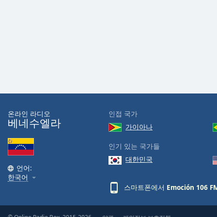
Audio
Track
Picture-
in-
Picture
Fullscreen
This
is
a
modal
window.
온라인 라디오
인접 국가
베네수엘라
가이아나
Beginning
of
인기 있는 국가들
dialog
대한민국
window.
언어:
Escape
한국어
will
스마트폰에서
Emoción 106 F
cancel
and
close