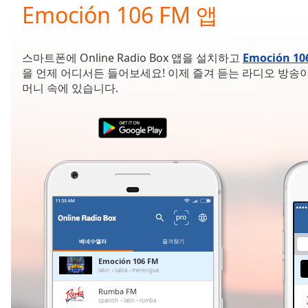
Current
Emoción 106 FM 앱
Time
0:00
/
Duration
-:-
스마트폰에 Online Radio Box 앱을 설치하고
Emoción 10
Loaded
:
을 언제 어디서든 들어보세요! 이제 즐겨 듣는 라디오 방송이
0.00%
머니 속에 있습니다.
0:00
Stream
Type
LIVE
Seek to
live,
currently
behind
live
LIVE
Remaining
Time
-
-:-
베네수엘라
즐겨찾기
1x
Emoción 106 FM
latin
salsa
merengue
Playback
Rate
Rumba FM
spanish
latin
rumba