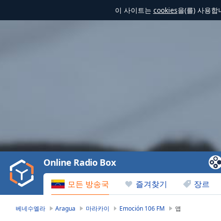
이 사이트는
cookies
을(를) 사용
Video
Player
is
loading.
Play
Video
Online Radio Box
Play
Skip
모든 방송국
즐겨찾기
장르
Backward
Skip
Forward
베네수엘라
Aragua
마라카이
Emoción 106 FM
앱
Mute