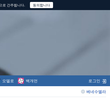
것으로 간주됩니다.
오델로
백개먼
로그인
베네수엘라