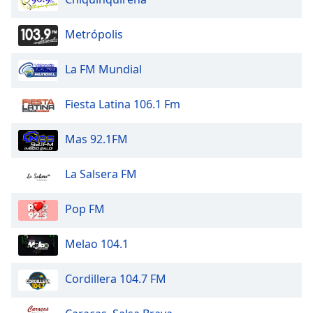
Beginning
of
dialog
Metrópolis
window.
Escape
La FM Mundial
will
cancel
Fiesta Latina 106.1 Fm
and
close
Mas 92.1FM
the
window.
La Salsera FM
Text
Color
Pop FM
Opacity
Melao 104.1
Cordillera 104.7 FM
Text
Background