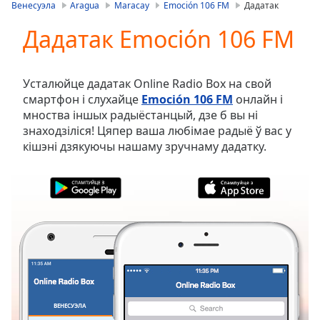
is
Венесуэла
Aragua
Maracay
Emoción 106 FM
Дадатак
loading.
Дадатак Emoción 106 FM
Play
Video
Play
Skip
Усталюйце дадатак Online Radio Box на свой
Backward
смартфон і слухайце
Emoción 106 FM
онлайн і
Skip
мноства іншых радыёстанцый, дзе б вы ні
Forward
знаходзіліся! Цяпер ваша любімае радыё ў вас у
Mute
кішэні дзякуючы нашаму зручнаму дадатку.
Current
Time
0:00
/
Duration
-:-
Loaded
:
0.00%
Stream
Type
LIVE
Seek to
live,
currently
ВЕНЕСУЭЛА
ВЫБРАНАЕ
behind
live
LIVE