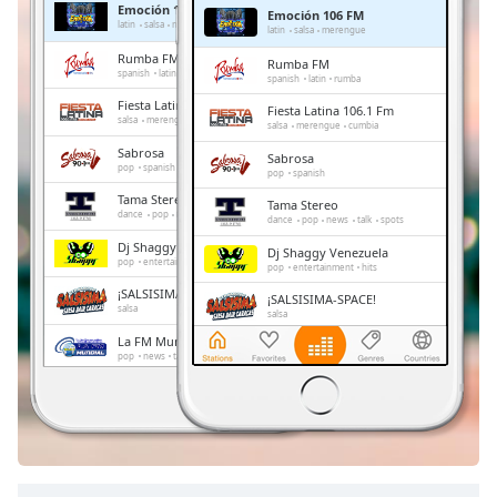
Emoción 106 FM
Emoción 106 FM
Remaining
latin
salsa
merengue
latin
salsa
merengue
Time
-
Rumba FM
Rumba FM
-:-
spanish
latin
rumba
spanish
latin
rumba
Fiesta Latina 106.1 Fm
Fiesta Latina 106.1 Fm
1x
salsa
merengue
cumbia
salsa
merengue
cumbia
Playback
Sabrosa
Sabrosa
Rate
pop
spanish
pop
spanish
Tama Stereo
Chapters
Tama Stereo
dance
pop
news
talk
spots
dance
pop
news
talk
spots
Chapters
Dj Shaggy Venezuela
Dj Shaggy Venezuela
pop
entertainment
hits
pop
entertainment
hits
Descriptions
¡SALSISIMA-SPACE!
¡SALSISIMA-SPACE!
salsa
salsa
descriptions
La FM Mundial
La FM Mundial
off
,
pop
news
talk
latin
entertainment
pop
news
talk
latin
entertainment
selected
Exitos FM
Exitos FM
pop
news
spanish
pop
news
spanish
Subtitles
subtitles
settings
,