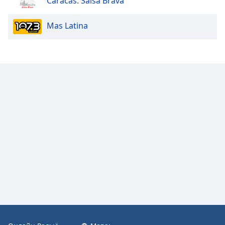
Caracas. Salsa Brava
Color
Mas Latina
Opacity
Caption
Area
Background
Color
Opacity
Font
Size
Text
Edge
Style