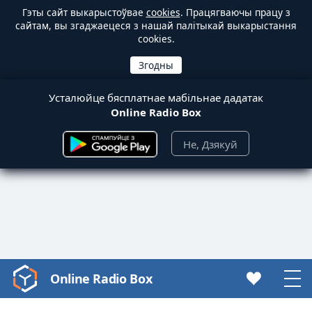
Гэты сайт выкарыстоўвае
cookies
. Працягваючы працу з
сайтам, вы згаджаецеся з нашай палітыкай выкарыстання
cookies.
Усталюйце бясплатнае мабільнае дадатак
Online Radio Box
Не, Дзякуй
Online Radio Box
Video
Player