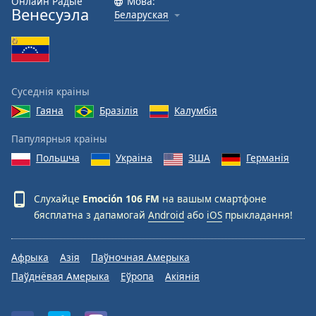
Онлайн Радыё
Мова:
Венесуэла
Беларуская
Font
Family
Reset
Суседнія краіны
Done
Гаяна
Бразілія
Калумбія
Close
Modal
Dialog
Папулярныя краіны
End
Польшча
Украіна
ЗША
Германія
of
dialog
window.
Слухайце
Emoción 106 FM
на вашым смартфоне
бясплатна з дапамогай
Android
або
iOS
прыкладання!
Афрыка
Азія
Паўночная Амерыка
Паўднёвая Амерыка
Еўропа
Акіянія