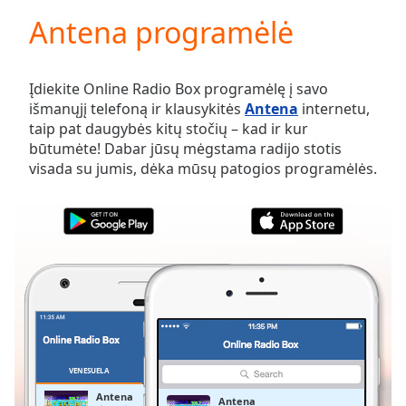
loading.
Antena programėlė
Play
Video
Play
Skip
Įdiekite Online Radio Box programėlę į savo
Backward
išmanųjį telefoną ir klausykitės
Antena
internetu,
Skip
taip pat daugybės kitų stočių – kad ir kur
Forward
būtumėte! Dabar jūsų mėgstama radijo stotis
Mute
visada su jumis, dėka mūsų patogios programėlės.
Current
Time
0:00
/
Duration
-:-
Loaded
:
0.00%
Stream
Type
LIVE
Seek to
live,
currently
VENESUELA
PARANKINIAI
behind
live
LIVE
Antena
Antena