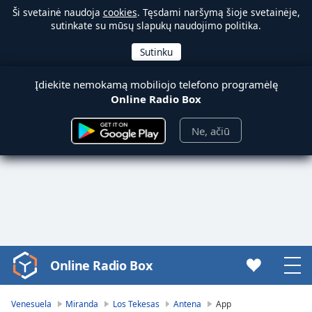
Ši svetainė naudoja
cookies
. Tęsdami naršymą šioje svetainėje,
sutinkate su mūsų slapukų naudojimo politika.
Įdiekite nemokamą mobiliojo telefono programėlę
Online Radio Box
Ne, ačiū
Online Radio Box
Video
Player
is
Venesuela
Miranda
Los Tekesas
Antena
App