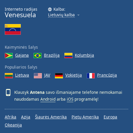
Interneto radijas
Kalba:
Opacity
Venesuela
Lietuvių kalba
Caption
Area
Background
Kaimyninės šalys
Color
Gajana
Brazilija
Kolumbija
Opacity
Populiarios šalys
Lietuva
JAV
Vokietija
Prancūzija
Font
Size
Klausyk
Antena
savo išmaniajame telefone nemokamai
naudodamas
Android
arba
iOS
programėlę!
Text
Edge
Afrika
Azija
Šiaurės Amerika
Pietų Amerika
Europa
Style
Okeanija