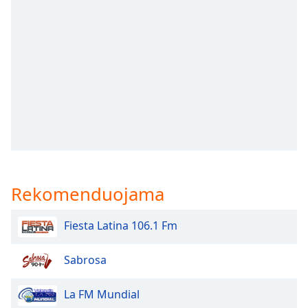
subtitles
settings
dialog
subtitles
off
,
selected
Audio
Track
Picture-
in-
Picture
Rekomenduojama
Fullscreen
This
is
Fiesta Latina 106.1 Fm
a
modal
Sabrosa
window.
La FM Mundial
Beginning