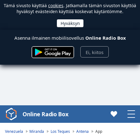
Tämä sivusto käyttää
cookies
. Jatkamalla tämän sivuston käyttöä
hyväksyt evästeiden käyttöä koskevat käytäntömme.
Asenna ilmainen mobiilisovellus
Online Radio Box
Ei, kiitos
Online Radio Box
Video
Player
is
Venezuela
Miranda
Los Teques
Antena
App
loading.