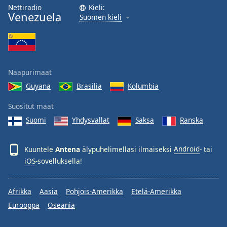
Nettiradio
Kieli:
Opacity
Venezuela
Suomen kieli
Caption
Area
Background
Naapurimaat
Color
Guyana
Brasilia
Kolumbia
Opacity
Suositut maat
Suomi
Yhdysvallat
Saksa
Ranska
Font
Size
Kuuntele
Antena
älypuhelimellasi ilmaiseksi
Android
- tai
iOS
-sovelluksella!
Text
Edge
Afrikka
Aasia
Pohjois-Amerikka
Etelä-Amerikka
Style
Eurooppa
Oseania
Font