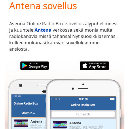
Antena sovellus
Play
Video
Play
Skip
Asenna Online Radio Box -sovellus älypuhelimeesi
Backward
ja kuuntele
Antena
verkossa sekä monia muita
Skip
radiokanavia missä tahansa! Nyt suosikkiasemasi
Forward
kulkee mukanasi kätevän sovelluksemme
Mute
ansiosta.
Current
Time
0:00
/
Duration
-:-
Loaded
:
0.00%
Stream
Type
LIVE
Seek to
live,
currently
VENEZUELA
SUOSIKIT
behind
live
LIVE
Antena
Antena
Remaining
electronic
pop
techno
folk
electronic
pop
techno
folk
reggaeton
salsa
merengue
bachata
reggaeton
salsa
merengue