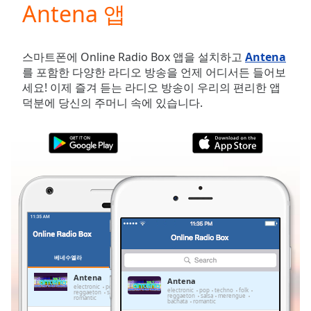
Antena 앱
Play
Video
Play
Skip
스마트폰에 Online Radio Box 앱을 설치하고
Antena
Backward
를 포함한 다양한 라디오 방송을 언제 어디서든 들어보
Skip
세요! 이제 즐겨 듣는 라디오 방송이 우리의 편리한 앱
Forward
덕분에 당신의 주머니 속에 있습니다.
Mute
Current
Time
0:00
/
Duration
-:-
Loaded
:
0.00%
Stream
Type
LIVE
Seek to
live,
베네수엘라
즐겨찾기
currently
behind
Antena
Antena
live
LIVE
electronic
pop
techno
folk
electronic
pop
techno
folk
reggaeton
salsa
merengue
bachata
reggaeton
salsa
merengue
Remaining
romantic
bachata
romantic