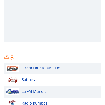
subtitles
settings
dialog
subtitles
off
,
selected
Audio
Track
Picture-
in-
추천
Picture
Fullscreen
This
Fiesta Latina 106.1 Fm
is
a
Sabrosa
modal
window.
La FM Mundial
Beginning
of
Radio Rumbos