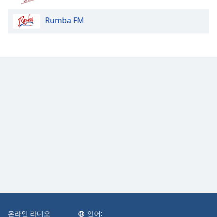
dialog
window.
Rumba FM
Escape
will
cancel
and
close
the
window.
Text
Color
Opacity
Text
Background
Color
온라인 라디오
언어: