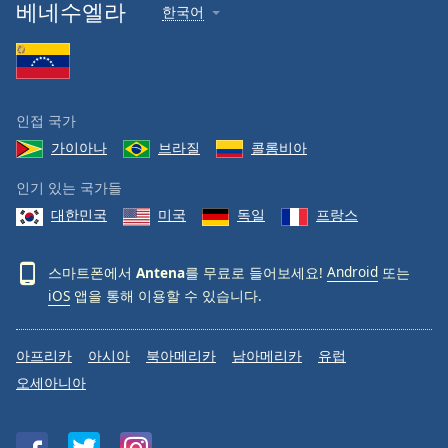
베네수엘라
한국어
Opacity
Caption
Area
인접 국가
Background
Color
가이아나
브라질
콜롬비아
인기 있는 국가들
Opacity
대한민국
미국
독일
프랑스
Font
스마트폰에서
Antena
를 무료로 들어보세요!
Android
또는
Size
iOS
앱을 통해 이용할 수 있습니다.
Text
아프리카
아시아
북아메리카
남아메리카
유럽
Edge
오세아니아
Style
Font