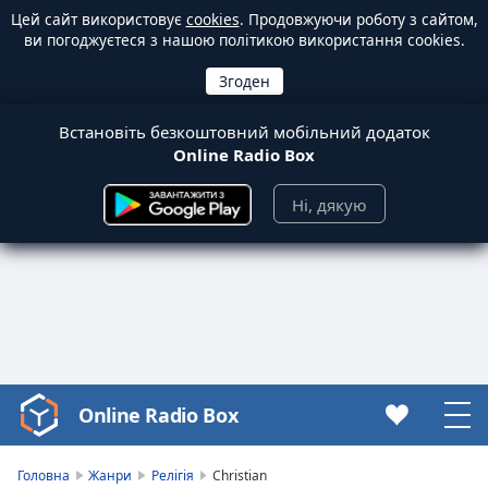
Цей сайт використовує
cookies
. Продовжуючи роботу з сайтом,
ви погоджуєтеся з нашою політикою використання cookies.
Встановіть безкоштовний мобільний додаток
Online Radio Box
Ні, дякую
Online Radio Box
Video
Player
is
Головна
Жанри
Релігія
Christian