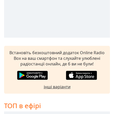
Remaining
Time
-
-:-
1x
Playback
Rate
Chapters
Chapters
Встановіть безкоштовний додаток Online Radio
Box на ваш смартфон та слухайте улюблені
Descriptions
радіостанції онлайн, де б ви не були!
descriptions
off
,
selected
інші варіанти
Subtitles
subtitles
ТОП в ефірі
settings
,
opens