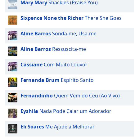
Mary Mary
Shackles (Praise You)
subtitles
settings
Sixpence None the Richer
There She Goes
dialog
subtitles
off
,
Aline Barros
Sonda-me, Usa-me
selected
Aline Barros
Ressuscita-me
Audio
Track
Cassiane
Com Muito Louvor
Picture-
in-
Picture
Fernanda Brum
Espírito Santo
Fullscreen
This
Fernandinho
Quem Vem do Céu (Ao Vivo)
is
a
Eyshila
Nada Pode Calar um Adorador
modal
window.
Eli Soares
Me Ajude a Melhorar
Beginning