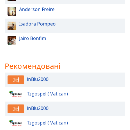
Anderson Freire
Opacity
Isadora Pompeo
Caption
Area
Jairo Bonfim
Background
Color
Рекомендовані
Opacity
inBlu2000
Font
Size
Tzgospel ( Vatican)
Text
inBlu2000
Edge
Style
Tzgospel ( Vatican)