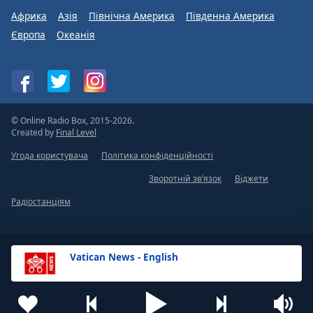
Африка
Азія
Північна Америка
Південна Америка
Європа
Океанія
© Online Radio Box, 2015-2026.
Created by
Final Level
Угода користувача
Політика конфіденційності
Зворотній зв’язок
Віджети
Радіостанціям
Vatican News - English