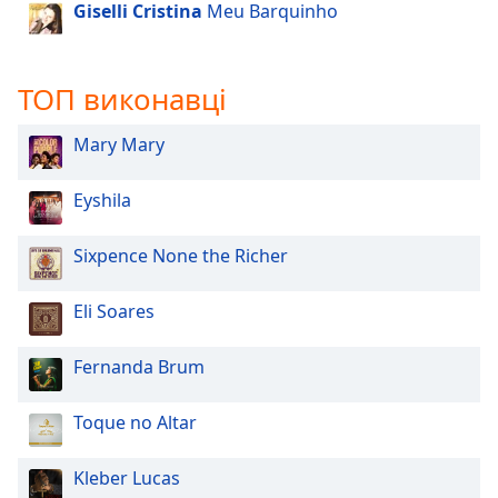
of
Giselli Cristina
Meu Barquinho
dialog
window.
Escape
ТОП виконавці
will
cancel
Mary Mary
and
close
Eyshila
the
window.
Sixpence None the Richer
Text
Color
Eli Soares
Opacity
Fernanda Brum
Toque no Altar
Text
Background
Kleber Lucas
Color