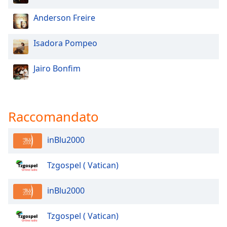
Anderson Freire
Opacity
Isadora Pompeo
Caption
Area
Jairo Bonfim
Background
Color
Raccomandato
Opacity
inBlu2000
Font
Size
Tzgospel ( Vatican)
Text
inBlu2000
Edge
Style
Tzgospel ( Vatican)