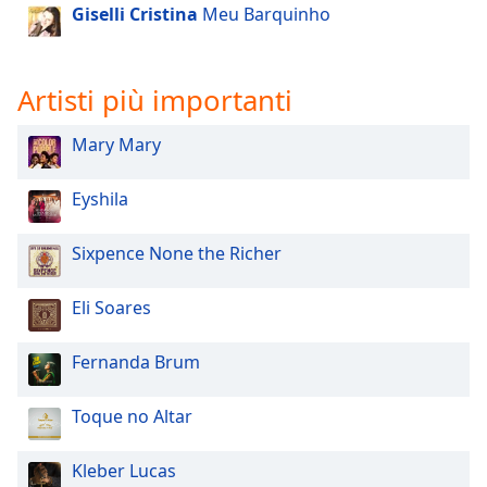
of
Giselli Cristina
Meu Barquinho
dialog
window.
Escape
Artisti più importanti
will
cancel
Mary Mary
and
close
Eyshila
the
window.
Sixpence None the Richer
Text
Color
Eli Soares
Opacity
Fernanda Brum
Toque no Altar
Text
Background
Kleber Lucas
Color