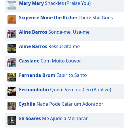
opens
Mary Mary
Shackles (Praise You)
subtitles
settings
Sixpence None the Richer
There She Goes
dialog
subtitles
off
,
Aline Barros
Sonda-me, Usa-me
selected
Aline Barros
Ressuscita-me
Audio
Track
Cassiane
Com Muito Louvor
Picture-
in-
Picture
Fernanda Brum
Espírito Santo
Fullscreen
This
Fernandinho
Quem Vem do Céu (Ao Vivo)
is
a
Eyshila
Nada Pode Calar um Adorador
modal
window.
Eli Soares
Me Ajude a Melhorar
Beginning