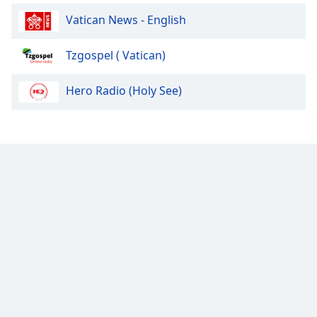
Font
Vatican News - English
Family
Tzgospel ( Vatican)
Reset
Done
Hero Radio (Holy See)
Close
Modal
Dialog
End
of
dialog
window.