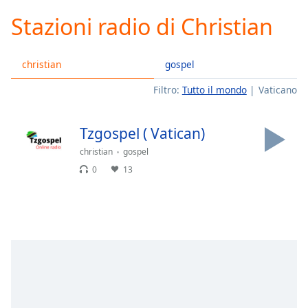
loading.
Stazioni radio di Christian
Play
Video
Play
christian
gospel
Skip
Backward
Filtro:
Tutto il mondo
Vaticano
Skip
Forward
Mute
Tzgospel ( Vatican)
Current
Time
0:00
christian
gospel
/
0
13
Duration
-:-
Loaded
:
0.00%
Stream
Type
LIVE
Seek to
live,
currently
behind
live
LIVE