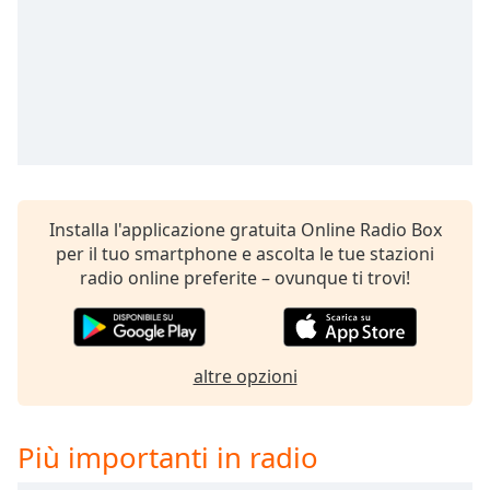
Remaining
Time
-
-:-
1x
Playback
Rate
Chapters
Chapters
Installa l'applicazione gratuita Online Radio Box
per il tuo smartphone e ascolta le tue stazioni
Descriptions
radio online preferite – ovunque ti trovi!
descriptions
off
,
selected
altre opzioni
Subtitles
subtitles
Più importanti in radio
settings
,