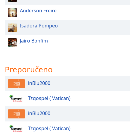
Anderson Freire
Opacity
Isadora Pompeo
Caption
Area
Jairo Bonfim
Background
Color
Preporučeno
Opacity
inBlu2000
Font
Size
Tzgospel ( Vatican)
Text
inBlu2000
Edge
Style
Tzgospel ( Vatican)