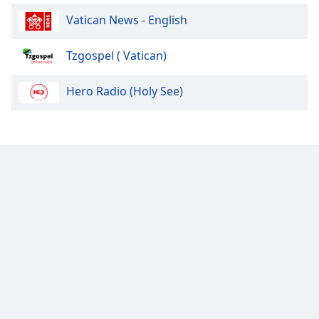
Font
Vatican News - English
Family
Tzgospel ( Vatican)
Reset
Done
Hero Radio (Holy See)
Close
Modal
Dialog
End
of
dialog
window.