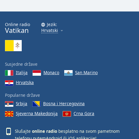
Online radio
Jezik:
Vatikan
Hrvatski
Susjedne države
Italija
Monaco
San Marino
Hrvatska
Popularne države
Srbija
Bosna i Hercegovina
Sjeverna Makedonija
Crna Gora
Slušajte
online radio
besplatno na svom pametnom
telefonu putem
Android
ili
iOS
aplikacije!