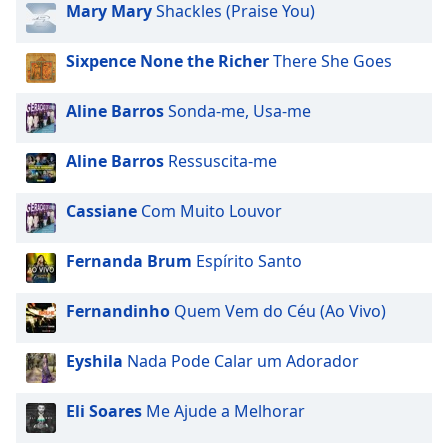
opens
Mary Mary
Shackles (Praise You)
subtitles
settings
Sixpence None the Richer
There She Goes
dialog
subtitles
off
,
Aline Barros
Sonda-me, Usa-me
selected
Aline Barros
Ressuscita-me
Audio
Track
Cassiane
Com Muito Louvor
Picture-
in-
Picture
Fernanda Brum
Espírito Santo
Fullscreen
This
Fernandinho
Quem Vem do Céu (Ao Vivo)
is
a
Eyshila
Nada Pode Calar um Adorador
modal
window.
Eli Soares
Me Ajude a Melhorar
Beginning