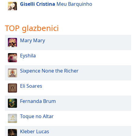
of
Giselli Cristina
Meu Barquinho
dialog
window.
Escape
TOP glazbenici
will
cancel
Mary Mary
and
close
Eyshila
the
window.
Sixpence None the Richer
Text
Color
Eli Soares
Opacity
Fernanda Brum
Toque no Altar
Text
Background
Kleber Lucas
Color