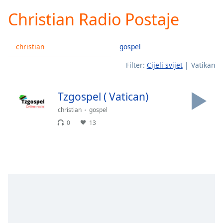
loading.
Christian Radio Postaje
Play
Video
Play
christian
gospel
Skip
Backward
Filter:
Cijeli svijet
Vatikan
Skip
Forward
Mute
Tzgospel ( Vatican)
Current
Time
0:00
christian
gospel
/
0
13
Duration
-:-
Loaded
:
0.00%
Stream
Type
LIVE
Seek to
live,
currently
behind
live
LIVE