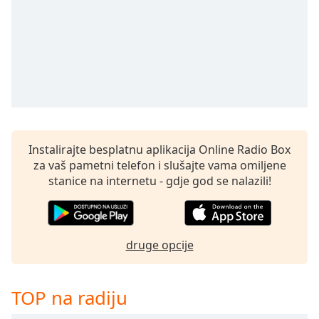
Remaining
Time
-
-:-
1x
Playback
Rate
Chapters
Chapters
Instalirajte besplatnu aplikacija Online Radio Box
za vaš pametni telefon i slušajte vama omiljene
Descriptions
stanice na internetu - gdje god se nalazili!
descriptions
off
,
selected
druge opcije
Subtitles
subtitles
TOP na radiju
settings
,