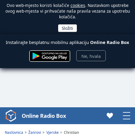
Ovo web-mjesto koristi kolačiće
cookies
. Nastavkom upotrebe
ovog web-mjesta vi prihvaćate naša pravila vezana za upotrebu
kolačića.
Instalirajte besplatnu mobilnu aplikaciju
Online Radio Box
Ne, hvala
Online Radio Box
Video
Player
is
Naslovnica
Žanrovi
Vjerske
Christian