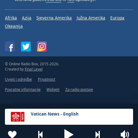
Afrika
Azija
Sjeverna Amerika
Južna Amerika
Europa
Okeanija
© Online Radio Box, 2015-2026.
Created by
Final Level
Uvjeti i odredbe
Privatnost
Povratne informacije
Widgeti
Za radio postaje
Vatican News - English