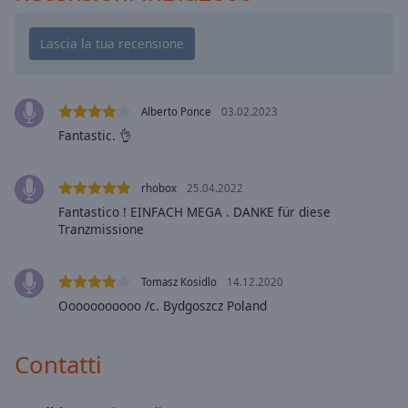
Playback
Rate
Chapters
Chapters
Alberto Ponce
03.02.2023
Descriptions
Fantastic. 👌
descriptions
off
,
rhobox
25.04.2022
selected
Fantastico ! EINFACH MEGA . DANKE für diese
Tranzmissione
Subtitles
subtitles
settings
,
Tomasz Kosidlo
14.12.2020
opens
Ooooooooooo /c. Bydgoszcz Poland
subtitles
settings
Contatti
dialog
subtitles
off
,