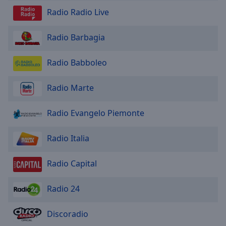
Area
Radio Radio Live
Background
Color
Radio Barbagia
Opacity
Radio Babboleo
Font
Radio Marte
Size
Radio Evangelo Piemonte
Text
Edge
Radio Italia
Style
Radio Capital
Font
Radio 24
Family
Discoradio
Reset