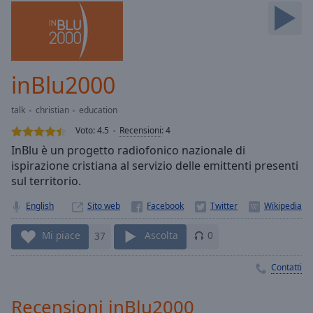
Skip
Forward
Mute
Current
Time
0:00
inBlu2000
/
Duration
-:-
talk
christian
education
Loaded
:
0.00%
Voto:
4.5
Recensioni
:
4
Stream
InBlu è un progetto radiofonico nazionale di
Type
LIVE
ispirazione cristiana al servizio delle emittenti presenti
Seek to
sul territorio.
live,
currently
English
Sito web
behind
live
LIVE
Remaining
Mi piace
37
Ascolta
0
Time
-
-:-
Contatti
1x
Recensioni inBlu2000