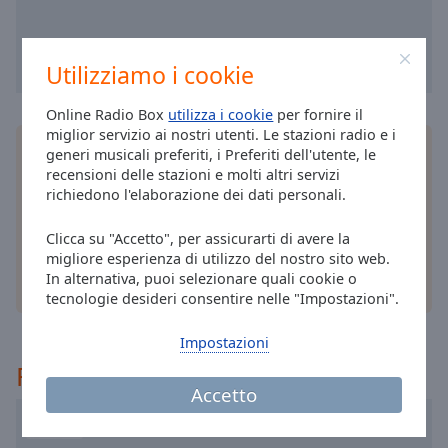
cancel
and
close
the
Utilizziamo i cookie
window.
Online Radio Box
utilizza i cookie
per fornire il
miglior servizio ai nostri utenti. Le stazioni radio e i
Text
Installa
l'applicazione
gratuita Online Radio Box
generi musicali preferiti, i Preferiti dell'utente, le
Color
per il tuo smartphone e ascolta le tue stazioni
recensioni delle stazioni e molti altri servizi
radio online preferite – ovunque ti trovi!
richiedono l'elaborazione dei dati personali.
Opacity
Clicca su "Accetto", per assicurarti di avere la
migliore esperienza di utilizzo del nostro sito web.
Text
In alternativa, puoi selezionare quali cookie o
altre opzioni
Background
tecnologie desideri consentire nelle "Impostazioni".
Color
Impostazioni
Raccomandato
Opacity
Accetto
RAI Radio 1
Caption