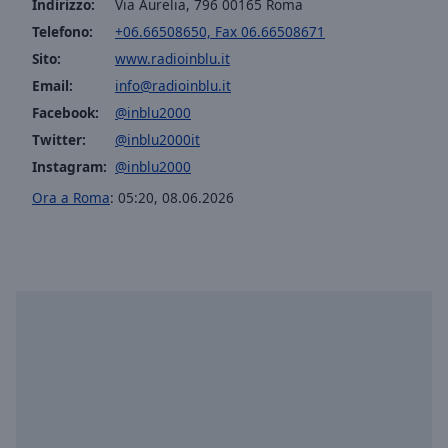
Indirizzo:
Via Aurelia, 796 00165 Roma
selected
Telefono:
+06.66508650, Fax 06.66508671
Sito:
www.radioinblu.it
Audio
Track
Email:
info@radioinblu.it
Facebook:
@inblu2000
Picture-
in-
Twitter:
@inblu2000it
Picture
Instagram:
@inblu2000
Fullscreen
This
Ora a Roma
:
05:20
,
08.06.2026
is
a
modal
window.
Beginning
of
dialog
window.
Escape
will