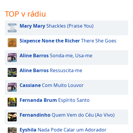
opens
subtitles
TOP v rádiu
settings
dialog
Mary Mary
Shackles (Praise You)
subtitles
off
,
Sixpence None the Richer
There She Goes
selected
Aline Barros
Sonda-me, Usa-me
Audio
Track
Aline Barros
Ressuscita-me
Picture-
in-
Picture
Cassiane
Com Muito Louvor
Fullscreen
This
Fernanda Brum
Espírito Santo
is
a
modal
Fernandinho
Quem Vem do Céu (Ao Vivo)
window.
Eyshila
Nada Pode Calar um Adorador