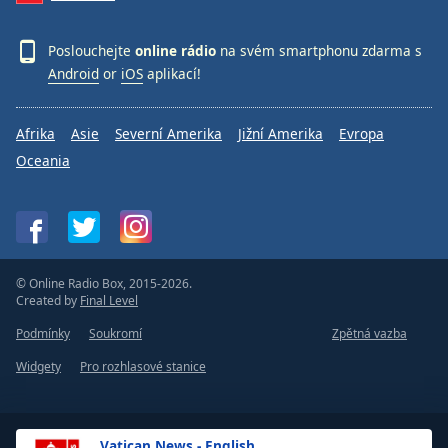
Poslouchejte
online rádio
na svém smartphonu zdarma s
Android
or
iOS
aplikací!
Afrika
Asie
Severní Amerika
Jižní Amerika
Evropa
Oceania
© Online Radio Box, 2015-2026.
Created by
Final Level
Podmínky
Soukromí
Zpětná vazba
Widgety
Pro rozhlasové stanice
Vatican News - English