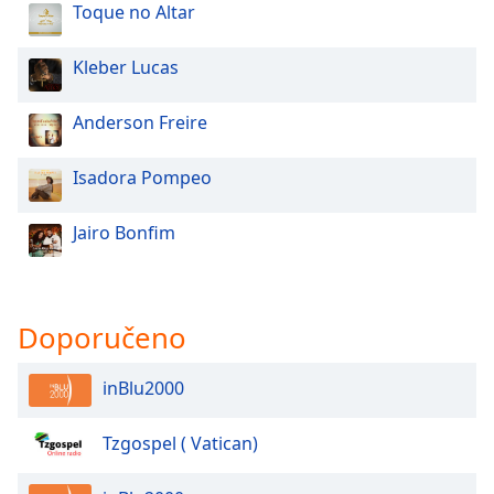
Color
Toque no Altar
Opacity
Kleber Lucas
Anderson Freire
Caption
Area
Isadora Pompeo
Background
Color
Jairo Bonfim
Opacity
Doporučeno
Font
Size
inBlu2000
Text
Edge
Tzgospel ( Vatican)
Style