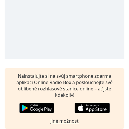
Remaining
Time
-
-:-
1x
Playback
Rate
Chapters
Chapters
Nainstalujte si na svůj smartphone zdarma
Descriptions
aplikaci Online Radio Box a poslouchejte své
descriptions
oblíbené rozhlasové stanice online – ať jste
off
,
kdekoliv!
selected
Subtitles
subtitles
jiné možnost
settings
,