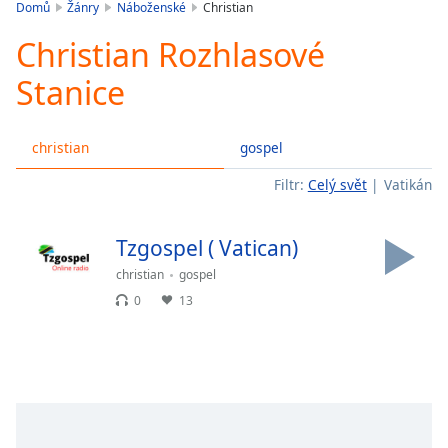
is
Domů
Žánry
Náboženské
Christian
loading.
Christian Rozhlasové
Play
Video
Stanice
Play
Skip
Backward
christian
gospel
Skip
Forward
Filtr:
Celý svět
Vatikán
Mute
Current
Time
0:00
Tzgospel ( Vatican)
/
Duration
-:-
christian
gospel
Loaded
:
0
13
0.00%
Stream
Type
LIVE
Seek to
live,
currently
behind
live
LIVE