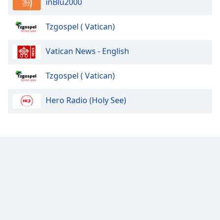
inBlu2000
Font
Tzgospel ( Vatican)
Family
Vatican News - English
Reset
Done
Tzgospel ( Vatican)
Close
Modal
Dialog
Hero Radio (Holy See)
End
of
dialog
window.