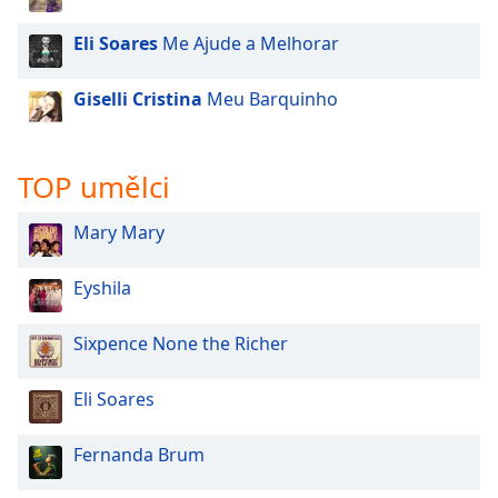
Beginning
of
Eli Soares
Me Ajude a Melhorar
dialog
window.
Giselli Cristina
Meu Barquinho
Escape
will
cancel
and
TOP umělci
close
the
Mary Mary
window.
Eyshila
Text
Color
Sixpence None the Richer
Opacity
Eli Soares
Text
Fernanda Brum
Background