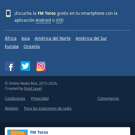
¡Escucha la
FM Toros
gratis en tu smartphone con la
aplicación
Android
o
iOS
!
África
Asia
América del Norte
América del Sur
Europa
Oceanía
© Online Radio Box, 2015-2026.
Created by
Final Level
Condiciones
Privacidad
Comentarios
Widgets
Para las estaciones de radio
FM Toros