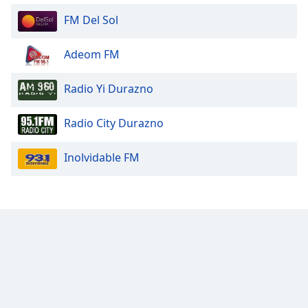
Font
FM Del Sol
Family
Adeom FM
Reset
Done
Radio Yi Durazno
Close
Modal
Radio City Durazno
Dialog
End
of
Inolvidable FM
dialog
window.