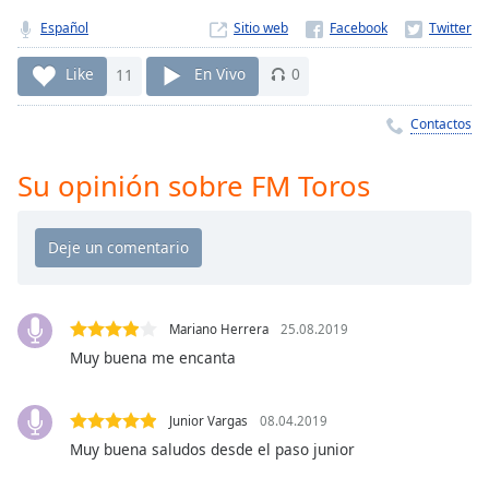
Remaining
Time
-
Español
Sitio web
-:-
Like
11
En Vivo
0
1x
Contactos
Playback
Rate
Su opinión sobre FM Toros
Chapters
Chapters
Descriptions
descriptions
Mariano Herrera
25.08.2019
off
,
selected
Muy buena me encanta
Subtitles
Junior Vargas
08.04.2019
subtitles
Muy buena saludos desde el paso junior
settings
,