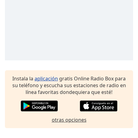
of
dialog
window.
Escape
will
cancel
and
close
the
window.
Text
Instala la
aplicación
gratis Online Radio Box para
Color
su teléfono y escucha sus estaciones de radio en
línea favoritas dondequiera que esté!
Opacity
otras opciones
Text
Background
Color