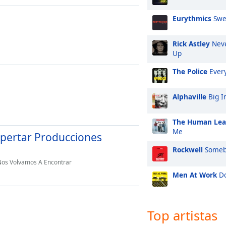
Eurythmics
Swe
Rick Astley
Neve
Up
The Police
Every
Alphaville
Big I
The Human Le
Me
spertar Producciones
Rockwell
Someb
 Nos Volvamos A Encontrar
Men At Work
Do
Top artistas