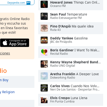
Howard Jones
Things Can Only Get Better
Dayspedia.com
Oceano FM
Sean Paul
Temperature
Radio Extravagante FM
 gratis Online Radio
ono y escucha sus
Pino D'Angiò
Ma quale idea
 en línea favoritas
Ruta 43
 que esté!
Daddy Yankee
Gasolina
JBC de Piriápolis
Boris Gardiner
I Want To Wake Up With You
pciones
Recital Radio
Kenny Wayne Shepherd Band
Blue 
Radio UNO Digital
dio
Aretha Franklin
A Deeper Love
Dotworking Radio
n Boy
Carlos Vives
Cuando Nos Volvamos a Encontrar (feat. Marc Anthony)
Neri De Los Santos - Despertar Producciones
 Religion
Elvis Crespo
Luna Llena
Fm Punta Cumbia