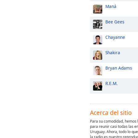
Maná
Bee Gees
Chayanne
Shakira
Bryan Adams
R.E.M.
Acerca del sitio
Para su comodidad, hemos h
para reunir casi todas las e
Uruguay. Ahora, todo lo qu
la radio es nuestro reprodu