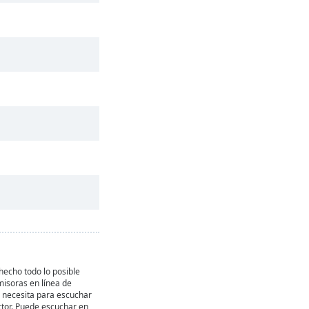
echo todo lo posible
misoras en línea de
e necesita para escuchar
ctor. Puede escuchar en