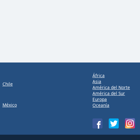
África
Asia
Chile
América del Norte
América del Sur
Europa
México
Oceanía