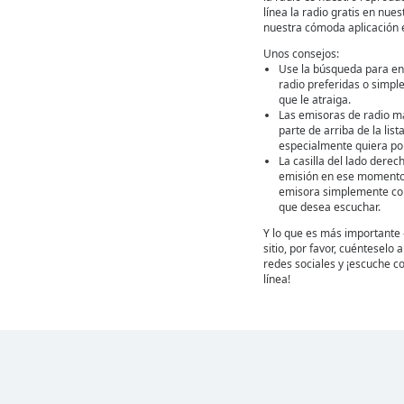
línea la radio gratis en nuest
nuestra cómoda aplicación 
Unos consejos:
Use la búsqueda para en
radio preferidas o simpl
que le atraiga.
Las emisoras de radio m
parte de arriba de la lis
especialmente quiera por
La casilla del lado derec
emisión en ese momento
emisora simplemente con 
que desea escuchar.
Y lo que es más importante 
sitio, por favor, cuénteselo
redes sociales y ¡escuche co
línea!