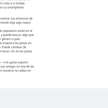
ro sitio o si instala
en su smartphone.
contrar sus emisoras de
emente elija algo nuevo
ás populares están en la
ta y puede buscar algo que
 género o país.
ho muestra las pistas en
. Puede cambiar de
hacer clic en las pistas
— si le gusta nuestro
 a sus amigos en una de las
n nosotros la radios en