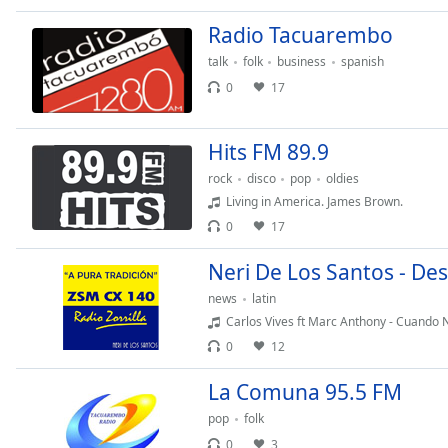
Audio
Track
Radio Tacuarembo
talk
folk
business
spanish
Picture-
in-
0
17
Picture
Fullscreen
This
Hits FM 89.9
is
a
rock
disco
pop
oldies
modal
Living in America. James Brown.
window.
0
17
Neri De Los Santos - De
Beginning
of
news
latin
dialog
Carlos Vives ft Marc Anthony - Cuando
window.
0
12
Escape
will
La Comuna 95.5 FM
cancel
pop
folk
and
close
0
3