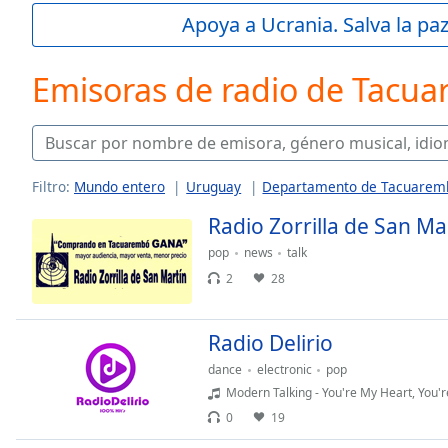
Current
Apoya a Ucrania. Salva la pa
Time
0:00
/
Duration
-:-
Emisoras de radio de Tacu
Loaded
:
0.00%
0:00
Stream
Type
LIVE
Filtro:
Mundo entero
Uruguay
Departamento de Tacuarem
Seek to
Radio Zorrilla de San Ma
live,
currently
behind
pop
news
talk
live
LIVE
2
28
Remaining
Time
-
-:-
Radio Delirio
dance
electronic
pop
1x
Modern Talking - You're My Heart, You'
Playback
Rate
0
19