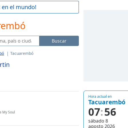
z en el mundo!
arembó
Buscar
bó
Tacuarembó
rtin
Hora actual en
Tacuarembó
07
56
re My Soul
sábado 8
agosto 2026