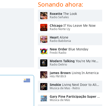
Sonando ahora:
Roxette
The Look
Radio Señales
Chicago
If You Leave Me Now
Radio Norte Uy
Heart
Alone
Radio Babilonia
New Order
Blue Monday
Freski Radio
Modern Talking
You're My Heart, You're My Soul
Radio Delirio
James Brown
Living In America
Hits FM 89.9
Smokie
Living Next Door to Alice
Musica de Mas - Retro
Gary Pine Participação Super Dragões
Música de Más