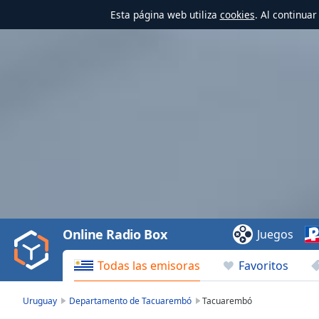
Esta página web utiliza
cookies
. Al continua
Video
Player
is
loading.
Play
Video
Online Radio Box
Juegos
Play
Skip
Todas las emisoras
Favoritos
Backward
Skip
Forward
Uruguay
Departamento de Tacuarembó
Tacuarembó
Mute