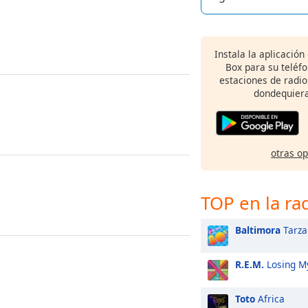
Instala la aplicación
Box para su teléf
estaciones de radio
dondequiera
otras o
TOP en la ra
Baltimora
Tarza
R.E.M.
Losing My
Toto
Africa