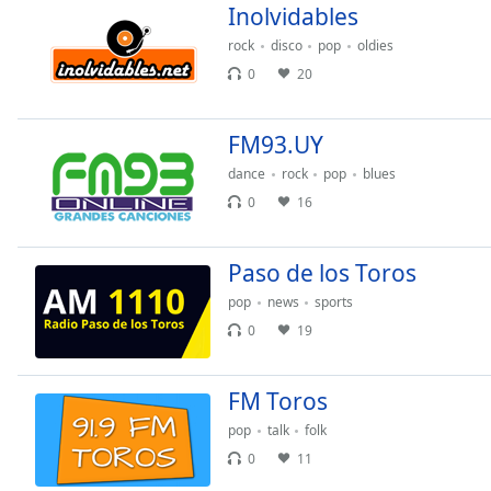
Chapters
Inolvidables
Chapters
rock
disco
pop
oldies
0
20
Descriptions
descriptions
FM93.UY
off
,
dance
rock
pop
blues
selected
0
16
Subtitles
subtitles
Paso de los Toros
settings
,
pop
news
sports
opens
0
19
subtitles
settings
dialog
FM Toros
subtitles
off
,
pop
talk
folk
selected
0
11