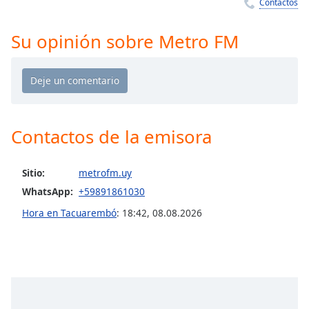
Remaining
Contactos
Time
-
-:-
Su opinión sobre Metro FM
1x
Playback
Rate
Chapters
Contactos de la emisora
Chapters
Descriptions
Sitio:
metrofm.uy
WhatsApp:
+59891861030
descriptions
off
,
Hora en Tacuarembó
:
18:42
,
08.08.2026
selected
Subtitles
subtitles
settings
,