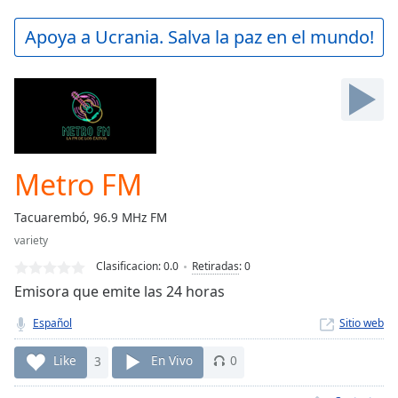
loading.
Play
Apoya a Ucrania. Salva la paz en el mundo!
Video
Play
Skip
Backward
Skip
Forward
Mute
Current
Metro FM
Time
0:00
/
Tacuarembó, 96.9 MHz FM
Duration
-:-
variety
Loaded
:
0.00%
Clasificacion:
0.0
Retiradas
:
0
Stream
Emisora que emite las 24 horas
Type
LIVE
Español
Sitio web
Seek to
live,
currently
Like
3
En Vivo
0
behind
live
LIVE