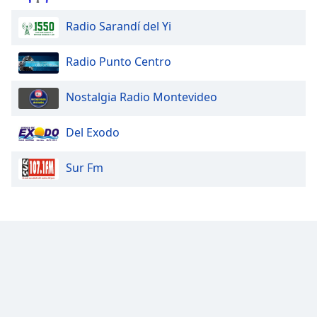
Radio Sarandí del Yi
Opacity
Radio Punto Centro
Caption
Area
Nostalgia Radio Montevideo
Background
Color
Del Exodo
Opacity
Sur Fm
Font
Size
Text
Edge
Style