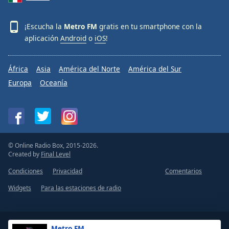
¡Escucha la
Metro FM
gratis en tu smartphone con la
aplicación
Android
o
iOS
!
África
Asia
América del Norte
América del Sur
Europa
Oceanía
© Online Radio Box, 2015-2026.
Created by
Final Level
Condiciones
Privacidad
Comentarios
Widgets
Para las estaciones de radio
Metro FM