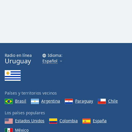
Font
Family
Reset
Done
Close
Modal
Dialog
Radio en línea
Idioma:
End
Uruguay
Español
of
dialog
window.
Países y territorios vecinos
Brasil
Argentina
Paraguay
Chile
Los países populares
Estados Unidos
Colombia
España
México