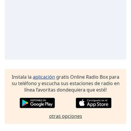
opens
subtitles
settings
dialog
subtitles
off
,
selected
Audio
Track
Picture-
in-
Picture
Instala la
aplicación
gratis Online Radio Box para
Fullscreen
su teléfono y escucha sus estaciones de radio en
This
línea favoritas dondequiera que esté!
is
a
modal
window.
otras opciones
Beginning