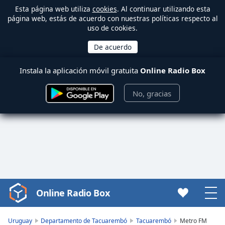
Esta página web utiliza
cookies
. Al continuar utilizando esta
página web, estás de acuerdo con nuestras políticas respecto al
uso de cookies.
Instala la aplicación móvil gratuita
Online Radio Box
No, gracias
Online Radio Box
Video
Player
is
Uruguay
Departamento de Tacuarembó
Tacuarembó
Metro FM