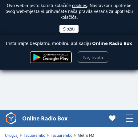
Ovo web-mjesto koristi kolačiće
cookies
. Nastavkom upotrebe
ovog web-mjesta vi prihvaćate naša pravila vezana za upotrebu
kolačića.
Instalirajte besplatnu mobilnu aplikaciju
Online Radio Box
Ne, hvala
Online Radio Box
Video
Player
is
Urugvaj
Tacuarembó
Tacuarembó
Metro FM