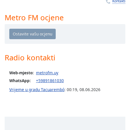
Remaining
Kontakti
Time
-
-:-
Metro FM ocjene
1x
Playback
Rate
Chapters
Radio kontakti
Chapters
Descriptions
Web-mjesto:
metrofm.uy
WhatsApp:
+59891861030
descriptions
off
,
Vrijeme u gradu Tacuarembó
:
00:19
,
08.06.2026
selected
Subtitles
subtitles
settings
,