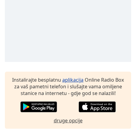
opens
subtitles
settings
dialog
subtitles
off
,
selected
Audio
Track
Picture-
in-
Picture
Instalirajte besplatnu
aplikacija
Online Radio Box
Fullscreen
za vaš pametni telefon i slušajte vama omiljene
This
stanice na internetu - gdje god se nalazili!
is
a
modal
window.
druge opcije
Beginning