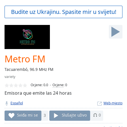
loading.
Play
Budite uz Ukrajinu. Spasite mir u svijetu!
Video
Play
Skip
Backward
Skip
Forward
Mute
Current
Metro FM
Time
0:00
/
Tacuarembó, 96.9 MHz FM
Duration
-:-
variety
Loaded
:
0.00%
Ocjene:
0.0
Ocjene
:
0
Stream
Emisora que emite las 24 horas
Type
LIVE
Español
Web-mjesto
Seek to
live,
currently
Sviđa mi se
3
Slušajte uživo
0
behind
live
LIVE