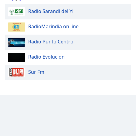
Radio Sarandí del Yi
Opacity
RadioMarindia on line
Caption
Area
Radio Punto Centro
Background
Color
Radio Evolucion
Opacity
Sur Fm
Font
Size
Text
Edge
Style