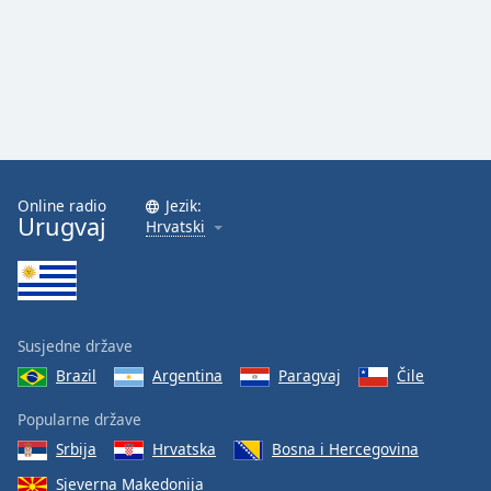
Font
Family
Reset
Done
Close
Modal
Dialog
Online radio
Jezik:
End
Urugvaj
Hrvatski
of
dialog
window.
Susjedne države
Brazil
Argentina
Paragvaj
Čile
Popularne države
Srbija
Hrvatska
Bosna i Hercegovina
Sjeverna Makedonija