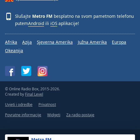
Slušajte
Metro FM
besplatno na svom pametnom telefonu
putem
Android
ili
iOS
aplikacije!
Afrika
Azija
Sjeverna Amerika
Južna Amerika
Europa
Okeanija
© Online Radio Box, 2015-2026.
Created by
Final Level
Uvjeti i odredbe
Privatnost
Povratne informacije
Widgeti
Za radio postaje
Metro FM