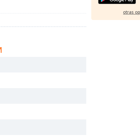
otras o
M