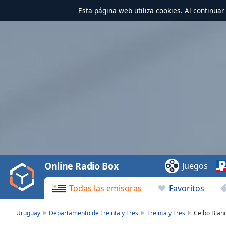
Esta página web utiliza
cookies
. Al continua
Video
Player
is
loading.
Play
Video
Online Radio Box
Juegos
Play
Skip
Todas las emisoras
Favoritos
Backward
Skip
Forward
Uruguay
Departamento de Treinta y Tres
Treinta y Tres
Ceibo Blan
Mute