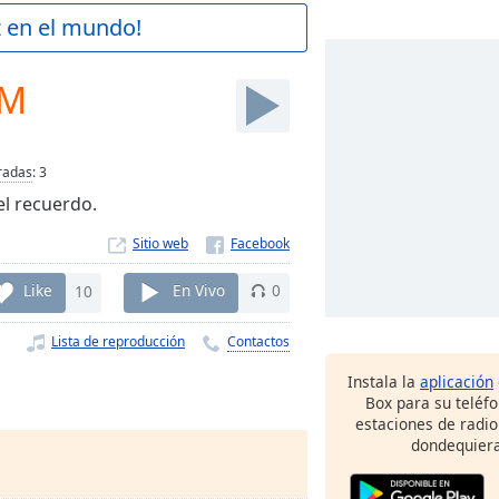
z en el mundo!
FM
radas
:
3
l recuerdo.
Sitio web
Like
10
En Vivo
0
Lista de reproducción
Contactos
Instala la
aplicación
Box para su teléf
estaciones de radio
dondequiera