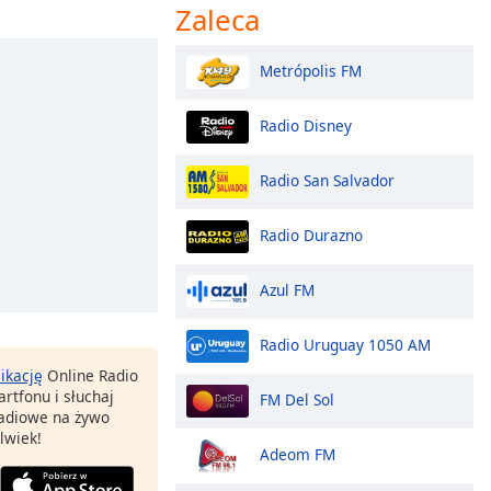
Zaleca
Metrópolis FM
Radio Disney
Radio San Salvador
Radio Durazno
Azul FM
Radio Uruguay 1050 AM
likację
Online Radio
rtfonu i słuchaj
FM Del Sol
 radiowe na żywo
lwiek!
Adeom FM