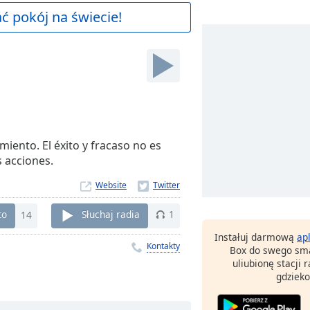
 pokój na świecie!
miento. El éxito y fracaso no es
s acciones.
Website
to
14
Słuchaj radia
1
Instałuj darmową
ap
Kontakty
Box do swego sma
uliubionę stacji
gdzieko