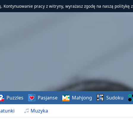
s
. Kontynuowanie pracy z witryny, wyrażasz zgodę na naszą politykę 
Puzzles
Pasjanse
Mahjong
Sudoku
atunki
Muzyka