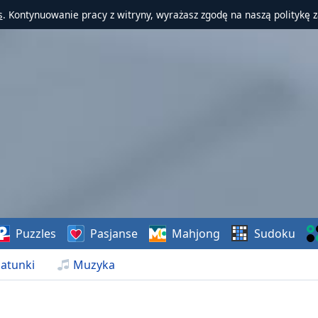
s
. Kontynuowanie pracy z witryny, wyrażasz zgodę na naszą politykę 
Puzzles
Pasjanse
Mahjong
Sudoku
atunki
Muzyka