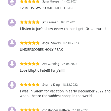
Synanthrope
14.02.2024
Audio
Track
12 RODS? AWESOME. KILL IT GIRL
Picture-
in-
Jim Calimeri
02.12.2023
Picture
I listen to Joe's show every chance i get. Great music!
Fullscreen
This
is
angie powers
02.10.2023
a
UNDERSCORES HOLY PEAK
modal
window.
Ava Gunning
25.04.2023
Beginning
Love Elliptic Fate!!! Fw y’all!!
of
dialog
window.
Sherrie Kling
18.12.2022
Escape
I was in Salem for vacation in early December 2022 and l
will
when I heard the saddest songs in the world.
cancel
and
close
christopher mattera
27.10.2022