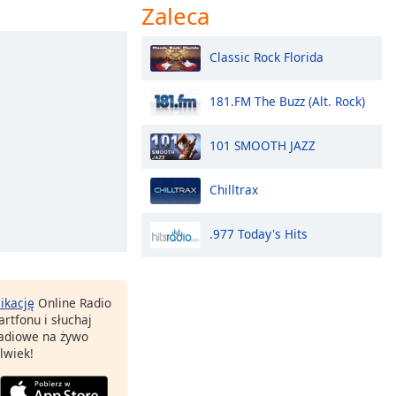
Zaleca
Classic Rock Florida
181.FM The Buzz (Alt. Rock)
101 SMOOTH JAZZ
Chilltrax
.977 Today's Hits
likację
Online Radio
rtfonu i słuchaj
 radiowe na żywo
lwiek!