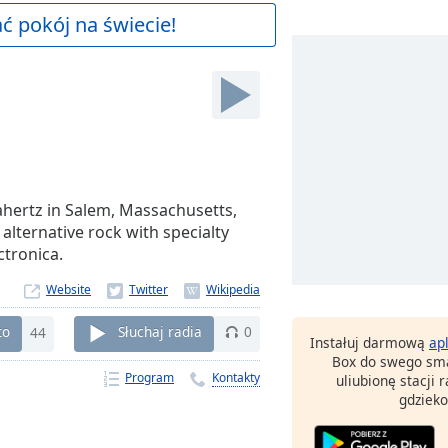
 pokój na świecie!
hertz in Salem, Massachusetts,
 alternative rock with specialty
ctronica.
Website
to
44
Słuchaj radia
0
Instałuj darmową
ap
Box do swego sma
Program
Kontakty
uliubionę stacji
gdzieko