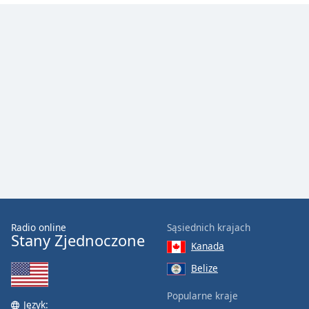
Color
Opacity
Font
Size
Text
Edge
Style
Font
Family
Radio online
Sąsiednich krajach
Stany Zjednoczone
Kanada
Reset
Belize
Done
Popularne kraje
Close
Język:
Modal