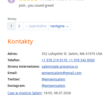
the
Josh...you sound great!
window.
Strony:
Text
1
2
← poprzednia
następna →
Color
Kontakty
Opacity
Text
Adres:
352 Lafayette St. Salem, MA 01970 USA
Background
Telefon:
+1 978 219 9170, +1 978 542 8500
Color
Strona internetowa:
salemstate.presence.io
Email:
wmwmsalem@gmail.com
Opacity
Twitter:
@wmwmsalem
Instagram:
@wmwmsalem
Caption
Czas w mieście Salem
:
18:05
,
08.07.2026
Area
Background