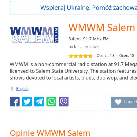
Current
Wspieraj Ukrainę. Pomóż zachować
Time
0:00
/
Duration
-:-
WMWM Salem
Loaded
:
0.00%
Salem, 91.7 MHz FM
0:00
rock
alternative
Stream
Type
LIVE
Ocena:
4.8
Ocen
:
18
Seek to
WMWM is a non-commercial radio station at 91.7 Mega
live,
licensed to Salem State University. The station features
currently
shows devoted to local artists, blues, doo wop, and ele
behind
live
LIVE
Remaining
English
Time
-
-:-
Lubię 
1x
Playback
Rate
Opinie WMWM Salem