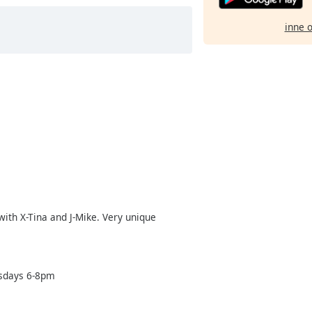
inne 
ith X-Tina and J-Mike. Very unique
esdays 6-8pm