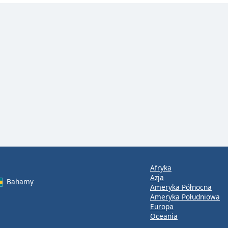
Afryka
Azja
Bahamy
Ameryka Północna
Ameryka Południowa
Europa
Oceania