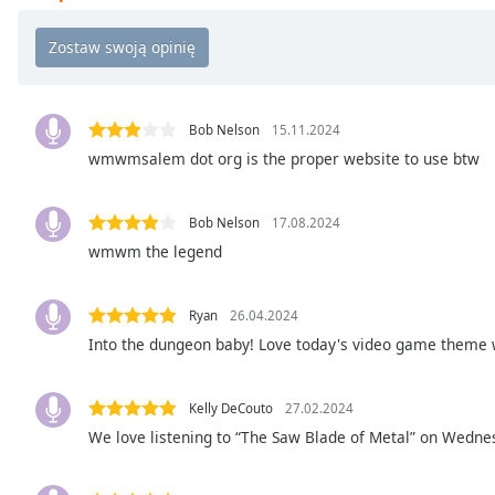
Chapters
Chapters
Descriptions
descriptions
Bob Nelson
15.11.2024
off
,
wmwmsalem dot org is the proper website to use btw
selected
Bob Nelson
17.08.2024
Subtitles
wmwm the legend
subtitles
settings
,
opens
Ryan
26.04.2024
subtitles
Into the dungeon baby! Love today's video game theme w
settings
dialog
Kelly DeCouto
27.02.2024
subtitles
off
,
We love listening to “The Saw Blade of Metal” on Wedn
selected