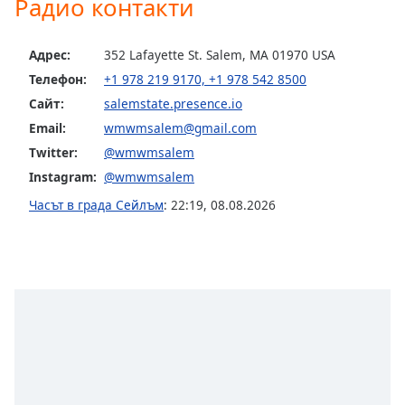
Радио контакти
Color
Opacity
Адрес:
352 Lafayette St. Salem, MA 01970 USA
Телефон:
+1 978 219 9170, +1 978 542 8500
Сайт:
salemstate.presence.io
Caption
Area
Email:
wmwmsalem@gmail.com
Background
Twitter:
@wmwmsalem
Color
Instagram:
@wmwmsalem
Часът в града Сейлъм
:
22:19
,
08.08.2026
Opacity
Font
Size
Text
Edge
Style