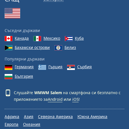
Съседни държави
Канада
Мексико
Куба
Бахамски острови
Белиз
Популярни държави
Германия
Гърция
Сърбия
България
Слушайте
WMWM Salem
на смартфона си безплатно с
приложението за
Android
или
iOS
!
Африка
Азия
Северна Америка
Южна Америка
Европа
Океания