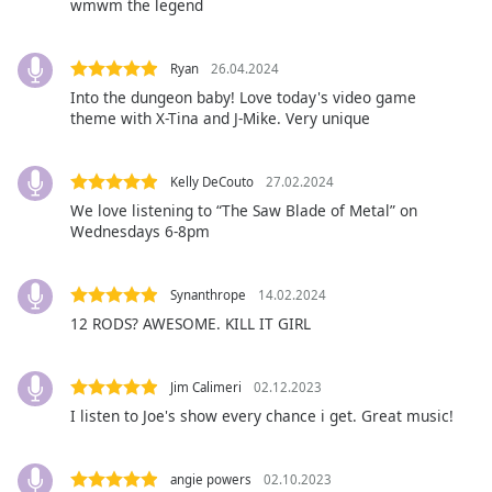
wmwm the legend
opens
subtitles
settings
Ryan
26.04.2024
dialog
Into the dungeon baby! Love today's video game
subtitles
theme with X-Tina and J-Mike. Very unique
off
,
selected
Kelly DeCouto
27.02.2024
Audio
We love listening to “The Saw Blade of Metal” on
Track
Wednesdays 6-8pm
Picture-
in-
Synanthrope
14.02.2024
Picture
12 RODS? AWESOME. KILL IT GIRL
Fullscreen
This
is
Jim Calimeri
02.12.2023
a
I listen to Joe's show every chance i get. Great music!
modal
window.
angie powers
02.10.2023