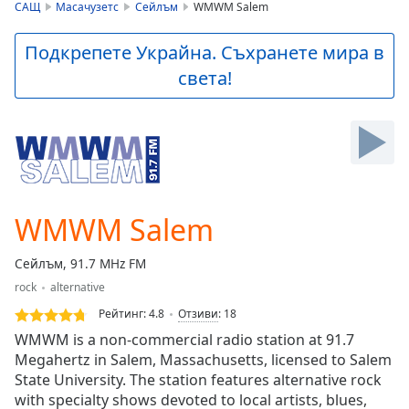
is
САЩ
Масачузетс
Сейлъм
WMWM Salem
loading.
Play
Подкрепете Украйна. Съхранете мира в
Video
света!
Play
Skip
Backward
Skip
Forward
Mute
Current
Time
0:00
WMWM Salem
/
Duration
-:-
Сейлъм, 91.7 MHz FM
Loaded
:
rock
alternative
0.00%
Stream
Рейтинг:
4.8
Отзиви
:
18
Type
LIVE
WMWM is a non-commercial radio station at 91.7
Seek to
Megahertz in Salem, Massachusetts, licensed to Salem
live,
State University. The station features alternative rock
currently
behind
with specialty shows devoted to local artists, blues,
live
LIVE