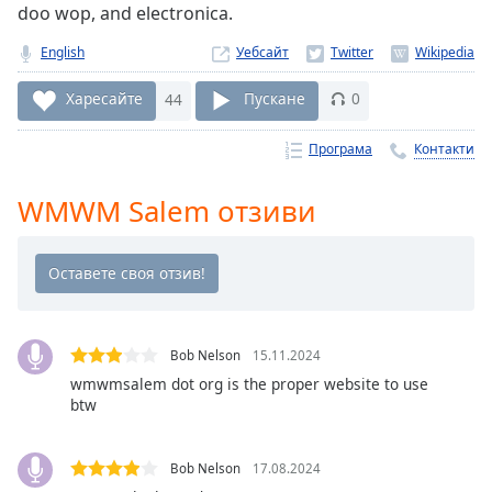
doo wop, and electronica.
Remaining
Time
-
English
Уебсайт
-:-
Харесайте
44
Пускане
0
1x
Playback
Програма
Контакти
Rate
WMWM Salem отзиви
Chapters
Chapters
Descriptions
descriptions
off
,
Bob Nelson
15.11.2024
selected
wmwmsalem dot org is the proper website to use
btw
Subtitles
subtitles
Bob Nelson
17.08.2024
settings
,