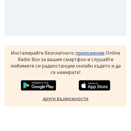
Font
Family
Reset
Done
Close
Modal
Инсталирайте безплатното
приложение
Online
Dialog
Radio Box за вашия смартфон и слушайте
End
любимите си радиостанции онлайн където и да
of
се намирате!
dialog
window.
други възможности