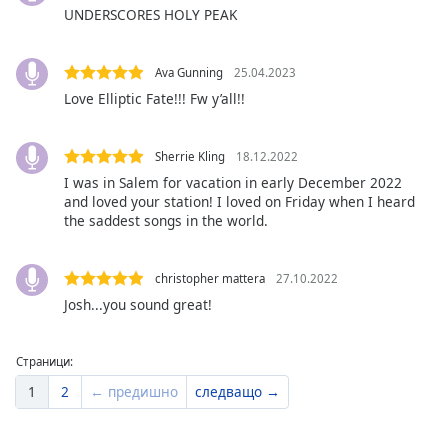
Beginning
UNDERSCORES HOLY PEAK
of
dialog
window.
Ava Gunning
25.04.2023
Escape
Love Elliptic Fate!!! Fw y’all!!
will
cancel
and
Sherrie Kling
18.12.2022
close
I was in Salem for vacation in early December 2022
the
and loved your station! I loved on Friday when I heard
the saddest songs in the world.
window.
Text
christopher mattera
27.10.2022
Color
Josh...you sound great!
Opacity
Страници:
1
2
← предишно
следващо →
Text
Background