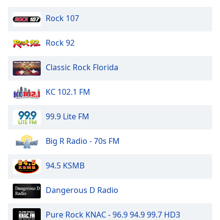
Opacity
Rock 107
Caption
Rock 92
Area
Background
Classic Rock Florida
Color
KC 102.1 FM
Opacity
99.9 Lite FM
Font
Big R Radio - 70s FM
Size
94.5 KSMB
Text
Edge
Dangerous D Radio
Style
Pure Rock KNAC - 96.9 94.9 99.7 HD3
Font