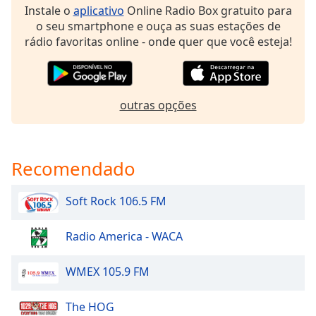
dialog
Instale o
aplicativo
Online Radio Box gratuito para
window.
o seu smartphone e ouça as suas estações de
Escape
rádio favoritas online - onde quer que você esteja!
will
cancel
and
close
outras opções
the
window.
Recomendado
Text
Color
Soft Rock 106.5 FM
Opacity
Radio America - WACA
Text
WMEX 105.9 FM
Background
Color
The HOG