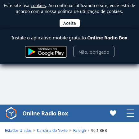
Este site usa
cookies
. Ao continuar utilizando o site, você está de
acordo com a nossa política de utilização de cookies.
Instale o aplicativo mobile gratuito
Online Radio Box
Não, obrigado
Online Radio Box
Video
Player
is
Estados Unidos
Carolina do Norte
Raleigh
96.1 BBB
loading.