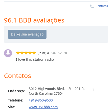
Time
-
Contatos
-:-
1x
96.1 BBB avaliações
Playback
Rate
Chapters
Chapters
Jz Mejia
08.02.2020
Descriptions
I love this station radio
descriptions
off
,
Contatos
selected
Subtitles
3012 Highwoods Blvd. – Ste 201 Raleigh,
Endereço:
North Carolina 27604
subtitles
Telefone:
+919-860-9600
settings
,
Site:
www.961bbb.com
opens