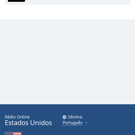
Family
Reset
Done
Close
Modal
Dialog
End
of
dialog
window.
Rádio Online
Idioma:
Estados Unidos
Português