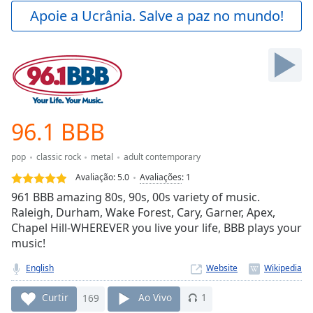
Play
Apoie a Ucrânia. Salve a paz no mundo!
Video
Play
Skip
Backward
Skip
Forward
Mute
Current
96.1 BBB
Time
0:00
/
pop
classic rock
metal
adult contemporary
Duration
-:-
Avaliação:
5.0
Avaliações
:
1
Loaded
:
961 BBB amazing 80s, 90s, 00s variety of music.
0.00%
Raleigh, Durham, Wake Forest, Cary, Garner, Apex,
Stream
Chapel Hill-WHEREVER you live your life, BBB plays your
Type
LIVE
music!
Seek to
live,
currently
English
Website
behind
live
LIVE
Curtir
169
Ao Vivo
1
Remaining