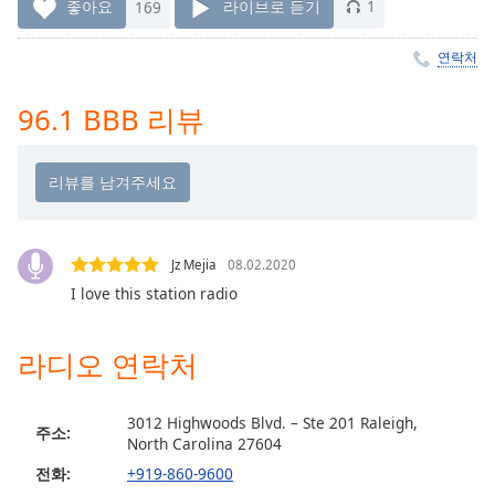
Time
-
좋아요
169
라이브로 듣기
1
-:-
연락처
1x
Playback
96.1 BBB 리뷰
Rate
Chapters
Chapters
Descriptions
Jz Mejia
08.02.2020
descriptions
I love this station radio
off
,
selected
라디오 연락처
Subtitles
3012 Highwoods Blvd. – Ste 201 Raleigh,
subtitles
주소:
North Carolina 27604
settings
,
opens
전화:
+919-860-9600