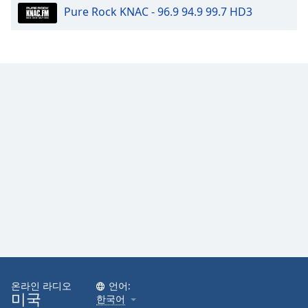
Pure Rock KNAC - 96.9 94.9 99.7 HD3
Family
Reset
Done
Close
Modal
Dialog
End
of
dialog
window.
온라인 라디오
언어:
미국
한국어