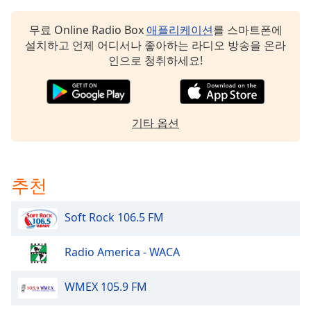
dialog
window.
무료 Online Radio Box
애플리케이션
를 스마트폰에
Escape
설치하고 언제 어디서나 좋아하는 라디오 방송을 온라
will
인으로 청취하세요!
cancel
and
close
the
기타 옵션
window.
Text
Color
추천
Soft Rock 106.5 FM
Opacity
Radio America - WACA
Text
Background
WMEX 105.9 FM
Color