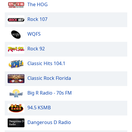
The HOG
Opacity
Rock 107
Caption
Area
WQFS
Background
Color
Rock 92
Opacity
Classic Hits 104.1
Classic Rock Florida
Font
Size
Big R Radio - 70s FM
Text
94.5 KSMB
Edge
Style
Dangerous D Radio
Font