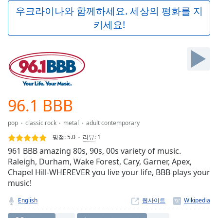
Play
우크라이나와 함께하세요. 세상의 평화를 지
Video
키세요!
Play
Skip
Backward
Skip
Forward
Mute
Current
Time
0:00
96.1 BBB
/
Duration
-:-
pop
classic rock
metal
adult contemporary
Loaded
:
0.00%
평점:
5.0
리뷰
:
1
Stream
961 BBB amazing 80s, 90s, 00s variety of music.
Type
LIVE
Raleigh, Durham, Wake Forest, Cary, Garner, Apex,
Seek to
Chapel Hill-WHEREVER you live your life, BBB plays your
live,
music!
currently
behind
live
LIVE
English
웹사이트
Remaining