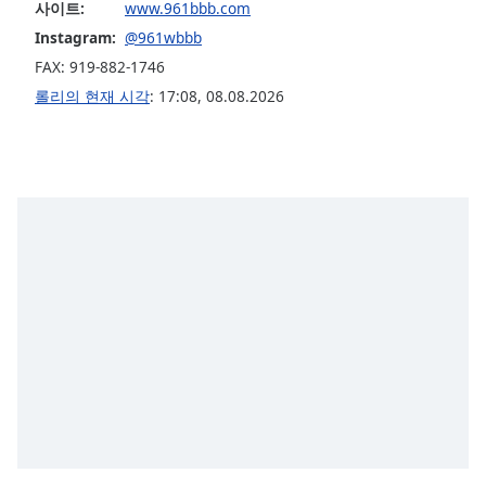
subtitles
사이트:
www.961bbb.com
settings
Instagram:
@961wbbb
dialog
FAX: 919-882-1746
subtitles
롤리의 현재 시각
:
17:08
,
08.08.2026
off
,
selected
Audio
Track
Picture-
in-
Picture
Fullscreen
This
is
a
modal
window.
Beginning
of