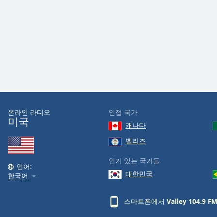
Color
Opacity
Font
Size
Text
Edge
온라인 라디오
인접 국가
Style
미국
캐나다
벨리즈
Font
Family
인기 있는 국가들
언어:
대한민국
한국어
Reset
Done
스마트폰에서
Valley 104.9 F
Close
Modal