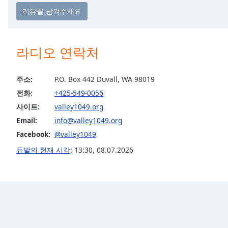
the
window.
Text
라디오 연락처
Color
주소:
P.O. Box 442 Duvall, WA 98019
Opacity
전화:
+425-549-0056
사이트:
valley1049.org
Text
Email:
info@valley1049.org
Background
Facebook:
@valley1049
Color
듀발의 현재 시각
:
13:30
,
08.07.2026
Opacity
Caption
Area
Background