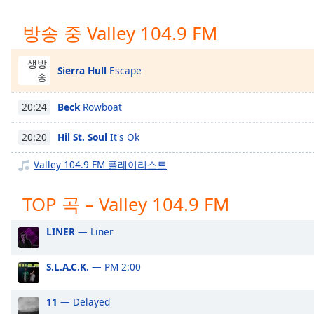
Chapters
방송 중 Valley 104.9 FM
Chapters
Descriptions
생방
Sierra Hull
Escape
송
descriptions
off
,
Beck
Rowboat
20:24
selected
Hil St. Soul
It's Ok
20:20
Subtitles
Valley 104.9 FM 플레이리스트
subtitles
settings
,
TOP 곡 – Valley 104.9 FM
opens
subtitles
settings
LINER
— Liner
dialog
subtitles
S.L.A.C.K.
— PM 2:00
off
,
selected
11
— Delayed