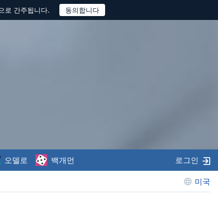
것으로 간주됩니다.
오델로
백개먼
로그인
미국