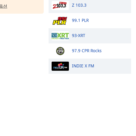
Z 103.3
옵션
99.1 PLR
93-XRT
97.9 CPR Rocks
INDIE X FM