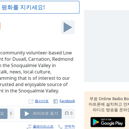
 평화를 지키세요!
M
it community volunteer-based Low
t for Duvall, Carnation, Redmond
n the Snoqualmie Valley in
alk, news, local culture,
ramming that is of interest to our
 trusted and enjoyable source of
t in the Snoqualmie Valley.
무료 Online Radio B
웹사이트
마트폰에 설치하고 언
라디오 방송을 온라
요
5
라이브로 듣기
0
플레이리스트
연락처