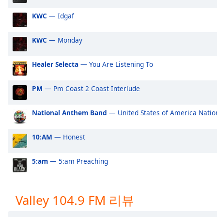
Audio
Track
KWC
— Idgaf
Picture-
in-
KWC
— Monday
Picture
Fullscreen
Healer Selecta
— You Are Listening To
This
is
a
PM
— Pm Coast 2 Coast Interlude
modal
window.
National Anthem Band
— United States of America Nati
Beginning
10:AM
— Honest
of
dialog
5:am
— 5:am Preaching
window.
Escape
will
cancel
Valley 104.9 FM 리뷰
and
close