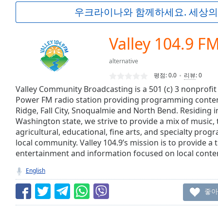
Current
우크라이나와 함께하세요. 세상의
Time
0:00
/
Duration
-:-
Valley 104.9 F
Loaded
:
0.00%
alternative
0:00
평점:
0.0
리뷰
:
0
Stream
Type
Valley Community Broadcasting is a 501 (c) 3 nonprof
LIVE
Power FM radio station providing programming conten
Seek to
live,
Ridge, Fall City, Snoqualmie and North Bend. Residing i
currently
Washington state, we strive to provide a mix of music, t
behind
live
LIVE
agricultural, educational, fine arts, and specialty prog
Remaining
local community. Valley 104.9’s mission is to provide a
Time
-
entertainment and information focused on local conten
-:-
English
1x
좋아
Playback
Rate