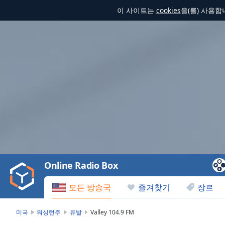
이 사이트는
cookies
을(를) 사용
Video
Player
is
loading.
Play
Video
Online Radio Box
Play
Skip
모든 방송국
즐겨찾기
장르
Backward
Skip
Forward
미국
워싱턴주
듀발
Valley 104.9 FM
Mute