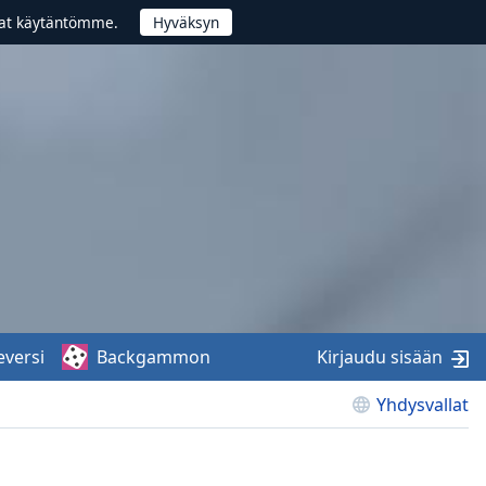
vat käytäntömme.
eversi
Backgammon
Kirjaudu sisään
Yhdysvallat