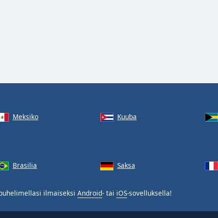
Meksiko
Kuuba
Brasilia
Saksa
puhelimellasi ilmaiseksi
Android
- tai
iOS
-sovelluksella!