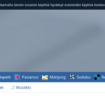
atkamalla tämän sivuston käyttöä hyväksyt evästeiden käyttöä koske
lapelit
Pasianssi
Mahjong
Sudoku
R
et
Musiikki