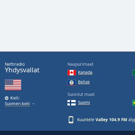
Color
Opacity
Font
Size
Text
Nettiradio
Naapurimaat
Edge
Yhdysvallat
Kanada
Style
Belize
Font
Suositut maat
Family
Kieli:
Suomi
Suomen kieli
Reset
Kuuntele
Valley 104.9 FM
äly
Done
Close
Modal