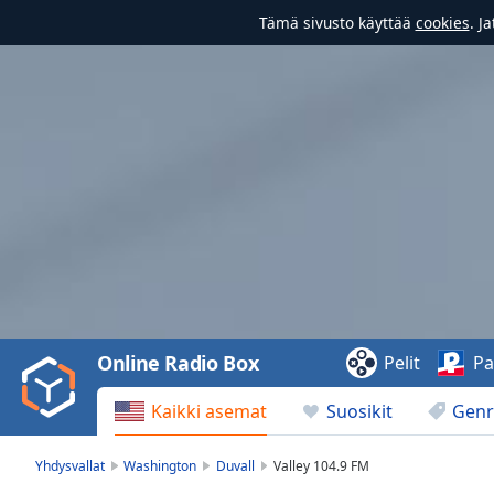
Tämä sivusto käyttää
cookies
. J
Video
Player
is
loading.
Play
Video
Online Radio Box
Pelit
Pa
Play
Skip
Kaikki asemat
Suosikit
Genr
Backward
Skip
Forward
Yhdysvallat
Washington
Duvall
Valley 104.9 FM
Mute