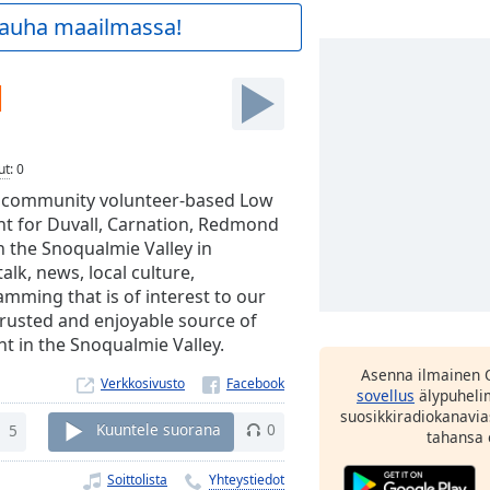
 rauha maailmassa!
M
ut
:
0
it community volunteer-based Low
t for Duvall, Carnation, Redmond
n the Snoqualmie Valley in
alk, news, local culture,
ramming that is of interest to our
 trusted and enjoyable source of
t in the Snoqualmie Valley.
Asenna ilmainen 
Verkkosivusto
sovellus
älypuhelim
suosikkiradiokanavia
5
Kuuntele suorana
0
tahansa 
Soittolista
Yhteystiedot