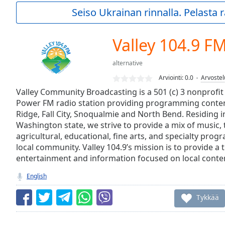
Current
Seiso Ukrainan rinnalla. Pelasta
Time
0:00
/
Duration
-:-
Valley 104.9 F
Loaded
:
0.00%
alternative
0:00
Arviointi:
0.0
Arvostel
Stream
Type
Valley Community Broadcasting is a 501 (c) 3 nonprof
LIVE
Power FM radio station providing programming conten
Seek to
live,
Ridge, Fall City, Snoqualmie and North Bend. Residing i
currently
Washington state, we strive to provide a mix of music, t
behind
live
LIVE
agricultural, educational, fine arts, and specialty prog
Remaining
local community. Valley 104.9’s mission is to provide a
Time
-
entertainment and information focused on local conten
-:-
English
1x
Tykkää
Playback
Rate