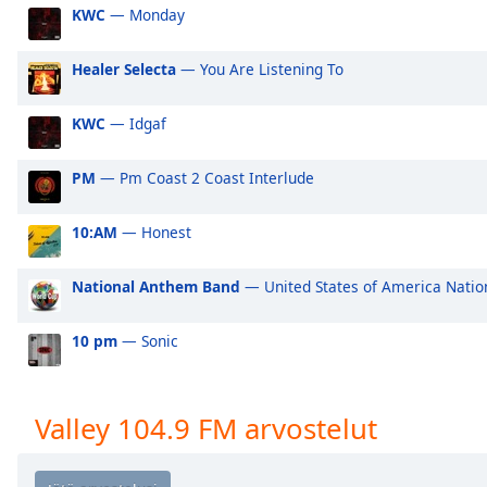
Audio
KWC
— Monday
Track
Healer Selecta
— You Are Listening To
Picture-
in-
Picture
KWC
— Idgaf
Fullscreen
This
is
PM
— Pm Coast 2 Coast Interlude
a
modal
10:AM
— Honest
window.
National Anthem Band
— United States of America Nati
Beginning
of
10 pm
— Sonic
dialog
window.
Escape
will
Valley 104.9 FM arvostelut
cancel
and
close