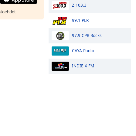
Z 103.3
htoehdot
99.1 PLR
97.9 CPR Rocks
CAYA Radio
INDIE X FM