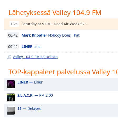
Chapters
Lähetyksessä Valley 104.9 FM
Chapters
Descriptions
Saturday at 9 PM - Dead Air Week 32 -
Live
descriptions
Mark Knopfler
Nobody Does That
00:42
off
,
selected
LINER
Liner
00:42
Subtitles
Valley 104.9 FM soittolista
subtitles
settings
,
TOP-kappaleet palvelussa Valley 1
opens
subtitles
LINER
— Liner
settings
dialog
S.L.A.C.K.
— PM 2:00
subtitles
off
,
11
— Delayed
selected