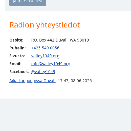
the
window.
Radion yhteystiedot
Text
Color
Osoite:
P.O. Box 442 Duvall, WA 98019
Puhelin:
+425-549-0056
Opacity
Sivusto:
valley1049.org
Email:
info@valley1049.org
Text
Facebook:
@valley1049
Background
Color
Aika kaupungissa Duvall
:
17:47
,
08.06.2026
Opacity
Caption
Area
Background