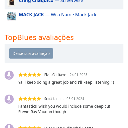
Craig Chaquico
— Streetwise
dialog
window.
MACK JACK
— Wi a Name Mack Jack
Escape
will
cancel
and
TopBlues avaliações
close
the
window.
Text
Color
Elvin Guilliams
24.01.2025
Ya'll keep doing a great job and I'll keep listening ; )
Opacity
Scott Larson
05.01.2024
Text
Fantastic!! wish you would include some deep cut
Stevie Ray Vaughn though
Background
Color