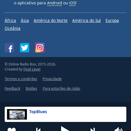
o aplicativo para
Android
ou
iOS
!
África
Ásia
América do Norte
América do Sul
Europa
Oceânia
© Online Radio Box, 2015-2026.
Created by
Final Level
Termos e condições
Privacidade
Feedback
Botões
Para estações de rádio
TopBlues