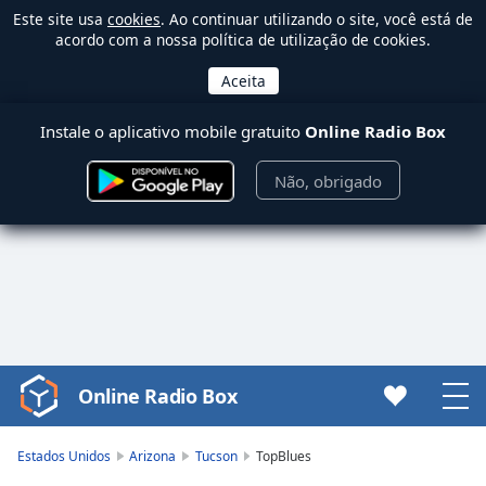
Este site usa
cookies
. Ao continuar utilizando o site, você está de
acordo com a nossa política de utilização de cookies.
Instale o aplicativo mobile gratuito
Online Radio Box
Não, obrigado
Online Radio Box
Video
Player
is
Estados Unidos
Arizona
Tucson
TopBlues
loading.