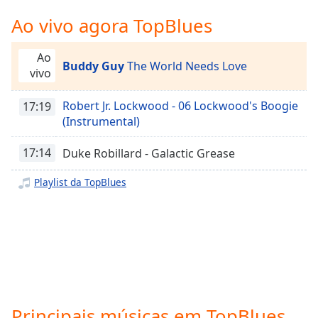
Time
-
-:-
Ao vivo agora TopBlues
1x
Ao
Buddy Guy
The World Needs Love
Playback
vivo
Rate
Robert Jr. Lockwood - 06 Lockwood's Boogie
17:19
Chapters
(Instrumental)
Chapters
17:14
Duke Robillard - Galactic Grease
Descriptions
Playlist da TopBlues
descriptions
off
,
selected
Subtitles
subtitles
settings
,
opens
Principais músicas em TopBlues