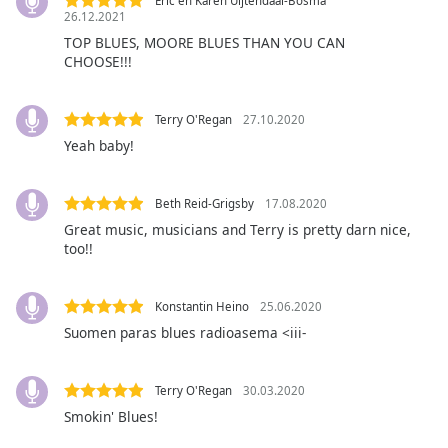
Eric en Karen Uijtendaal-Bosma
26.12.2021
Opacity
TOP BLUES, MOORE BLUES THAN YOU CAN
CHOOSE!!!
Caption
Area
Terry O'Regan
27.10.2020
Background
Yeah baby!
Color
Beth Reid-Grigsby
17.08.2020
Opacity
Great music, musicians and Terry is pretty darn nice,
too!!
Font
Size
Konstantin Heino
25.06.2020
Suomen paras blues radioasema <iii-
Text
Edge
Style
Terry O'Regan
30.03.2020
Smokin' Blues!
Font