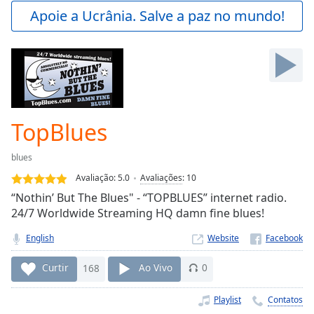
Play
Apoie a Ucrânia. Salve a paz no mundo!
Video
Play
Skip
Backward
Skip
Forward
Mute
Current
TopBlues
Time
0:00
/
blues
Duration
-:-
Avaliação:
5.0
Avaliações
:
10
Loaded
:
“Nothin’ But The Blues" - “TOPBLUES” internet radio.
0.00%
24/7 Worldwide Streaming HQ damn fine blues!
Stream
Type
LIVE
English
Website
Seek to
live,
Curtir
168
Ao Vivo
0
currently
behind
live
LIVE
Playlist
Contatos
Remaining