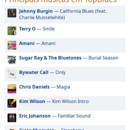
subtitles
settings
Johnny Burgin
— California Blues (feat.
dialog
Charlie Musselwhite)
subtitles
off
,
Terry O
— Smile
selected
Amani
— Amani
Audio
Track
Sugar Ray & The Bluetones
— Burial Season
Picture-
in-
Picture
Bywater Call
— Only
Fullscreen
This
Chris Daniels
— Magia
is
a
modal
Kim Wilson
— Kim Wilson Intro
window.
Eric Johanson
— Familiar Sound
Beginning
of