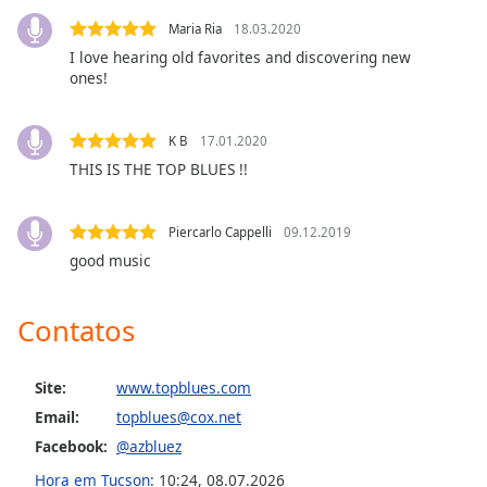
Family
Maria Ria
18.03.2020
I love hearing old favorites and discovering new
ones!
Reset
Done
Close
K B
17.01.2020
Modal
THIS IS THE TOP BLUES !!
Dialog
End
of
Piercarlo Cappelli
09.12.2019
dialog
good music
window.
Contatos
Site:
www.topblues.com
Email:
topblues@cox.net
Facebook:
@azbluez
Hora em Tucson
:
10:24
,
08.07.2026