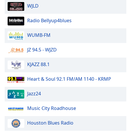
WJLD
Radio Bellyup4blues
WUMB-FM
JZ 94.5 - WJZD
KJAZZ 88.1
Heart & Soul 92.1 FM/AM 1140 - KRMP
Jazz24
Music City Roadhouse
Houston Blues Radio