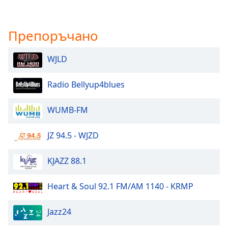
Препоръчано
WJLD
Radio Bellyup4blues
WUMB-FM
JZ 94.5 - WJZD
KJAZZ 88.1
Heart & Soul 92.1 FM/AM 1140 - KRMP
Jazz24