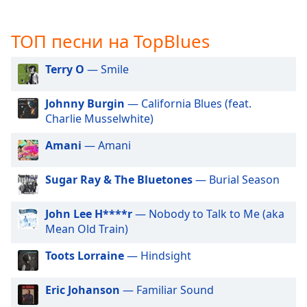
opens
subtitles
ТОП песни на TopBlues
settings
dialog
Terry O
— Smile
subtitles
off
,
selected
Johnny Burgin
— California Blues (feat.
Charlie Musselwhite)
Audio
Track
Amani
— Amani
Picture-
in-
Sugar Ray & The Bluetones
— Burial Season
Picture
Fullscreen
John Lee H****r
— Nobody to Talk to Me (aka
This
Mean Old Train)
is
a
Toots Lorraine
— Hindsight
modal
window.
Eric Johanson
— Familiar Sound