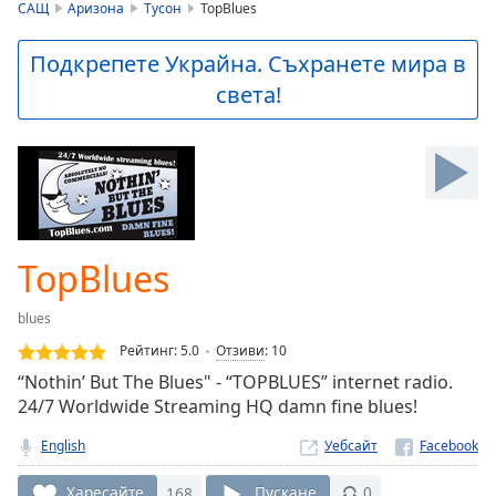
is
САЩ
Аризона
Тусон
TopBlues
loading.
Play
Подкрепете Украйна. Съхранете мира в
Video
света!
Play
Skip
Backward
Skip
Forward
Mute
Current
Time
0:00
TopBlues
/
Duration
-:-
blues
Loaded
:
0.00%
Рейтинг:
5.0
Отзиви
:
10
Stream
“Nothin’ But The Blues" - “TOPBLUES” internet radio.
Type
LIVE
24/7 Worldwide Streaming HQ damn fine blues!
Seek to
live,
English
Уебсайт
currently
behind
Харесайте
168
Пускане
0
live
LIVE