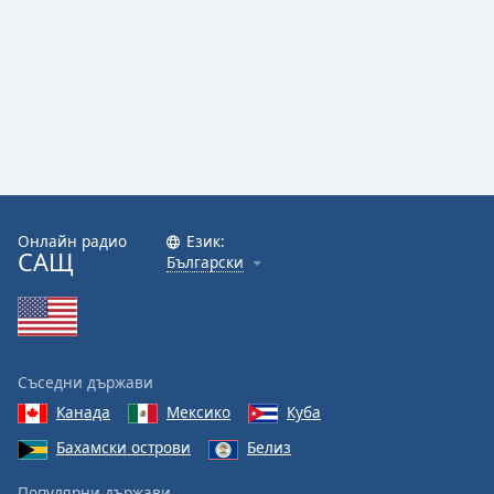
Онлайн радио
Език:
САЩ
Български
Съседни държави
Канада
Мексико
Куба
Бахамски острови
Белиз
Популярни държави