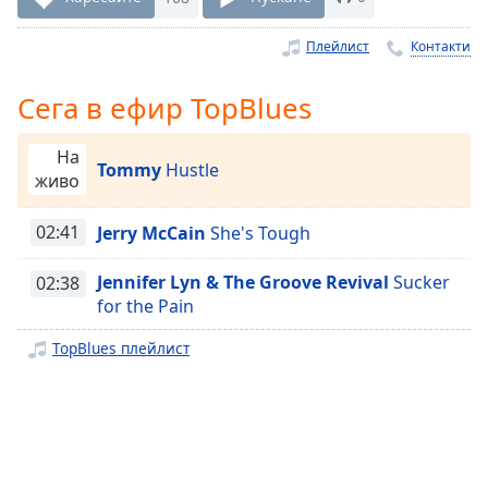
Remaining
Time
-
Плейлист
Контакти
-:-
Сега в ефир TopBlues
1x
Playback
На
Rate
Tommy
Hustle
живо
Chapters
02:41
Jerry McCain
She's Tough
Chapters
Jennifer Lyn & The Groove Revival
Sucker
02:38
Descriptions
for the Pain
descriptions
TopBlues плейлист
off
,
selected
Subtitles
subtitles
settings
,