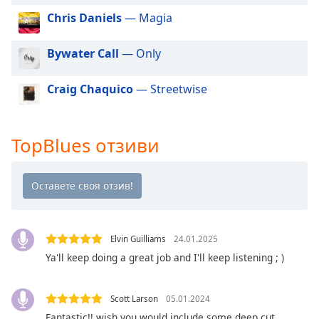
Beginning
of
Chris Daniels
— Magia
dialog
window.
Bywater Call
— Only
Escape
will
Craig Chaquico
— Streetwise
cancel
and
close
TopBlues отзиви
the
window.
Text
Color
Elvin Guilliams
24.01.2025
Opacity
Ya'll keep doing a great job and I'll keep listening ; )
Text
Scott Larson
05.01.2024
Background
Fantastic!! wish you would include some deep cut