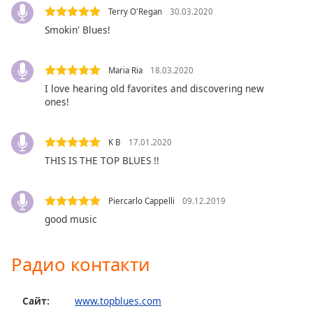
Terry O'Regan
30.03.2020
Font
Smokin' Blues!
Family
Maria Ria
18.03.2020
Reset
I love hearing old favorites and discovering new
Done
ones!
Close
Modal
Dialog
K B
17.01.2020
End
THIS IS THE TOP BLUES !!
of
dialog
window.
Piercarlo Cappelli
09.12.2019
good music
Радио контакти
Сайт:
www.topblues.com