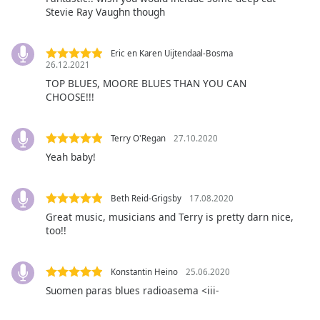
Color
Stevie Ray Vaughn though
Opacity
Eric en Karen Uijtendaal-Bosma
26.12.2021
TOP BLUES, MOORE BLUES THAN YOU CAN
Caption
CHOOSE!!!
Area
Background
Color
Terry O'Regan
27.10.2020
Yeah baby!
Opacity
Beth Reid-Grigsby
17.08.2020
Font
Great music, musicians and Terry is pretty darn nice,
Size
too!!
Text
Konstantin Heino
25.06.2020
Edge
Suomen paras blues radioasema <iii-
Style