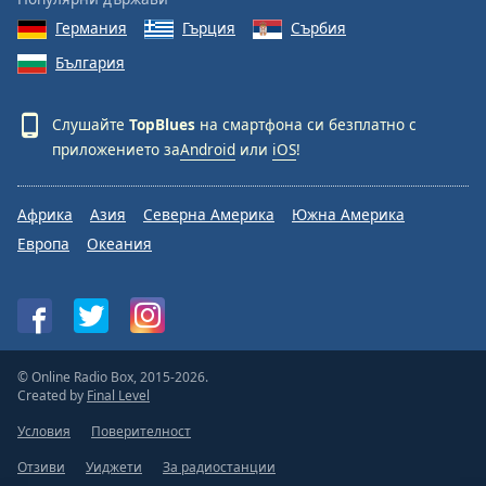
Германия
Гърция
Сърбия
България
Слушайте
TopBlues
на смартфона си безплатно с
приложението за
Android
или
iOS
!
Африка
Азия
Северна Америка
Южна Америка
Европа
Океания
© Online Radio Box, 2015-2026.
Created by
Final Level
Условия
Поверителност
Отзиви
Уиджети
За радиостанции