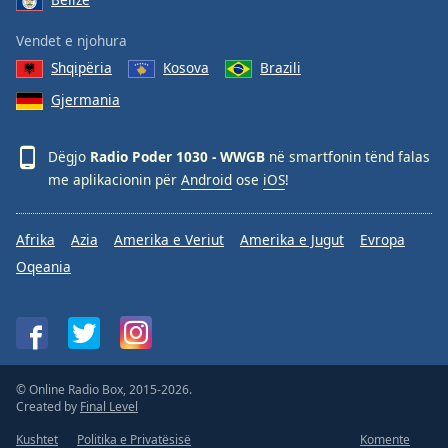
Opacity
Vendet e njohura
Shqipëria
Kosova
Brazili
Caption
Gjermania
Area
Background
Color
Dëgjo
Radio Poder 1030 - WWGB
në smartfonin tënd falas
me aplikacionin për
Android
ose
iOS
!
Opacity
Afrika
Azia
Amerika e Veriut
Amerika e Jugut
Evropa
Font
Oqeania
Size
Text
Edge
Style
© Online Radio Box, 2015-2026.
Created by
Final Level
Kushtet
Politika e Privatësisë
Komente
Font