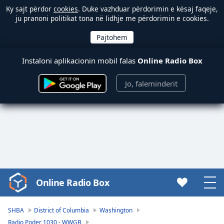
Ky sajt përdor
cookies
. Duke vazhduar përdorimin e kësaj faqeje,
ju pranoni politikat tona në lidhje me përdorimin e cookies.
Instaloni aplikacionin mobil falas
Online Radio Box
Jo, faleminderit
Online Radio Box
Video
Player
is
SHBA
District of Columbia
Washington
loading.
Radio Poder 1030 - WWGB