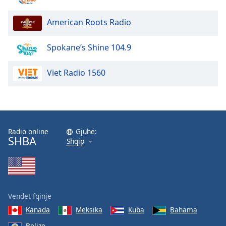
dialog
window.
American Roots Radio
Escape
will
Spokane’s Shine 104.9
cancel
and
close
Viet Radio 1560
the
window.
Text
Color
Radio online
Gjuhë:
SHBA
Shqip
Opacity
Text
Vendet fqinje
Background
Color
Kanada
Meksika
Kuba
Bahama
Belize