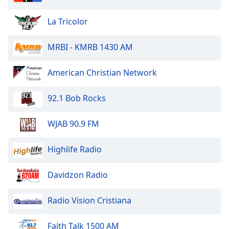
subtitles
settings
La Tricolor
dialog
subtitles
off
,
MRBI - KMRB 1430 AM
selected
American Christian Network
Audio
Track
92.1 Bob Rocks
Picture-
in-
Picture
WJAB 90.9 FM
Fullscreen
This
Highlife Radio
is
a
Davidzon Radio
modal
window.
Radio Vision Cristiana
Beginning
of
Faith Talk 1500 AM