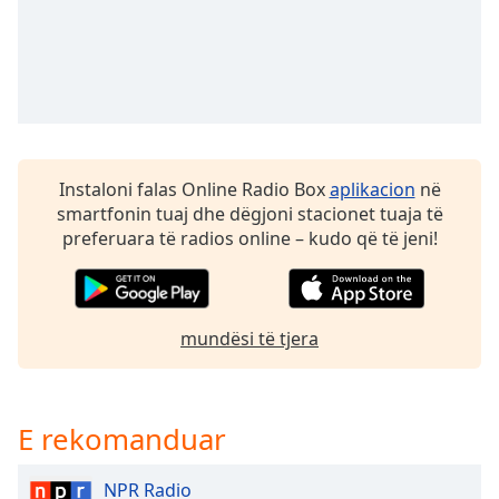
Time
-
-:-
1x
Playback
Rate
Chapters
Instaloni falas Online Radio Box
aplikacion
në
Chapters
smartfonin tuaj dhe dëgjoni stacionet tuaja të
preferuara të radios online – kudo që të jeni!
Descriptions
descriptions
off
,
mundësi të tjera
selected
Subtitles
subtitles
E rekomanduar
settings
,
opens
NPR Radio