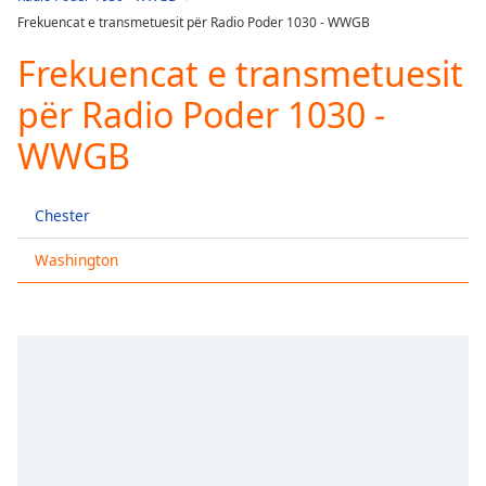
Play
Frekuencat e transmetuesit për Radio Poder 1030 - WWGB
Video
Play
Frekuencat e transmetuesit
Skip
Backward
për Radio Poder 1030 -
Skip
Forward
WWGB
Mute
Current
Time
0:00
Chester
/
Duration
-:-
Washington
Loaded
:
0.00%
Stream
Type
LIVE
Seek to
live,
currently
behind
live
LIVE
Remaining