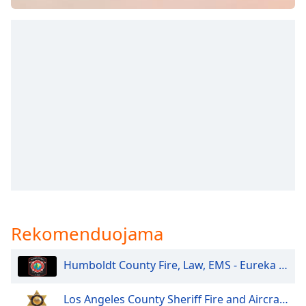
subtitles
settings
dialog
subtitles
off
,
selected
Audio
Track
Picture-
in-
Picture
Fullscreen
This
is
Rekomenduojama
a
modal
window.
Humboldt County Fire, Law, EMS - Eureka and North
Beginning
Los Angeles County Sheriff Fire and Aircraft Santa Clarita V