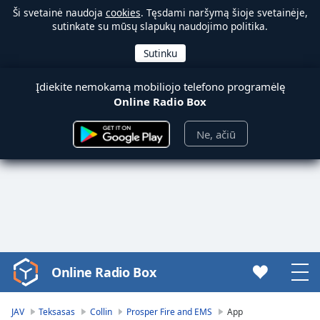
Ši svetainė naudoja
cookies
. Tęsdami naršymą šioje svetainėje,
sutinkate su mūsų slapukų naudojimo politika.
Įdiekite nemokamą mobiliojo telefono programėlę
Online Radio Box
Ne, ačiū
Online Radio Box
Video
Player
is
JAV
Teksasas
Collin
Prosper Fire and EMS
App