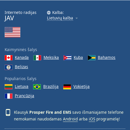
Font
Family
Interneto radijas
Kalba:
JAV
Lietuvių kalba
Reset
Done
Close
Modal
Kaimyninės šalys
Dialog
End
Kanada
Meksika
Kuba
Bahamos
of
Belizas
dialog
window.
Populiarios šalys
Lietuva
Brazilija
Vokietija
Prancūzija
Klausyk
Prosper Fire and EMS
savo išmaniajame telefone
nemokamai naudodamas
Android
arba
iOS
programėlę!