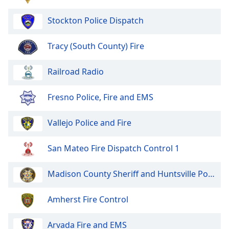
of
dialog
Stockton Police Dispatch
window.
Escape
Tracy (South County) Fire
will
cancel
and
Railroad Radio
close
the
Fresno Police, Fire and EMS
window.
Vallejo Police and Fire
Text
Color
San Mateo Fire Dispatch Control 1
Opacity
Madison County Sheriff and Huntsville Police
Text
Amherst Fire Control
Background
Color
Arvada Fire and EMS