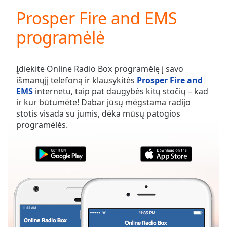
loading.
Prosper Fire and EMS
Play
Video
programėlė
Play
Skip
Backward
Skip
Įdiekite Online Radio Box programėlę į savo
Forward
išmanųjį telefoną ir klausykitės
Prosper Fire and
Mute
EMS
internetu, taip pat daugybės kitų stočių – kad
Current
ir kur būtumėte! Dabar jūsų mėgstama radijo
Time
0:00
stotis visada su jumis, dėka mūsų patogios
/
programėlės.
Duration
-:-
Loaded
:
0.00%
Stream
Type
LIVE
Seek to
live,
currently
behind
live
LIVE