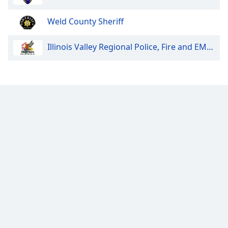
Opacity
Weld County Sheriff
Illinois Valley Regional Police, Fire and EMS Dispatch
Caption
Area
Background
Color
Opacity
Font
Size
Text
Edge
Style