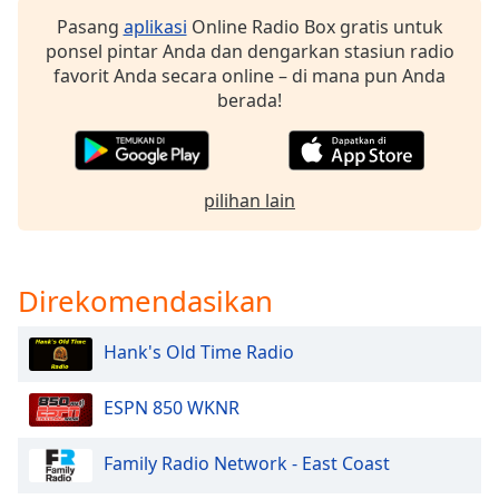
Pasang
aplikasi
Online Radio Box gratis untuk
Opacity
ponsel pintar Anda dan dengarkan stasiun radio
favorit Anda secara online – di mana pun Anda
berada!
Caption
Area
Background
Color
pilihan lain
Opacity
Direkomendasikan
Font
Size
Hank's Old Time Radio
Text
ESPN 850 WKNR
Edge
Style
Family Radio Network - East Coast