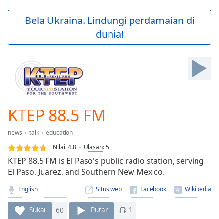
loading.
Play
Bela Ukraina. Lindungi perdamaian di
Video
dunia!
Play
Skip
Backward
Skip
Forward
Mute
Current
Time
0:00
KTEP 88.5 FM
/
Duration
-:-
news
talk
education
Loaded
:
0.00%
Nilai:
4.8
Ulasan
:
5
Stream
KTEP 88.5 FM is El Paso's public radio station, serving
Type
LIVE
El Paso, Juarez, and Southern New Mexico.
Seek to
live,
English
Situs web
currently
behind
Sukai
60
Putar
1
live
LIVE