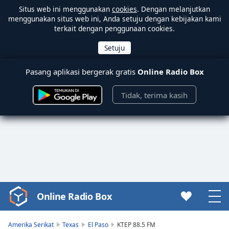
Situs web ini menggunakan
cookies
. Dengan melanjutkan
menggunakan situs web ini, Anda setuju dengan kebijakan kami
terkait dengan penggunaan cookies.
Pasang aplikasi bergerak gratis
Online Radio Box
Tidak, terima kasih
Online Radio Box
Video
Player
is
Amerika Serikat
Texas
El Paso
KTEP 88.5 FM