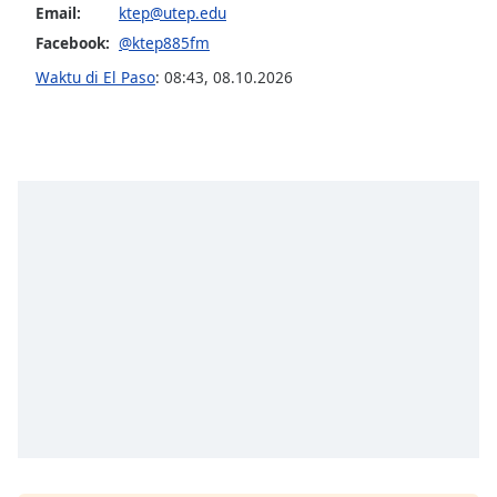
of
Email:
ktep@utep.edu
dialog
Facebook:
@ktep885fm
window.
Waktu di El Paso
:
08:43
,
08.10.2026
Escape
will
cancel
and
close
the
window.
Text
Color
Opacity
Text
Background
Color