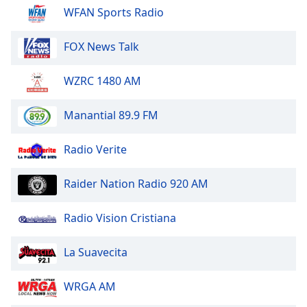
WFAN Sports Radio
Font
Family
FOX News Talk
Reset
WZRC 1480 AM
Done
Close
Modal
Manantial 89.9 FM
Dialog
End
Radio Verite
of
dialog
window.
Raider Nation Radio 920 AM
Radio Vision Cristiana
La Suavecita
WRGA AM