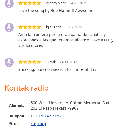
opens
Lyndsey Slape
24.01.2021
subtitles
Love the song by Bob Flamm!! Awesome!
settings
dialog
subtitles
Ligia Ojeda
06.07.2020
off
,
Amo la frontera por la gran gama de canales y
selected
estaciones a las que tenemos alcance. Love KTEP y
sus locutores
Audio
Track
Bo Maic
24.11.2018
Picture-
amazing, how do i search for more of this
in-
Picture
Fullscreen
Kontak radio
This
is
a
500 West University, Cotton Memorial Suite
modal
Alamat:
203 El Paso (Теxas) 79968
window.
Telepon:
+1 915-747-5152
Situs:
ktep.org
Beginning