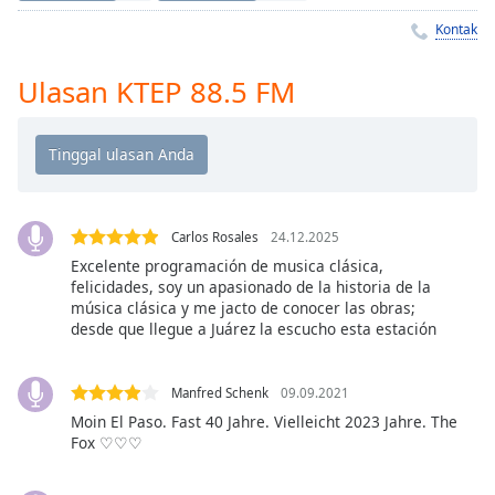
Remaining
Time
-
Kontak
-:-
Ulasan KTEP 88.5 FM
1x
Playback
Rate
Chapters
Chapters
Carlos Rosales
24.12.2025
Excelente programación de musica clásica,
Descriptions
felicidades, soy un apasionado de la historia de la
música clásica y me jacto de conocer las obras;
descriptions
desde que llegue a Juárez la escucho esta estación
off
,
selected
Manfred Schenk
09.09.2021
Subtitles
Moin El Paso. Fast 40 Jahre. Vielleicht 2023 Jahre. The
Fox ♡♡♡
subtitles
settings
,