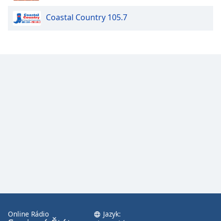
Coastal Country 105.7
Opacity
Caption
Area
Background
Color
Opacity
Font
Size
Text
Edge
Style
Online Rádio
Jazyk: