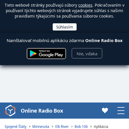
Tieto webové stránky používajú súbory
cookies
. Pokračovaním v
používaní týchto webových stránok vyjadrujete súhlas s našimi
pravidlami týkajúcimi sa používania súborov cookies.
Nainštalovať mobilnú aplikáciu zdarma
Online Radio Box
Nie, vďaka
Online Radio Box
Video
Player
is
Spojené Štáty
Minnesota
Elk River
Bob 106
Aplikácia