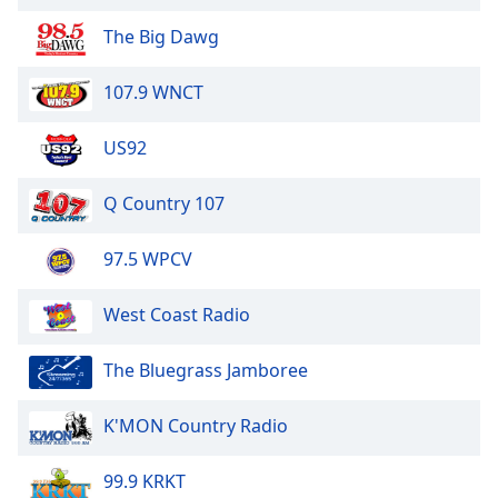
of
dialog
The Big Dawg
window.
Escape
107.9 WNCT
will
cancel
US92
and
close
Q Country 107
the
window.
97.5 WPCV
Text
Color
West Coast Radio
Opacity
The Bluegrass Jamboree
K'MON Country Radio
Text
Background
99.9 KRKT
Color