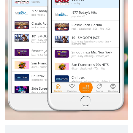
Remaining
country
country
Time
-
.977 Today's Hits
.977 Today's Hits
-:-
pop
top40
pop
top40
Classic Rock Florida
Classic Rock Florida
1x
rock
classic rock
80s
70s
60s
rock
classic rock
80s
70s
60s
Playback
101 SMOOTH JAZZ
101 SMOOTH JAZZ
Rate
jazz
easy listening
smooth jazz
jazz
easy listening
smooth jazz
instrumental
instrumental
Chapters
Smooth Jazz Mix New York
Smooth Jazz Mix New York
jazz
easy listening
smooth jazz
jazz
easy listening
smooth jazz
Chapters
San Francisco's 70s HITS
San Francisco's 70s HITS
disco
classic rock
70s
hits
disco
classic rock
70s
hits
Descriptions
Chilltrax
Chilltrax
electronic
downtempo
chill-out
electronic
downtempo
chill-out
descriptions
Side Street Radio
off
,
Side Street Radio
dance
electronic
trance
house
dance
electronic
trance
house
progressive house
club
selected
progressive house
club
FOX News Talk
FOX News Talk
news
talk
Subtitles
news
talk
subtitles
settings
,