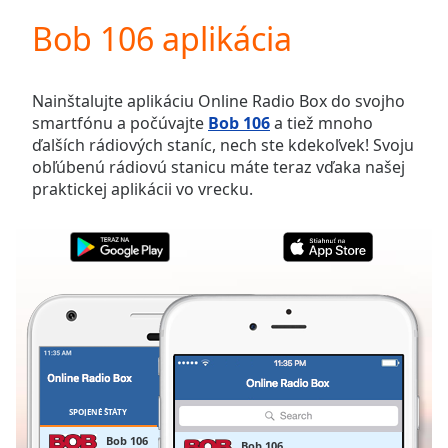
loading.
Bob 106 aplikácia
Play
Video
Play
Skip
Nainštalujte aplikáciu Online Radio Box do svojho
Backward
smartfónu a počúvajte
Bob 106
a tiež mnoho
Skip
ďalších rádiových staníc, nech ste kdekoľvek! Svoju
Forward
obľúbenú rádiovú stanicu máte teraz vďaka našej
Mute
praktickej aplikácii vo vrecku.
Current
Time
0:00
/
Duration
-:-
Loaded
:
0.00%
Stream
Type
LIVE
Seek to
live,
currently
SPOJENÉ ŠTÁTY
OBĽÚBENÉ
behind
live
LIVE
Bob 106
Bob 106