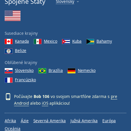
Spojené Štáty
Slovenský
Font
Family
Reset
Susediace krajiny
Done
Kanada
Mexico
Kuba
Bahamy
Close
Modal
Belize
Dialog
End
Obľúbené krajiny
of
dialog
Slovensko
Brazília
Nemecko
window.
Francúzsko
Počúvajte
Bob 106
vo svojom smartfóne zdarma s
pre
Android
alebo
iOS
aplikáciou!
Afrika
Ázie
Severná Amerika
Južná Amerika
Európa
Oceánia