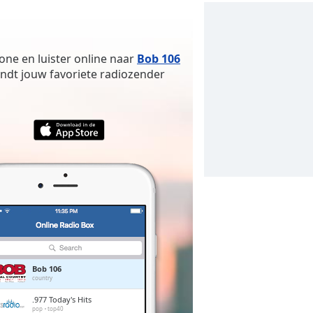
one en luister online naar
Bob 106
indt jouw favoriete radiozender
Bob 106
country
.977 Today's Hits
pop
top40