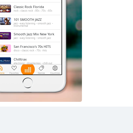
Classic Rock Florida
rock
classic rock
80s
70s
60s
101 SMOOTH JAZZ
jazz
easy listening
smooth jazz
instrumental
Smooth Jazz Mix New York
jazz
easy listening
smooth jazz
San Francisco's 70s HITS
disco
classic rock
70s
hits
Chilltrax
electronic
downtempo
chill-out
Side Street Radio
dance
electronic
trance
house
progressive house
club
FOX News Talk
news
talk