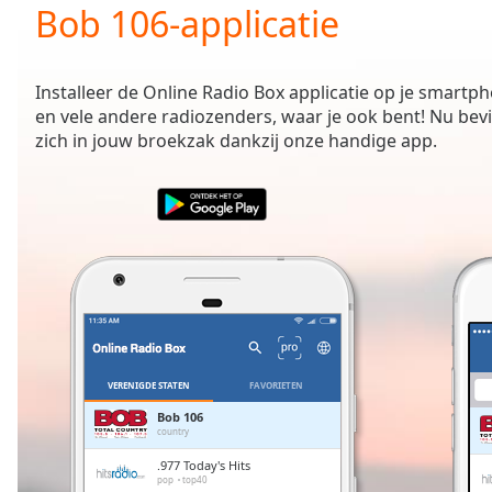
Current
Bob 106-applicatie
Time
0:00
/
Duration
-:-
Installeer de Online Radio Box applicatie op je smartph
Loaded
:
en vele andere radiozenders, waar je ook bent! Nu bev
0.00%
zich in jouw broekzak dankzij onze handige app.
0:00
Stream
Type
LIVE
Seek to
live,
currently
behind
live
LIVE
Remaining
Time
-
-:-
VERENIGDE STATEN
FAVORIETEN
1x
Bob 106
country
Playback
Rate
.977 Today's Hits
pop
top40