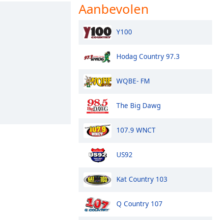
Aanbevolen
Y100
Hodag Country 97.3
WQBE- FM
The Big Dawg
107.9 WNCT
US92
Kat Country 103
Q Country 107