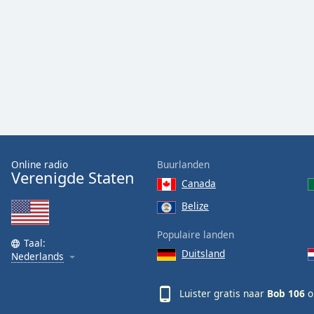
Audio
Track
Picture-
in-
Picture
Fullscreen
This
is
a
modal
window.
Online radio
Buurlanden
Verenigde Staten
Canada
Beginning
of
Belize
dialog
Populaire landen
window.
Taal:
Escape
Duitsland
Nederlands
will
cancel
Luister gratis naar
Bob 106
o
and
close