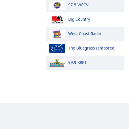
97.5 WPCV
Big Country
West Coast Radio
The Bluegrass Jamboree
99.9 KRKT