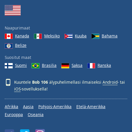
Family
Reset
Naapurimaat
Done
Kanada
Meksiko
Kuuba
Bahama
Close
Modal
Belize
Dialog
End
Suositut maat
of
dialog
Suomi
Brasilia
Saksa
Ranska
window.
Kuuntele
Bob 106
älypuhelimellasi ilmaiseksi
Android
- tai
iOS
-sovelluksella!
Afrikka
Aasia
Pohjois-Amerikka
Etelä-Amerikka
Eurooppa
Oseania