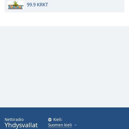
99.9 KRKT
Opacity
Caption
Area
Background
Color
Opacity
Font
Size
Text
Edge
Style
Nettiradio
Kieli:
Yhdysvallat
Suomen kieli
Font