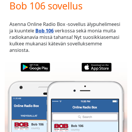
Bob 106 sovellus
Play
Video
Play
Skip
Asenna Online Radio Box -sovellus älypuhelimeesi
Backward
ja kuuntele
Bob 106
verkossa sekä monia muita
Skip
radiokanavia missä tahansa! Nyt suosikkiasemasi
Forward
kulkee mukanasi kätevän sovelluksemme
Mute
ansiosta.
Current
Time
0:00
/
Duration
-:-
Loaded
:
0.00%
Stream
Type
LIVE
Seek to
live,
currently
YHDYSVALLAT
SUOSIKIT
behind
live
LIVE
Bob 106
Bob 106
Remaining
country
country