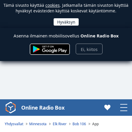
Tämä sivusto käyttää
cookies
. Jatkamalla tämän sivuston käyttöä
hyväksyt evästeiden käyttöä koskevat käytäntömme.
Asenna ilmainen mobiilisovellus
Online Radio Box
Ei, kiitos
Online Radio Box
Video
Player
is
Yhdysvallat
Minnesota
Elk River
Bob 106
App
loading.