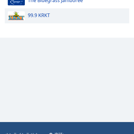
The Bluegrass Jamboree
Color
99.9 KRKT
Opacity
Caption
Area
Background
Color
Opacity
Font
Size
Text
Edge
Style