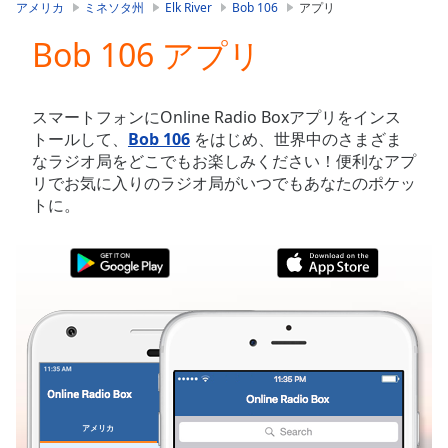
is
アメリカ
ミネソタ州
Elk River
Bob 106
アプリ
loading.
Bob 106 アプリ
Play
Video
Play
Skip
スマートフォンにOnline Radio Boxアプリをインス
Backward
トールして、
Bob 106
をはじめ、世界中のさまざま
Skip
なラジオ局をどこでもお楽しみください！便利なアプ
Forward
リでお気に入りのラジオ局がいつでもあなたのポケッ
Mute
トに。
Current
Time
0:00
/
Duration
-:-
Loaded
:
0.00%
Stream
Type
LIVE
Seek to
live,
currently
アメリカ
お気に入り
behind
live
LIVE