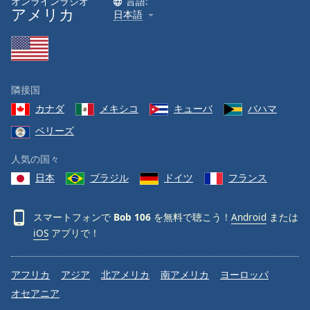
オンラインラジオ
言語:
アメリカ
日本語
Font
Family
Reset
隣接国
Done
カナダ
メキシコ
キューバ
バハマ
Close
Modal
ベリーズ
Dialog
End
人気の国々
of
dialog
日本
ブラジル
ドイツ
フランス
window.
スマートフォンで
Bob 106
を無料で聴こう！
Android
または
iOS
アプリで！
アフリカ
アジア
北アメリカ
南アメリカ
ヨーロッパ
オセアニア