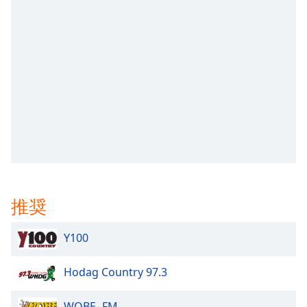
opens
subtitles
settings
dialog
subtitles
off
,
selected
Audio
Track
Picture-
in-
Picture
推奨
Fullscreen
This
is
Y100
a
modal
Hodag Country 97.3
window.
WQBE- FM