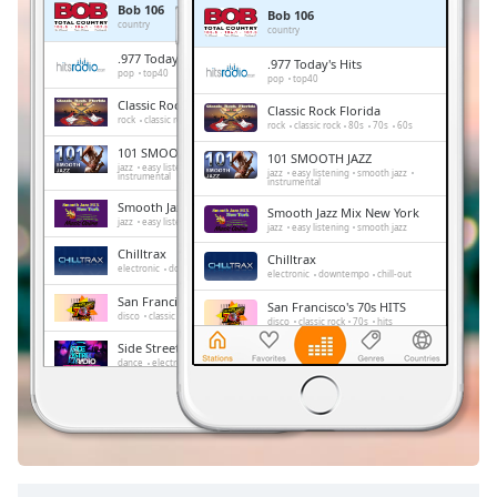
Bob 106
Bob 106
Remaining
country
country
Time
-
.977 Today's Hits
.977 Today's Hits
-:-
pop
top40
pop
top40
Classic Rock Florida
Classic Rock Florida
1x
rock
classic rock
80s
70s
60s
rock
classic rock
80s
70s
60s
Playback
101 SMOOTH JAZZ
101 SMOOTH JAZZ
Rate
jazz
easy listening
smooth jazz
jazz
easy listening
smooth jazz
instrumental
instrumental
Chapters
Smooth Jazz Mix New York
Smooth Jazz Mix New York
jazz
easy listening
smooth jazz
jazz
easy listening
smooth jazz
Chapters
Chilltrax
Chilltrax
electronic
downtempo
chill-out
electronic
downtempo
chill-out
Descriptions
San Francisco's 70s HITS
San Francisco's 70s HITS
disco
classic rock
70s
hits
disco
classic rock
70s
hits
descriptions
Side Street Radio
off
,
Side Street Radio
dance
electronic
trance
house
dance
electronic
trance
house
progressive house
club
selected
progressive house
club
Absolute Chillout
Absolute Chillout
lounge
downtempo
easy listening
Subtitles
lounge
downtempo
easy listening
chill-out
chill-out
subtitles
settings
,