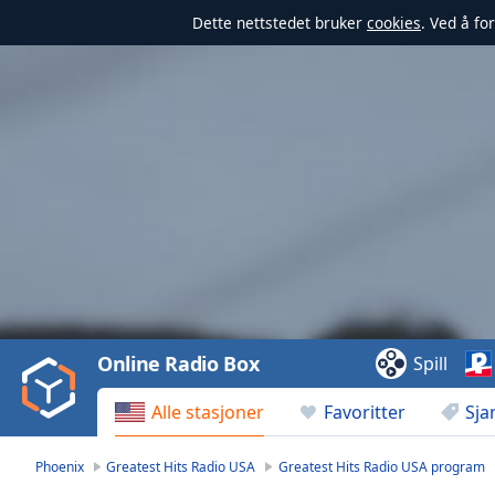
Dette nettstedet bruker
cookies
. Ved å fo
Video
Player
is
loading.
Play
Video
Online Radio Box
Spill
Play
Skip
Alle stasjoner
Favoritter
Sja
Backward
Skip
Forward
Phoenix
Greatest Hits Radio USA
Greatest Hits Radio USA program
Mute