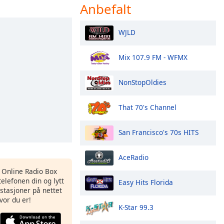
Anbefalt
WJLD
Mix 107.9 FM - WFMX
NonStopOldies
That 70's Channel
San Francisco's 70s HITS
AceRadio
s Online Radio Box
elefonen din og lytt
Easy Hits Florida
iostasjoner på nettet
vor du er!
K-Star 99.3