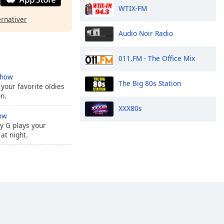
WTIX-FM
ernativer
Audio Noir Radio
011.FM - The Office Mix
Show
The Big 80s Station
 your favorite oldies
on.
XXX80s
ow
y G plays your
 at night.