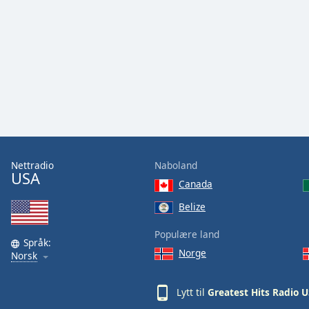
Audio
Track
Picture-
in-
Picture
Fullscreen
This
is
a
modal
window.
Nettradio
Naboland
USA
Canada
Beginning
of
Belize
dialog
window.
Populære land
Språk:
Escape
Norge
Norsk
will
cancel
and
Lytt til
Greatest Hits Radio 
close