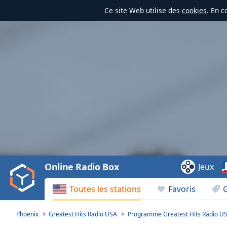
Ce site Web utilise des
cookies
. En c
Video
Player
is
loading.
Play
Video
Online Radio Box
Jeux
Play
Skip
Toutes les stations
Favoris
Backward
Skip
Forward
Phoenix
Greatest Hits Radio USA
Programme Greatest Hits Radio U
Mute