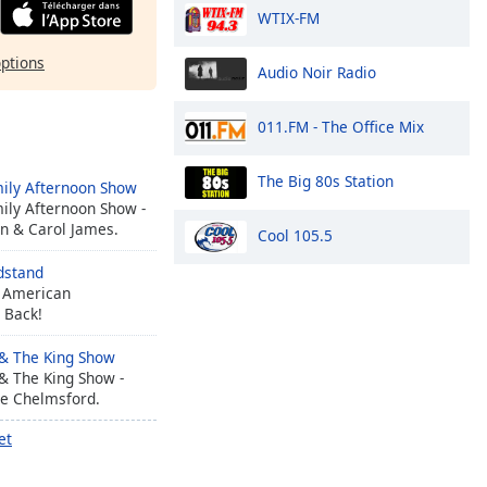
WTIX-FM
options
Audio Noir Radio
011.FM - The Office Mix
The Big 80s Station
ily Afternoon Show
ily Afternoon Show -
n & Carol James.
Cool 105.5
dstand
d American
 Back!
& The King Show
& The King Show -
ve Chelmsford.
et