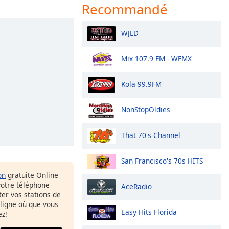
Recommandé
WJLD
Mix 107.9 FM - WFMX
Kola 99.9FM
NonStopOldies
That 70's Channel
San Francisco's 70s HITS
on
gratuite Online
votre téléphone
AceRadio
uter vos stations de
 ligne où que vous
Easy Hits Florida
ez!