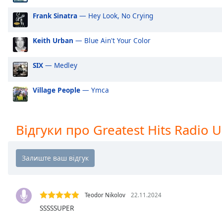
Audio
Track
Frank Sinatra
— Hey Look, No Crying
Picture-
in-
Keith Urban
— Blue Ain't Your Color
Picture
Fullscreen
SIX
— Medley
This
is
a
Village People
— Ymca
modal
window.
Відгуки про Greatest Hits Radio 
Beginning
of
dialog
window.
Escape
will
Teodor Nikolov
22.11.2024
cancel
SSSSSUPER
and
close