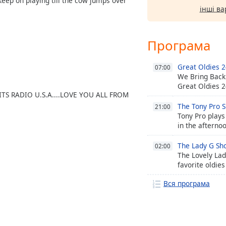
 keep on playing till the cow jumps over
інші ва
Програма
Great Oldies 2
07:00
We Bring Back
Great Oldies 2
ITS RADIO U.S.A....LOVE YOU ALL FROM
The Tony Pro 
21:00
Tony Pro plays
in the afterno
The Lady G Sh
02:00
The Lovely Lad
favorite oldies
Вся програма