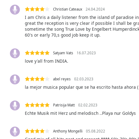
the
Christian Cateaux
24.04.2024
window.
I am Chris a daily listener from the island of paradise in
great the reception is very clear if possible I shall be gr
Text
sometime the song True Love by Engelbert Humperdinck w
Color
60's or early 70,s good job keep it up.
Opacity
Satyam Vats
16.07.2023
love y'all from INDIA.
Text
Background
abel reyes
02.03.2023
Color
la mejor musica popular que se ha escrito hasta ahora ( 
Opacity
Patrisija Matt
02.02.2023
Echte Musik mit Herz und melodisch ..Playa nur Goldys
Caption
Area
Anthony Mongelli
05.08.2022
Background