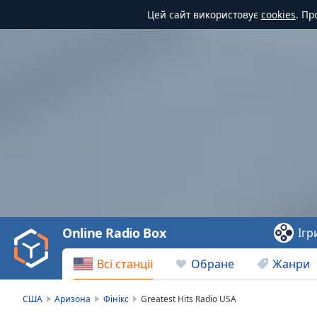
Цей сайт використовує
cookies
. Пр
Video
Player
is
loading.
Play
Video
Online Radio Box
Ігр
Play
Skip
Всі станціі
Обране
Жанри
Backward
Skip
Forward
США
Аризона
Фінікс
Greatest Hits Radio USA
Mute