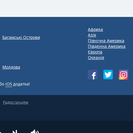
Африка
Азія
Багамські Острови
Північна Америка
Південна Америка
Європа
Океанія
Молдова
бо
iOS
додатка!
Радіостанціям