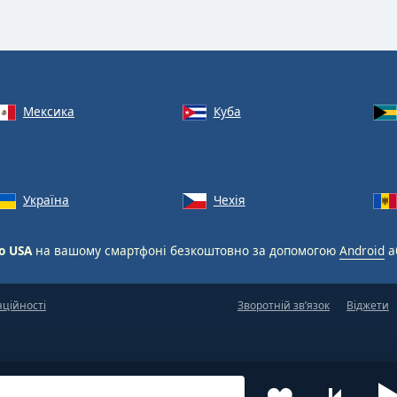
Мексика
Куба
Україна
Чехія
io USA
на вашому смартфоні безкоштовно за допомогою
Android
а
нційності
Зворотній зв’язок
Віджети