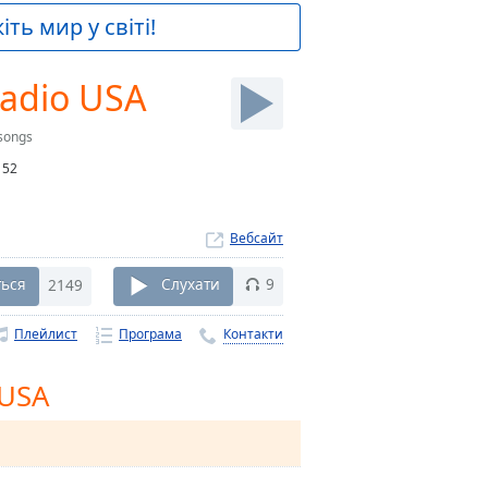
ть мир у світі!
Radio USA
songs
:
52
Вебсайт
ться
2149
Слухати
9
Плейлист
Програма
Контакти
 USA