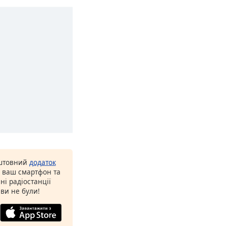
оштовний
додаток
а ваш смартфон та
ні радіостанції
 ви не були!