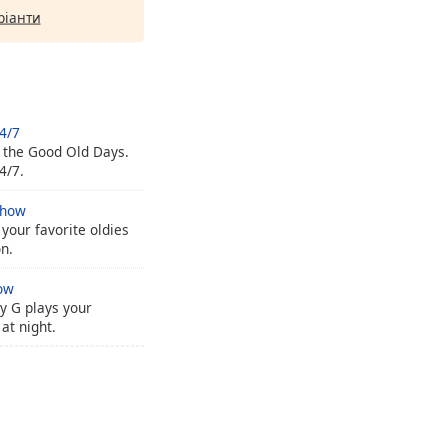
ріанти
4/7
 the Good Old Days.
4/7.
Show
 your favorite oldies
on.
ow
y G plays your
 at night.