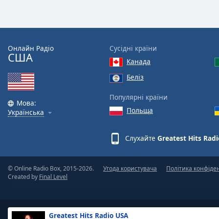
Онлайн Радіо
Сусідні країни
США
Канада
Беліз
Популярні країни
Мова:
Польща
Українська
Слухайте
Greatest Hits Rad
© Online Radio Box, 2015-2026.
Угода користувача
Політика конфіде
Created by
Final Level
Greatest Hits Radio USA