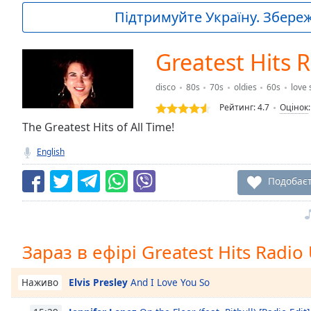
Current
Підтримуйте Україну. Збережі
Time
0:00
/
Duration
-:-
Greatest Hits 
Loaded
:
0.00%
disco
80s
70s
oldies
60s
love 
0:00
Рейтинг:
4.7
Оцінок
Stream
Type
The Greatest Hits of All Time!
LIVE
Seek to
English
live,
currently
behind
Подобає
live
LIVE
Remaining
Time
-
-:-
Зараз в ефірі Greatest Hits Radio
1x
Playback
Elvis Presley
And I Love You So
Наживо
Rate