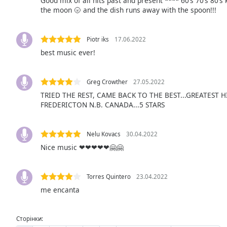
Good mix of all hits past and present **** 60’s 70’s 80’s
Color
the moon 🌝 and the dish runs away with the spoon!!!
Opacity
Piotr iks
17.06.2022
best music ever!
Font
Size
Greg Crowther
27.05.2022
TRIED THE REST, CAME BACK TO THE BEST...GREATEST H
Text
FREDERICTON N.B. CANADA...5 STARS
Edge
Style
Nelu Kovacs
30.04.2022
Nice music ❤❤❤❤❤🤗🤗
Font
Family
Torres Quintero
23.04.2022
me encanta
Reset
Done
Close
Сторінки:
Modal