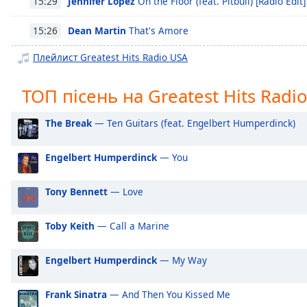
Jennifer Lopez
On the Floor (feat. Pitbull) [Radio Edit]
15:29
Chapters
Chapters
Dean Martin
That's Amore
15:26
Плейлист Greatest Hits Radio USA
Descriptions
descriptions
ТОП пісень на Greatest Hits Radi
off
,
selected
The Break
— Ten Guitars (feat. Engelbert Humperdinck)
Subtitles
Engelbert Humperdinck
— You
subtitles
settings
,
Tony Bennett
— Love
opens
subtitles
settings
Toby Keith
— Call a Marine
dialog
subtitles
Engelbert Humperdinck
— My Way
off
,
selected
Frank Sinatra
— And Then You Kissed Me