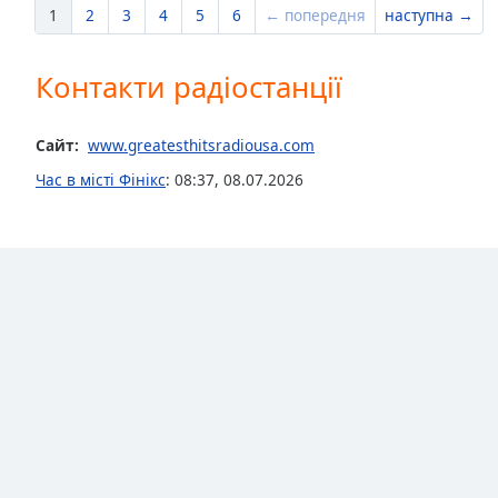
1
2
3
4
5
6
← попередня
наступна →
Dialog
End
of
Контакти радіостанції
dialog
window.
Сайт:
www.greatesthitsradiousa.com
Час в місті Фінікс
:
08:37
,
08.07.2026