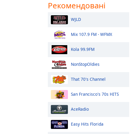
Рекомендовані
WJLD
Mix 107.9 FM - WFMX
Kola 99.9FM
NonStopOldies
That 70's Channel
San Francisco's 70s HITS
AceRadio
Easy Hits Florida