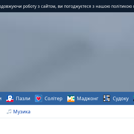
одовжуючи роботу з сайтом, ви погоджуєтеся з нашою політикою 
и
Пазли
Солітер
Маджонг
Судоку
Музика