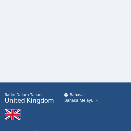
Font
Family
Reset
Done
Close
Modal
Dialog
End
of
dialog
window.
Radio Dalam Talian
Bahasa:
United Kingdom
Bahasa Melayu