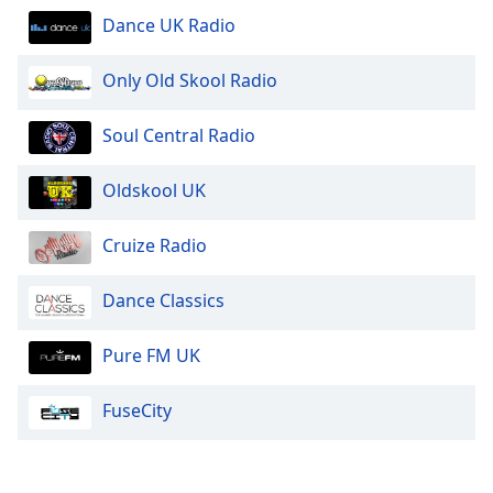
Dance UK Radio
Opacity
Only Old Skool Radio
Caption
Soul Central Radio
Area
Background
Color
Oldskool UK
Cruize Radio
Opacity
Dance Classics
Font
Size
Pure FM UK
Text
FuseCity
Edge
Style