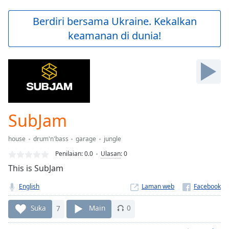
loading.
Play
Berdiri bersama Ukraine. Kekalkan
Video
keamanan di dunia!
Play
Skip
Backward
Skip
Forward
Mute
Current
Time
0:00
SubJam
/
Duration
-:-
house
drum'n'bass
garage
jungle
Loaded
:
0.00%
Penilaian:
0.0
Ulasan
:
0
Stream
This is SubJam
Type
LIVE
English
Laman web
Seek to
live,
currently
Suka
7
Main
0
behind
live
LIVE