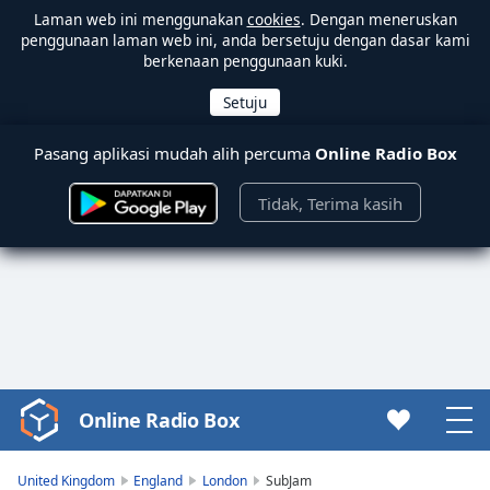
Laman web ini menggunakan
cookies
. Dengan meneruskan
penggunaan laman web ini, anda bersetuju dengan dasar kami
berkenaan penggunaan kuki.
Pasang aplikasi mudah alih percuma
Online Radio Box
Tidak, Terima kasih
Online Radio Box
Video
Player
is
United Kingdom
England
London
SubJam