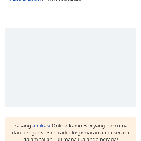
opens
subtitles
settings
dialog
subtitles
off
,
selected
Audio
Track
Picture-
in-
Picture
Fullscreen
This
is
a
modal
window.
Pasang
aplikasi
Online Radio Box yang percuma
dan dengar stesen radio kegemaran anda secara
Beginning
dalam talian – di mana jua anda berada!