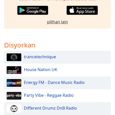
of
dialog
window.
Escape
pilihan lain
will
cancel
and
close
Disyorkan
the
window.
trancetechnique
Text
House Nation UK
Color
Energy FM - Dance Music Radio
Opacity
Party Vibe - Reggae Radio
Text
Background
Different Drumz DnB Radio
Color