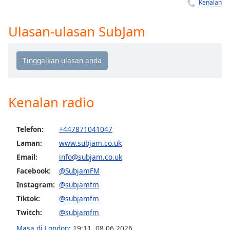
Remaining
Kenalan
Time
-
-:-
Ulasan-ulasan SubJam
1x
Playback
Rate
Chapters
Kenalan radio
Chapters
Descriptions
Telefon:
+447871041047
Laman:
www.subjam.co.uk
descriptions
off
,
Email:
info@subjam.co.uk
selected
Facebook:
@SubjamFM
Instagram:
@subjamfm
Subtitles
Tiktok:
@subjamfm
subtitles
Twitch:
@subjamfm
settings
,
Masa di London
:
19:11
,
08.06.2026