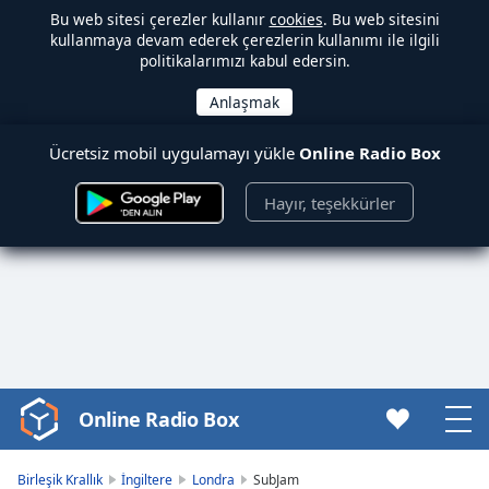
Bu web sitesi çerezler kullanır
cookies
. Bu web sitesini
kullanmaya devam ederek çerezlerin kullanımı ile ilgili
politikalarımızı kabul edersin.
Ücretsiz mobil uygulamayı yükle
Online Radio Box
Hayır, teşekkürler
Online Radio Box
Video
Player
is
Birleşik Krallık
İngiltere
Londra
SubJam