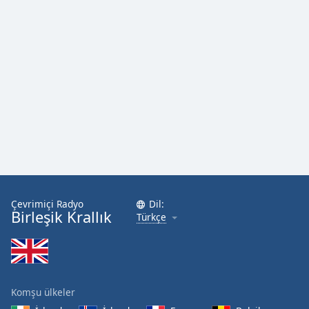
Font
Family
Reset
Done
Close
Modal
Dialog
End
of
dialog
window.
Çevrimiçi Radyo
Dil:
Birleşik Krallık
Türkçe
Komşu ülkeler