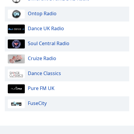
Opacity
Ontop Radio
Dance UK Radio
Caption
Area
Soul Central Radio
Background
Color
Cruize Radio
Opacity
Dance Classics
Font
Pure FM UK
Size
FuseCity
Text
Edge
Style