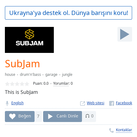
loading.
Play
Ukrayna'ya destek ol. Dünya barışını koru!
Video
Play
Skip
Backward
Skip
Forward
Mute
Current
SubJam
Time
0:00
/
house
drum'n'bass
garage
jungle
Duration
-:-
Puan:
0.0
Yorumlar
:
0
Loaded
:
This is SubJam
0.00%
Stream
English
Web sitesi
Type
LIVE
Seek to
Beğen
7
Canlı Dinle
0
live,
currently
behind
Kontaklar
live
LIVE