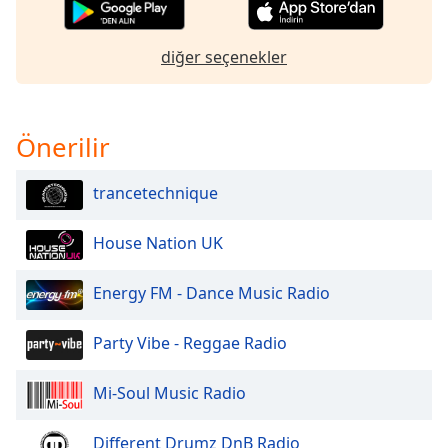
of
dialog
window.
diğer seçenekler
Escape
will
cancel
Önerilir
and
close
the
trancetechnique
window.
House Nation UK
Text
Color
Energy FM - Dance Music Radio
Opacity
Party Vibe - Reggae Radio
Text
Mi-Soul Music Radio
Background
Color
Different Drumz DnB Radio