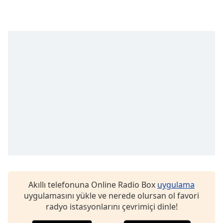
opens
subtitles
settings
dialog
subtitles
off
,
selected
Audio
Track
Picture-
in-
Picture
Fullscreen
This
is
a
modal
Akıllı telefonuna Online Radio Box
uygulama
window.
uygulamasını yükle ve nerede olursan ol favori
radyo istasyonlarını çevrimiçi dinle!
Beginning