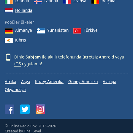
İrlanda
İzlanda
Fransa
Belçika
Hollanda
Popüler ülkeler
Almanya
Yunanistan
Türkiye
Kıbrıs
Dinle
SubJam
ile akıllı telefonunda ücretsiz
Android
veya
iOS
uygulama!
Afrika
Asya
Kuzey Amerika
Güney Amerika
Avrupa
Okyanusya
© Online Radio Box, 2015-2026.
Created by
Final Level